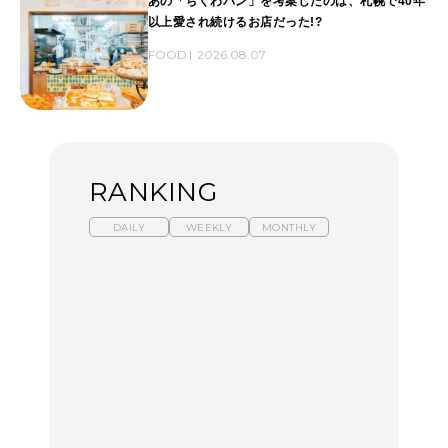
あの「ちくわパン」を考案したのは、札幌で40年
以上愛され続けるお店だった!?
FOOD
2026.08.07
RANKING
DAILY
WEEKLY
MONTHLY
【福島】わざわざ食べに
暑いから食べたくなる。
「来たぞ、トイトレ」|
行きたいご当地グルメ23
わざわざ行きたいラーメ
弘中綾香の「純度
選｜ラーメン、餃子、そ
ン13選｜プロが選ぶベス
100%」～第141回～
ばほか
ト3、大井町の人気店、
ご当地ラーメン
FOOD
LEARN
FOOD
【東京近郊】日帰りひと
【東京近郊】日帰りひと
【あんこ】一度は食べた
り旅スポット5選｜館
り旅スポット5選｜館
い名店13選｜どら焼き・