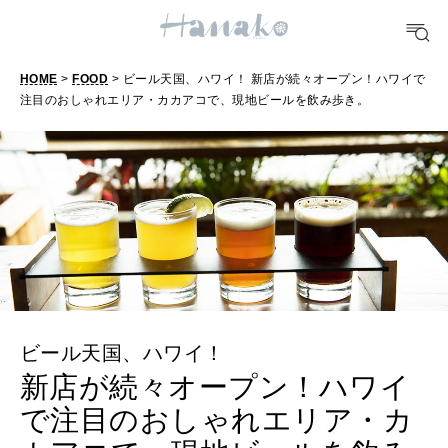
TRAVEL
どこ行く？
HOME
>
FOOD
> ビール天国、ハワイ！ 新店が続々オープン！ハワイで
注目のおしゃれエリア・カカアコで、現地ビールを飲み歩き。
FORTUNE
明日のわたし
[12星座別] Weekly Holoscope
HEALTH
[12星座別] Monthly Love Holoscope
自分にやさしく
女神まり愛のタロットメッセージ
LEARN
ビール天国、ハワイ！
算命学がわかる今月のあなた
知る、考える
新店が続々オープン！ハワイ
で注目のおしゃれエリア・カ
MAMA