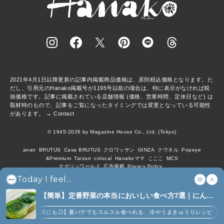
2021年4月1日以降更新の記事内掲載商品価格は、原則税込価格となります。た
だし、引用元のHanako掲載号が1195号以前の場合は、特に表示がなければ税
抜価格です。記事に掲載されている店舗情報 (価格、営業時間、定休日など) は
取材時のもので、記事をご覧になったタイミングでは変更となっている可能性
があります。 →
Contact
© 1945-2026 by Magazine House Co., Ltd. (Tokyo)
anan
BRUTUS
Casa BRUTUS
クロワッサン
GINZA
クウネル
Popeye
&Premium
Tarzan
colocal
Hanakoママ
こここ
MCS
マガジンワールド
広告掲載
Privacy Policy
Today I feel...
【簡単】定番野菜の本当においしい食べ方7選｜にんじ
ん、ジャガイモ、ピーマンなど (7)
大量消費にも◎】夏バテでもスルスル食べれる、冷やうまきゅうりレシピ
【にんじ