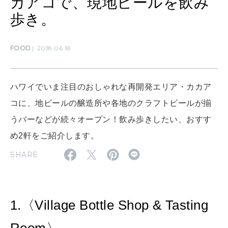
カアコで、現地ビールを飲み
ママもいろいろ
歩き。
FOOD
2018.06.18
SUSTAINABLE
わたしができること
ハワイでいま注目のおしゃれな再開発エリア・カカア
CULTURE
コに、地ビールの醸造所や各地のクラフトビールが揃
自分を耕す
うバーなどが続々オープン！飲み歩きしたい、おすす
め2軒をご紹介します。
WORK&MONEY
SHARE
いい人生って？
1.〈Village Bottle Shop & Tasting
MAGAZINE
特集