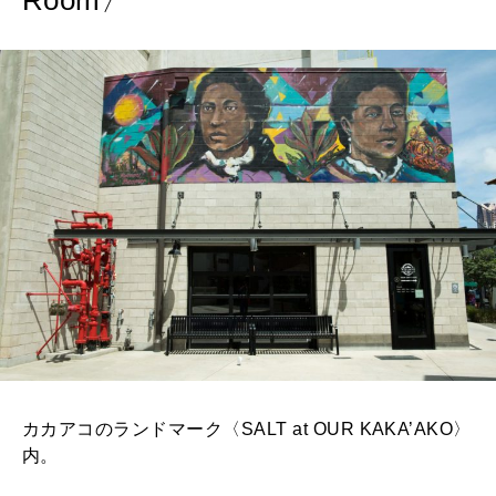
Room〉
2026年9月号「北海道 おいしく遊ぶ、夏のご褒美旅。」
2026年8月号『お茶の時間です。』
MAGAZINE
MOOK
2026年7月号「鎌倉 ローカルが 教えてくれた 本当の歩き方。」
2026年6月号「大銀座 トレンドが生まれる 新しい一流店へ。」
FOLLOW US!
2026年5月号「“大好き”に出会いに。韓国」
2026年4月号「未来をつくる、学びの教科書。」
2026年3月号「スイーツ予想図 2026」
2026年2月号「良運を掴む 新・開運術。」
カカアコのランドマーク〈SALT at OUR KAKA’AKO〉
2026年1月号「猫がいれば、幸せ」
内。