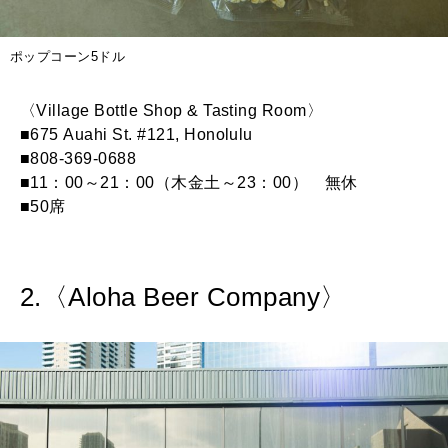
ポップコーン5ドル
〈Village Bottle Shop & Tasting Room〉
■675 Auahi St. #121, Honolulu
■808-369-0688
■11：00～21：00（木金土～23：00） 無休
■50席
2.〈Aloha Beer Company〉