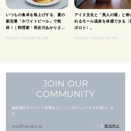
いつもの食卓を格上げする、夏の
アイヌ文化と「美人の湯」と称
新定番「ホワイトビール」で乾
れるモール温泉を体感できる〈
杯！｜料理家・長谷川あかりさん
ポロト〉。
の気取らないおもてなし。
FOOD
2026.08.03
PR
TRAVEL
2026.07.31
PR
JOIN OUR
COMMUNITY
編集後記やイベント情報などここだけのニュースをお届けしま
す。
配信停止