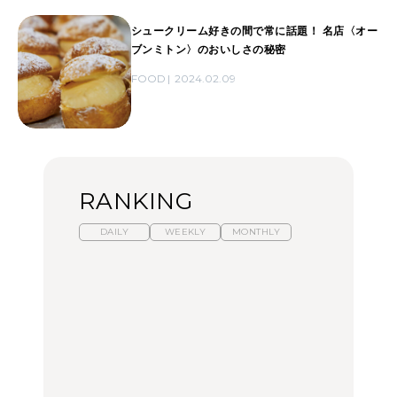
シュークリーム好きの間で常に話題！ 名店〈オー
ブンミトン〉のおいしさの秘密
FOOD
2024.02.09
RANKING
DAILY
WEEKLY
MONTHLY
【福島】わざわざ食べに
暑いから食べたくなる。
「来たぞ、トイトレ」|
行きたいご当地グルメ23
わざわざ行きたいラーメ
弘中綾香の「純度
選｜ラーメン、餃子、そ
ン13選｜プロが選ぶベス
100%」～第141回～
ばほか
ト3、大井町の人気店、
ご当地ラーメン
FOOD
LEARN
FOOD