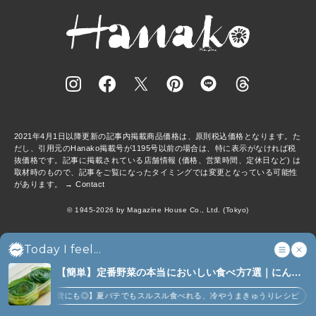
2021年4月1日以降更新の記事内掲載商品価格は、原則税込価格となります。た
だし、引用元のHanako掲載号が1195号以前の場合は、特に表示がなければ税
抜価格です。記事に掲載されている店舗情報 (価格、営業時間、定休日など) は
取材時のもので、記事をご覧になったタイミングでは変更となっている可能性
があります。 →
Contact
© 1945-2026 by Magazine House Co., Ltd. (Tokyo)
anan
BRUTUS
Casa BRUTUS
クロワッサン
GINZA
クウネル
Popeye
Today I feel...
&Premium
Tarzan
colocal
Hanakoママ
こここ
MCS
マガジンワールド
広告掲載
Privacy Policy
【簡単】定番野菜の本当においしい食べ方7選｜にんじ
ん、ジャガイモ、ピーマンなど (7)
【大量消費にも◎】夏バテでもスルスル食べれる、冷やうまきゅうりレシピ
【にんじ