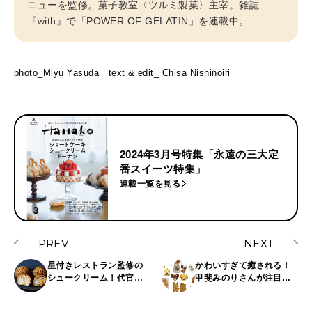
ニューを監修。菓子教室〈ツルミ製菓〉主宰。雑誌
『with』で「POWER OF GELATIN」を連載中。
photo_Miyu Yasuda text & edit_ Chisa Nishinoiri
2024年3月号特集「永遠の三大定
番スイーツ特集」
連載一覧を見る
PREV
NEXT
星付きレストラン監修の
かわいすぎて癒される！
シュークリーム！代官山
甲斐みのりさんが注目す
〈ドルチェ タクボ〉で感
る「まちクッキー」7選
動の逸品を