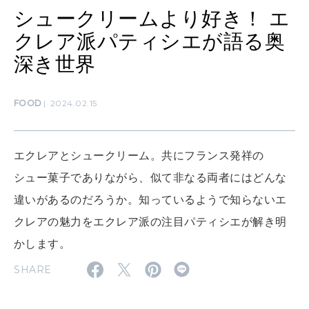
シュークリームより好き！ エ
クレア派パティシエが語る奥
WORK&MONEY
いい人生って？
深き世界
FOOD
2024.02.15
MAGAZINE
特集
2026年9月号「北海道 おいしく遊ぶ、夏のご褒美旅。」
エクレアとシュークリーム。共にフランス発祥の
シュー菓子でありながら、似て非なる両者にはどんな
2026年8月号『お茶の時間です。』
違いがあるのだろうか。知っているようで知らないエ
MAGAZINE
MOOK
2026年7月号「鎌倉 ローカルが 教えてくれた 本当の歩き方。」
クレアの魅力をエクレア派の注目パティシエが解き明
かします。
2026年6月号「大銀座 トレンドが生まれる 新しい一流店へ。」
SHARE
FOLLOW US!
2026年5月号「“大好き”に出会いに。韓国」