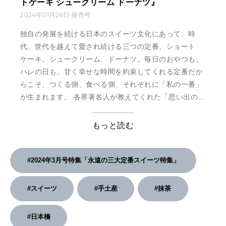
トケーキ シュークリーム ドーナツ』
2024年01月26日 発売号
独自の発展を続ける日本のスイーツ文化にあって、時
代、世代を越えて愛され続ける三つの定番、ショート
ケーキ、シュークリーム、ドーナツ。毎日のおやつも、
ハレの日も、甘く幸せな時間を約束してくれる定番だか
らこそ、つくる側、食べる側、それぞれに「私の一番」
が生まれます。 各界著名人が教えてくれた「思い出の
味」に、気鋭のパティシエが作る逸品と絶対外せない名
店、差し入れ名人のおすすめなどなど。町の洋菓子屋さ
もっと読む
んから注目パティスリー、ホテルスイーツにお取り寄せ
までそろったラインナップから、あなたのオンリーワン
を見つけてください。 そ …
#2024年3月号特集「永遠の三大定番スイーツ特集」
#スイーツ
#手土産
#抹茶
#日本橋