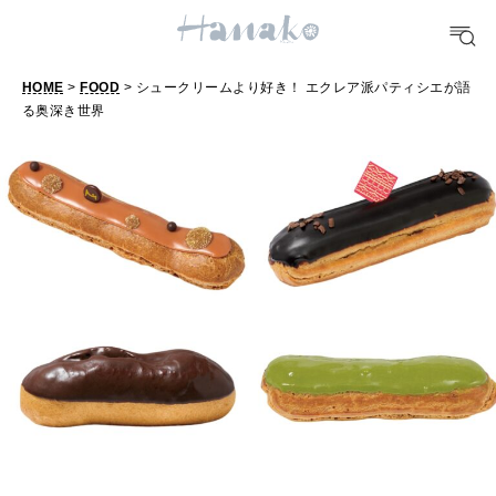
HEALTH
[12星座別] Monthly Love Holoscope
自分にやさしく
女神まり愛のタロットメッセージ
HOME
>
FOOD
> シュークリームより好き！ エクレア派パティシエが語
LEARN
る奥深き世界
算命学がわかる今月のあなた
知る、考える
MAMA
ママもいろいろ
SUSTAINABLE
わたしができること
CULTURE
自分を耕す