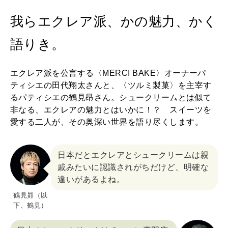
2026年4月号「未来をつくる、学びの教科書。」
我らエクレア派、かの魅力、かく
2026年3月号「スイーツ予想図 2026」
語りき。
2026年2月号「良運を掴む 新・開運術。」
エクレア派を公言する〈MERCI BAKE〉オーナーパ
2026年1月号「猫がいれば、幸せ」
ティシエの田代翔太さんと、〈ツルミ製菓〉を主宰す
るパティシエの鶴見昂さん。シュークリームとは似て
2025年12月号「お酒の新常識。」
非なる、エクレアの魅力とはいかに！？ スイーツを
愛する二人が、その奥深い世界を語り尽くします。
日本だとエクレアとシュークリームは親
戚みたいに認識されがちだけど、明確な
違いがあるよね。
鶴見昴（以
下、鶴見）