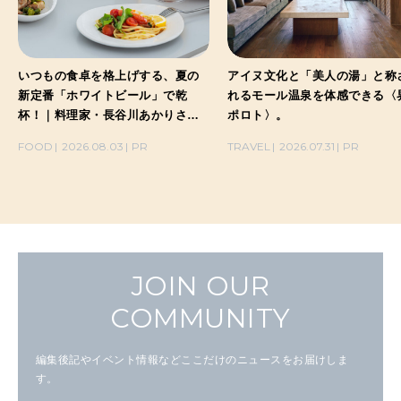
いつもの食卓を格上げする、夏の
アイヌ文化と「美人の湯」と称
新定番「ホワイトビール」で乾
れるモール温泉を体感できる〈
杯！｜料理家・長谷川あかりさん
ポロト〉。
の気取らないおもてなし。
FOOD
2026.08.03
PR
TRAVEL
2026.07.31
PR
JOIN OUR
COMMUNITY
編集後記やイベント情報などここだけのニュースをお届けしま
す。