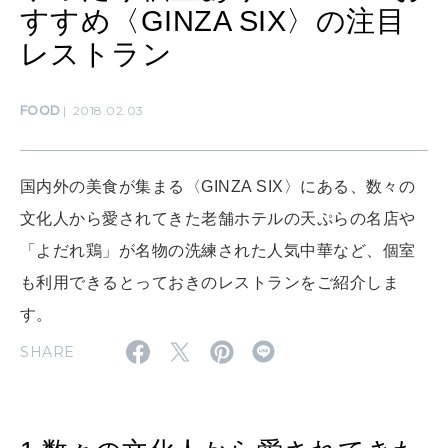
CULTURE
すすめ〈GINZA SIX〉の注目
自分を耕す
レストラン
WORK&MONEY
FOOD
2018.02.03
いい人生って？
国内外の美食が集まる〈GINZA SIX〉にある、数々の
MAGAZINE
文化人から愛されてきた老舗ホテルの天ぷらの名店や
特集
「よだれ鶏」が名物の洗練された人気中華など、個室
2026年9月号「北海道 おいしく遊ぶ、夏のご褒美旅。」
も利用できるとっておきのレストランをご紹介しま
す。
2026年8月号『お茶の時間です。』
SHARE
MAGAZINE
MOOK
2026年7月号「鎌倉 ローカルが 教えてくれた 本当の歩き方。」
2026年6月号「大銀座 トレンドが生まれる 新しい一流店へ。」