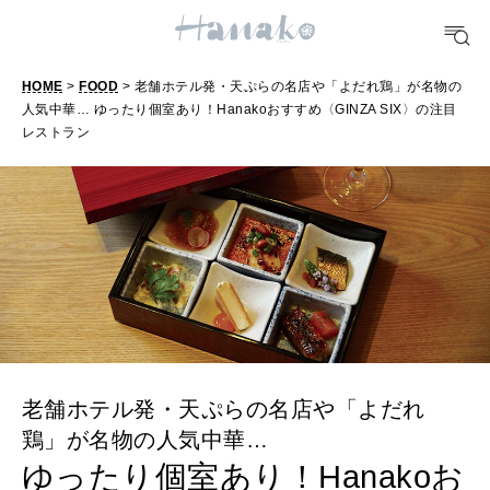
[12星座別] Weekly Holoscope
HEALTH
[12星座別] Monthly Love Holoscope
自分にやさしく
HOME
>
FOOD
> 老舗ホテル発・天ぷらの名店や「よだれ鶏」が名物の
人気中華… ゆったり個室あり！Hanakoおすすめ〈GINZA SIX〉の注目
女神まり愛のタロットメッセージ
レストラン
LEARN
算命学がわかる今月のあなた
知る、考える
MAMA
ママもいろいろ
SUSTAINABLE
老舗ホテル発・天ぷらの名店や「よだれ
わたしができること
鶏」が名物の人気中華…
ゆったり個室あり！Hanakoお