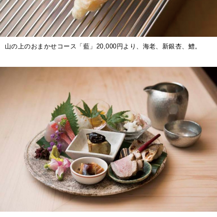
山の上のおまかせコース「藍」20,000円より、海老、新銀杏、鱧。