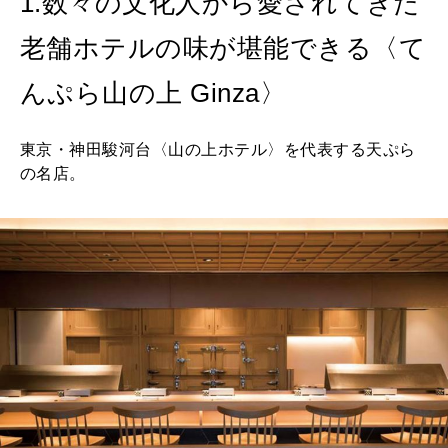
1.数々の文化人から愛されてきた
FOLLOW US!
2026年5月号「“大好き”に出会いに。韓国」
老舗ホテルの味が堪能できる〈て
2026年4月号「未来をつくる、学びの教科書。」
んぷら山の上 Ginza〉
2026年3月号「スイーツ予想図 2026」
東京・神田駿河台〈山の上ホテル〉を代表する天ぷら
2026年2月号「良運を掴む 新・開運術。」
の名店。
2026年1月号「猫がいれば、幸せ」
2025年12月号「お酒の新常識。」