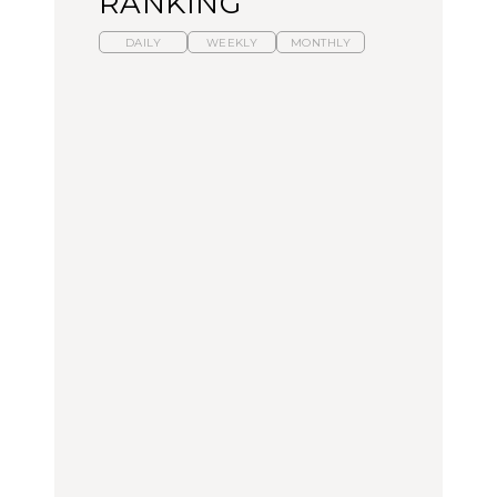
RANKING
DAILY
WEEKLY
MONTHLY
【福島】わざわざ食べに
暑いから食べたくなる。
「来たぞ、トイトレ」|
行きたいご当地グルメ23
わざわざ行きたいラーメ
弘中綾香の「純度
選｜ラーメン、餃子、そ
ン13選｜プロが選ぶベス
100%」～第141回～
ばほか
ト3、大井町の人気店、
ご当地ラーメン
FOOD
LEARN
FOOD
【東京近郊】日帰りひと
【東京近郊】日帰りひと
【あんこ】一度は食べた
り旅スポット5選｜館
り旅スポット5選｜館
い名店13選｜どら焼き・
山、前橋、日光など
山、前橋、日光など
おはぎほか
TRAVEL
TRAVEL
FOOD
【福島】わざわざ食べに
「来たぞ、トイトレ」|
「来たぞ、トイトレ」|
行きたいご当地グルメ23
弘中綾香の「純度
弘中綾香の「純度
選｜ラーメン、餃子、そ
100%」～第141回～
100%」～第141回～
ばほか
LEARN
FOOD
LEARN