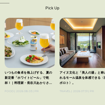
Pick Up
いつもの食卓を格上げする、夏の
アイヌ文化と「美人の湯」と称
新定番「ホワイトビール」で乾
れるモール温泉を体感できる〈
杯！｜料理家・長谷川あかりさん
ポロト〉。
の気取らないおもてなし。
FOOD
2026.08.03
PR
TRAVEL
2026.07.31
PR