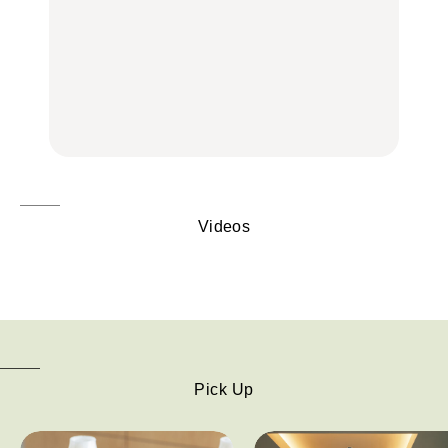
【2026年最新】横浜の絶
いつもの食卓を格上げす
【2026年最新】横浜の絶
品ランチ29選｜横浜駅周
る、夏の新定番「ホワイ
品ランチ29選｜横浜駅周
辺、みなとみらい、横浜
トビール」で乾杯！｜料
辺、みなとみらい、横浜
中華街、和食、洋食ほか
理家・長谷川あかりさん
中華街、和食、洋食ほか
の気取らないおもてな
FOOD
FOOD | PR
FOOD
し。
Videos
Pick Up