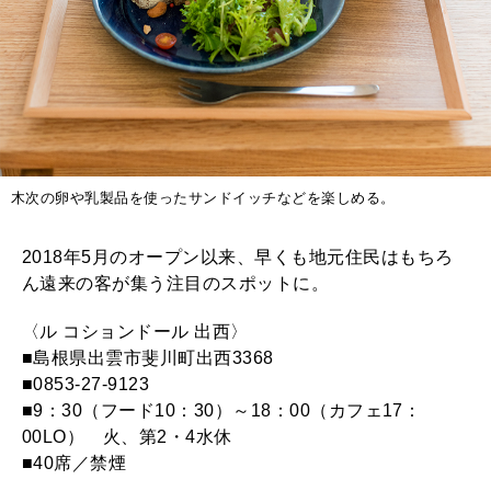
木次の卵や乳製品を使ったサンドイッチなどを楽しめる。
2018年5月のオープン以来、早くも地元住民はもちろ
ん遠来の客が集う注目のスポットに。
〈ル コションドール 出西〉
■島根県出雲市斐川町出西3368
■0853-27-9123
■9：30（フード10：30）～18：00（カフェ17：
00LO） 火、第2・4水休
■40席／禁煙