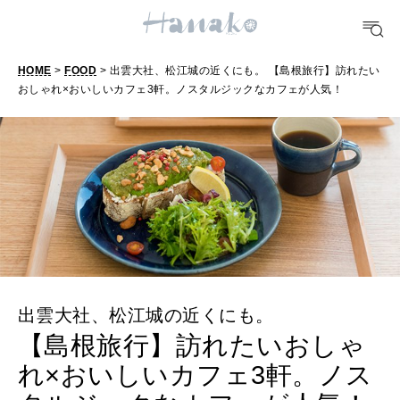
TRAVEL
HOME
>
FOOD
> 出雲大社、松江城の近くにも。 【島根旅行】訪れたい
どこ行く？
おしゃれ×おいしいカフェ3軒。ノスタルジックなカフェが人気！
FORTUNE
明日のわたし
[12星座別] Weekly Holoscope
HEALTH
[12星座別] Monthly Love Holoscope
自分にやさしく
女神まり愛のタロットメッセージ
出雲大社、松江城の近くにも。
LEARN
算命学がわかる今月のあなた
【島根旅行】訪れたいおしゃ
知る、考える
れ×おいしいカフェ3軒。ノス