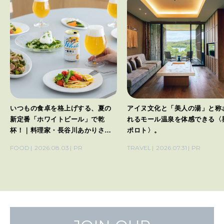
いつもの食卓を格上げする、夏の
アイヌ文化と「美人の湯」と称
新定番「ホワイトビール」で乾
れるモール温泉を体感できる〈
杯！｜料理家・長谷川あかりさん
ポロト〉。
の気取らないおもてなし。
FOOD
2026.08.03
PR
TRAVEL
2026.07.31
PR