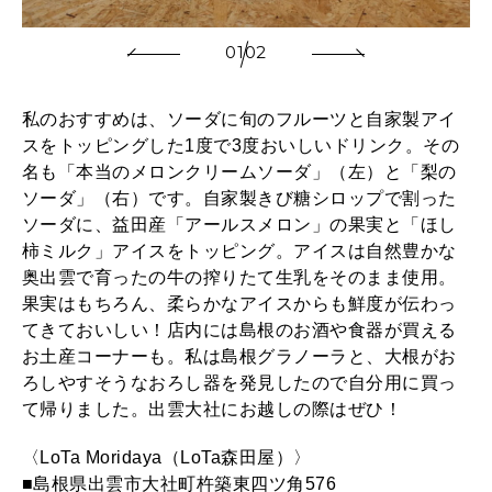
01
02
私のおすすめは、ソーダに旬のフルーツと自家製アイ
スをトッピングした1度で3度おいしいドリンク。その
名も「本当のメロンクリームソーダ」（左）と「梨の
ソーダ」（右）です。自家製きび糖シロップで割った
ソーダに、益田産「アールスメロン」の果実と「ほし
柿ミルク」アイスをトッピング。アイスは自然豊かな
奥出雲で育ったの牛の搾りたて生乳をそのまま使用。
果実はもちろん、柔らかなアイスからも鮮度が伝わっ
てきておいしい！店内には島根のお酒や食器が買える
お土産コーナーも。私は島根グラノーラと、大根がお
ろしやすそうなおろし器を発見したので自分用に買っ
て帰りました。出雲大社にお越しの際はぜひ！
〈LoTa Moridaya（LoTa森田屋）〉
■島根県出雲市大社町杵築東四ツ角576