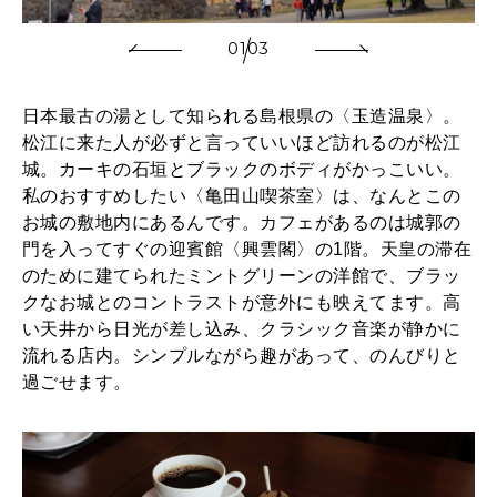
01
03
日本最古の湯として知られる島根県の〈玉造温泉〉。
松江に来た人が必ずと言っていいほど訪れるのが松江
城。カーキの石垣とブラックのボディがかっこいい。
私のおすすめしたい〈亀田山喫茶室〉は、なんとこの
お城の敷地内にあるんです。カフェがあるのは城郭の
門を入ってすぐの迎賓館〈興雲閣〉の1階。天皇の滞在
のために建てられたミントグリーンの洋館で、ブラッ
クなお城とのコントラストが意外にも映えてます。高
い天井から日光が差し込み、クラシック音楽が静かに
流れる店内。シンプルながら趣があって、のんびりと
過ごせます。