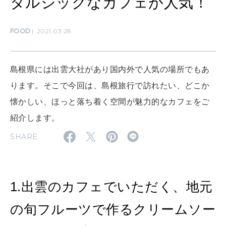
タルジックなカフェが人気！
MAMA
ママもいろいろ
FOOD
2021.03.28
SUSTAINABLE
わたしができること
島根県には出雲大社があり国内外で人気の場所でもあ
ります。そこで今回は、島根旅行で訪れたい、どこか
懐かしい、ほっと落ち着く空間が魅力的なカフェをご
CULTURE
紹介します。
自分を耕す
SHARE
WORK&MONEY
いい人生って？
1.出雲のカフェでいただく、地元
の旬フルーツで作るクリームソー
MAGAZINE
特集