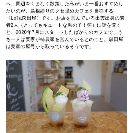
へ。周辺をくまなく散策した私がいま一番おすすめし
2025年12月号「お酒の新常識。」
たいのが、島根縛りのクセ強めカフェを自称する
〈LoTa森田屋〉です。お店を営んでいる出雲出身の若
者2人（とってもキュートな男の子！笑）に話を聞く
と、2020年7月にスタートしたばかりのカフェで、う
ち一人は実家が柿農家を営んでいるとのこと。森田屋
は実家の屋号から取っているそうです。