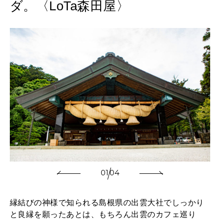
ダ。〈LoTa森田屋〉
2026年9月号「北海道 おいしく遊ぶ、夏のご褒美旅。」
2026年8月号『お茶の時間です。』
MAGAZINE
MOOK
2026年7月号「鎌倉 ローカルが 教えてくれた 本当の歩き方。」
2026年6月号「大銀座 トレンドが生まれる 新しい一流店へ。」
FOLLOW US!
2026年5月号「“大好き”に出会いに。韓国」
2026年4月号「未来をつくる、学びの教科書。」
2026年3月号「スイーツ予想図 2026」
01
04
2026年2月号「良運を掴む 新・開運術。」
縁結びの神様で知られる島根県の出雲大社でしっかり
2026年1月号「猫がいれば、幸せ」
と良縁を願ったあとは、もちろん出雲のカフェ巡り