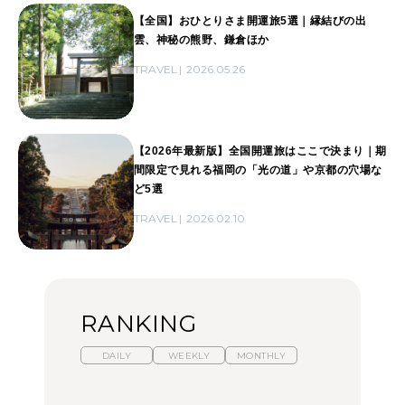
【全国】おひとりさま開運旅5選｜縁結びの出
雲、神秘の熊野、鎌倉ほか
TRAVEL
2026.05.26
【2026年最新版】全国開運旅はここで決まり｜期
間限定で見れる福岡の「光の道」や京都の穴場な
ど5選
TRAVEL
2026.02.10
RANKING
DAILY
WEEKLY
MONTHLY