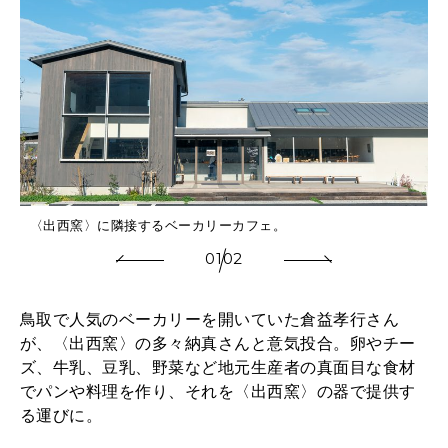
〈出西窯〉に隣接するベーカリーカフェ。
01
02
鳥取で人気のベーカリーを開いていた倉益孝行さん
が、〈出西窯〉の多々納真さんと意気投合。卵やチー
ズ、牛乳、豆乳、野菜など地元生産者の真面目な食材
でパンや料理を作り、それを〈出西窯〉の器で提供す
る運びに。