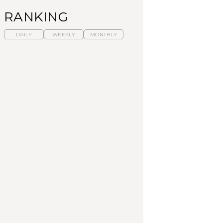
RANKING
DAILY
WEEKLY
MONTHLY
【福島】わざわざ食べ
暑いから食べたくな
「来たぞ、トイトレ」|
に行きたいご当地グル
る。わざわざ行きたい
弘中綾香の「純度
メ23選｜ラーメン、餃
ラーメン13選｜プロが
100%」～第141回～
子、そばほか
選ぶベスト3、大井町の
人気店、ご当地ラーメ
FOOD
LEARN
FOOD
ン
【東京近郊】日帰りひ
【東京近郊】日帰りひ
【あんこ】一度は食べ
とり旅スポット5選｜館
とり旅スポット5選｜館
たい名店13選｜どら焼
山、前橋、日光など
山、前橋、日光など
き・おはぎほか
TRAVEL
TRAVEL
FOOD
【福島】わざわざ食べ
「来たぞ、トイトレ」|
「来たぞ、トイトレ」|
に行きたいご当地グル
弘中綾香の「純度
弘中綾香の「純度
メ23選｜ラーメン、餃
100%」～第141回～
100%」～第141回～
子、そばほか