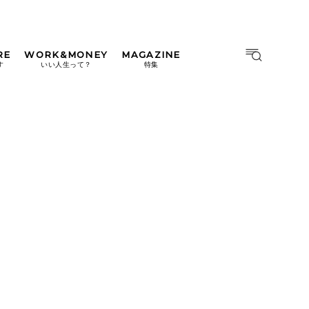
RE
WORK&MONEY
MAGAZINE
MAGAZINE
MOOK
す
いい人生って？
特集
2026年9月号「北海道 おいし
く遊ぶ、夏のご褒美旅。」
2026年8月号『お茶の時間で
す。』
日本橋
#中目黒
#吉祥寺
#横浜
2026年7月号「鎌倉 ローカル
が 教えてくれた 本当の歩き
方。」
2026年6月号「大銀座 トレン
ドが生まれる 新しい一流店
へ。」
2026年5月号「“大好き”に出
会いに。韓国」
2026年4月号「未来をつくる、