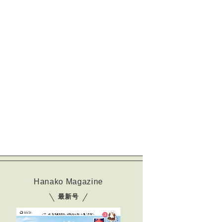
Hanako Magazine
最新号