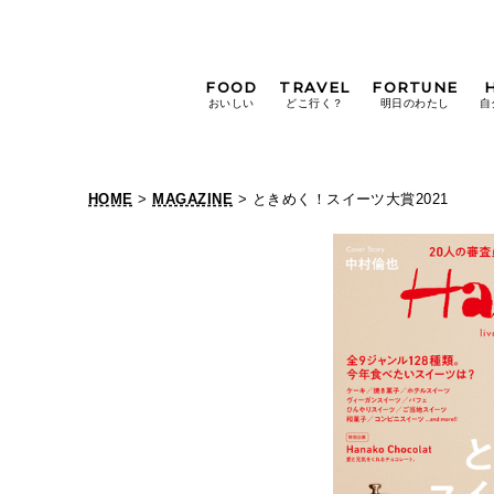
FOOD
TRAVEL
FORTUNE
おいしい
どこ行く？
明日のわたし
自
[12星座別] Weekly
Holoscope
HOME
>
MAGAZINE
> ときめく！スイーツ大賞2021
[12星座別] Monthly
Holoscope
#手土産
#シュークリーム
#パン
女神まり愛の
タロットメッセージ
#京都
[算命学] 星読みハナコの月巡