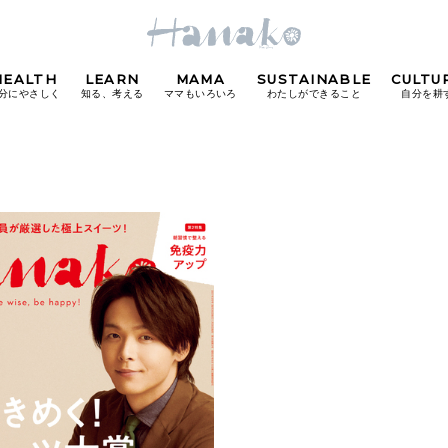
HEALTH
LEARN
MAMA
SUSTAINABLE
CULTU
分にやさしく
知る、考える
ママもいろいろ
わたしができること
自分を耕
POPULAR TAGS
#カフェ
#朝ごはん
#開運
#東京駅
#銀座
#
り
FOLLOW US!