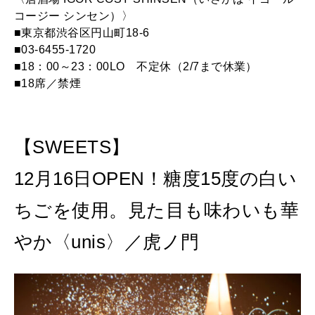
コージー シンセン）〉
■東京都渋谷区円山町18-6
■03-6455-1720
■18：00～23：00LO 不定休（2/7まで休業）
■18席／禁煙
【SWEETS】
12月16日OPEN！糖度15度の白い
ちごを使用。見た目も味わいも華
やか〈unis〉／虎ノ門