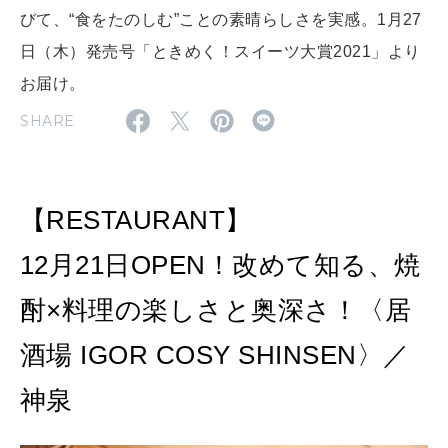
2026年9月号「北海道 おいしく遊ぶ、夏のご褒美旅。」
びて、“食をたのしむ”ことの素晴らしさを実感。1月27
日（木）発売号「ときめく！スイーツ大賞2021」より
2026年8月号『お茶の時間です。』
お届け。
MAGAZINE
MOOK
2026年7月号「鎌倉 ローカルが 教えてくれた 本当の歩き方。」
SHARE
2026年6月号「大銀座 トレンドが生まれる 新しい一流店へ。」
FOLLOW US!
2026年5月号「“大好き”に出会いに。韓国」
【RESTAURANT】
2026年4月号「未来をつくる、学びの教科書。」
12月21日OPEN！改めて知る、焼
2026年3月号「スイーツ予想図 2026」
酎×料理の楽しさと奥深さ！〈居
酒場 IGOR COSY SHINSEN〉／
2026年2月号「良運を掴む 新・開運術。」
神泉
2026年1月号「猫がいれば、幸せ」
2025年12月号「お酒の新常識。」