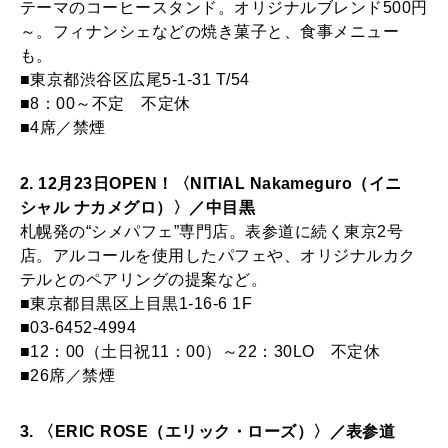
テーマのコーヒースタンド。オリジナルブレンド500円
～。フィナンシェなどの焼き菓子と、食事メニュー
も。
■東京都渋谷区広尾5-1-31 T/54
■8：00～不定 不定休
■4席／禁煙
2. 12月23日OPEN！〈NITIAL Nakameguro（イニ
シャル ナカメグロ）〉／中目黒
札幌発の“シメパフェ”専門店。表参道に続く東京2号
店。アルコールを使用したパフェや、オリジナルカク
テルとのペアリングの提案など。
■東京都目黒区上目黒1-16-6 1F
■03-6452-4994
■12：00（土日祝11：00）～22：30LO 不定休
■26席／禁煙
3. 〈ERIC ROSE（エリック・ローズ）〉／表参道