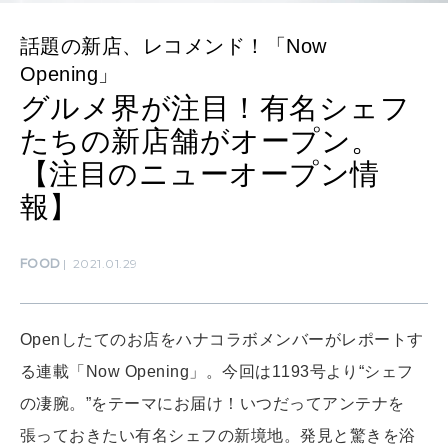
ママもいろいろ
話題の新店、レコメンド！「Now
Opening」
SUSTAINABLE
グルメ界が注目！有名シェフ
わたしができること
たちの新店舗がオープン。
【注目のニューオープン情
CULTURE
報】
自分を耕す
FOOD
2021.01.29
WORK&MONEY
いい人生って？
Openしたてのお店をハナコラボメンバーがレポートす
る連載「Now Opening」。今回は1193号より“シェフ
MAGAZINE
の凄腕。”をテーマにお届け！いつだってアンテナを
特集
張っておきたい有名シェフの新境地。発見と驚きを浴