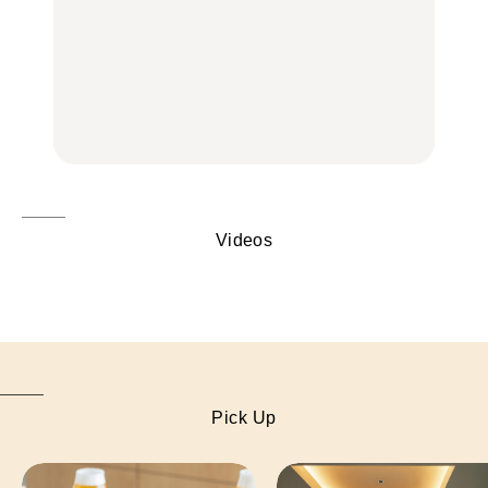
【2026年最新】横浜の絶
【2026年最新】横浜の絶
No.1259『北海道 おいし
品ランチ29選｜横浜駅周
品ランチ29選｜横浜駅周
く遊ぶ、夏のご褒美
辺、みなとみらい、横浜
辺、みなとみらい、横浜
旅。』
中華街、和食、洋食ほか
中華街、和食、洋食ほか
FOOD
FOOD
Videos
Pick Up