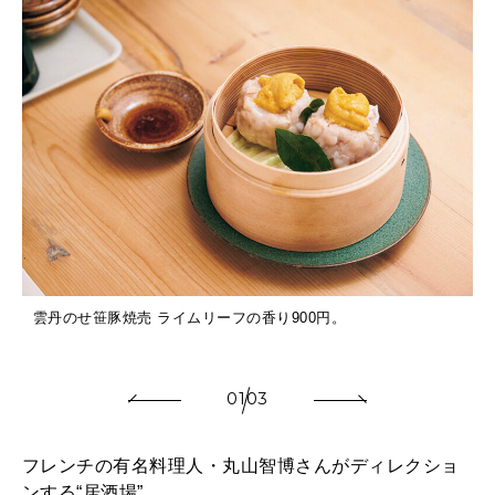
雲丹のせ笹豚焼売 ライムリーフの香り900円。
香
01
03
フレンチの有名料理人・丸山智博さんがディレクショ
ンする“居酒場”。