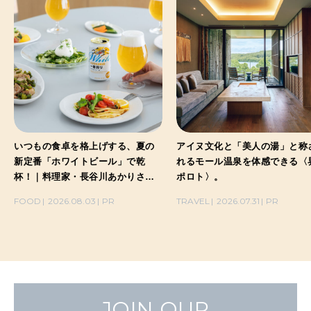
いつもの食卓を格上げする、夏の
アイヌ文化と「美人の湯」と称
新定番「ホワイトビール」で乾
れるモール温泉を体感できる〈
杯！｜料理家・長谷川あかりさん
ポロト〉。
の気取らないおもてなし。
FOOD
2026.08.03
PR
TRAVEL
2026.07.31
PR
JOIN OUR