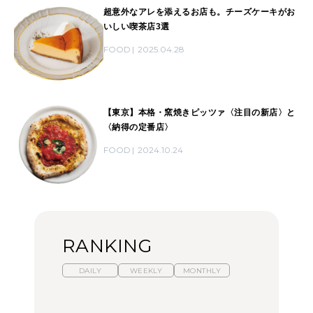
超意外なアレを添えるお店も。チーズケーキがお
いしい喫茶店3選
FOOD
2025.04.28
【東京】本格・窯焼きピッツァ〈注目の新店〉と
〈納得の定番店〉
FOOD
2024.10.24
RANKING
DAILY
WEEKLY
MONTHLY