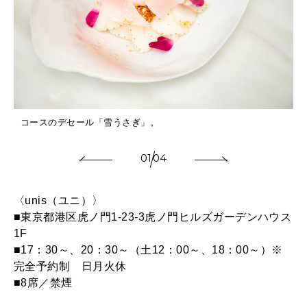
コースのデセール「雪うさぎ」。
01
04
〈unis（ユニ）〉
■東京都港区虎ノ門1-23-3虎ノ門ヒルズガーデンハウス
1F
■17：30～、20：30～（土12：00～、18：00～）※
完全予約制 日月火休
■8席／禁煙