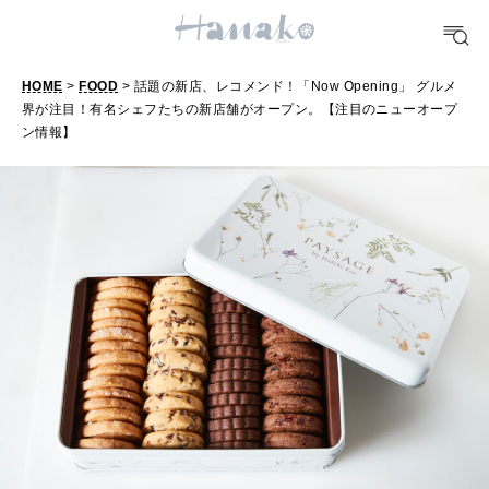
TRAVEL
どこ行く？
HOME
>
FOOD
> 話題の新店、レコメンド！「Now Opening」 グルメ
界が注目！有名シェフたちの新店舗がオープン。【注目のニューオープ
ン情報】
FORTUNE
明日のわたし
[12星座別] Weekly Holoscope
HEALTH
[12星座別] Monthly Love Holoscope
自分にやさしく
女神まり愛のタロットメッセージ
LEARN
算命学がわかる今月のあなた
知る、考える
MAMA