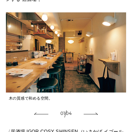
木の質感で和める空間。
01
04
〈居酒場 IGOR COSY SHINSEN（いさかば イゴール