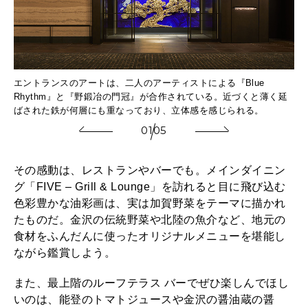
エントランスのアートは、二人のアーティストによる『Blue
本を
三
Rhythm』と『野鍛冶の門冠』が合作されている。近づくと薄く延
れ
ばされた鉄が何層にも重なっており、立体感を感じられる。
01
05
その感動は、レストランやバーでも。メインダイニン
グ「FIVE – Grill & Lounge」を訪れると目に飛び込む
色彩豊かな油彩画は、実は加賀野菜をテーマに描かれ
たものだ。金沢の伝統野菜や北陸の魚介など、地元の
食材をふんだんに使ったオリジナルメニューを堪能し
ながら鑑賞しよう。
また、最上階のルーフテラス バーでぜひ楽しんでほし
いのは、能登のトマトジュースや金沢の醤油蔵の醤