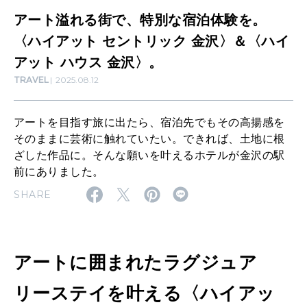
な
アート溢れる街で、特別な宿泊体験を。
SUSTAINABLE
宿
〈ハイアット セントリック 金沢〉＆〈ハイ
わたしができること
泊
アット ハウス 金沢〉。
TRAVEL
2025.08.12
体
CULTURE
験
自分を耕す
アートを目指す旅に出たら、宿泊先でもその高揚感を
を
そのままに芸術に触れていたい。できれば、土地に根
。
ざした作品に。そんな願いを叶えるホテルが金沢の駅
前にありました。
WORK&MONEY
〈
いい人生って？
SHARE
ハ
イ
ア
MAGAZINE
特集
アートに囲まれたラグジュア
ッ
ト
2026年9月号「北海道 おいしく遊ぶ、夏のご褒美旅。」
リーステイを叶える〈ハイアッ