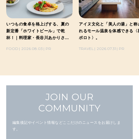
いつもの食卓を格上げする、夏の
アイヌ文化と「美人の湯」と称
新定番「ホワイトビール」で乾
れるモール温泉を体感できる〈
杯！｜料理家・長谷川あかりさん
ポロト〉。
の気取らないおもてなし。
FOOD
2026.08.03
PR
TRAVEL
2026.07.31
PR
JOIN OUR
COMMUNITY
編集後記やイベント情報などここだけのニュースをお届けしま
す。