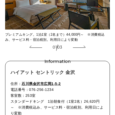
焼を
プレミアムキング。1泊1室（2名まで）44,000円～ ※消費税込
ヘ
み、サービス料・宿泊税別。利用日により変動
す
01
03
Information
ハイアット セントリック 金沢
住所：
石川県金沢市広岡1-5-2
電話番号：076-256-1234
客室数：253室
スタンダードキング 1泊朝食付（1室2名）26,620円
～ ※消費税込み、サービス料・宿泊税別。利用日によ
り変動