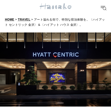
TRAVEL
どこ行く？
HOME
>
TRAVEL
> アート溢れる街で、特別な宿泊体験を。〈ハイアッ
FORTUNE
ト セントリック 金沢〉＆〈ハイアット ハウス 金沢〉。
ア
明日のわたし
ー
[12星座別] Weekly Holoscope
ト
HEALTH
溢
[12星座別] Monthly Love Holoscope
自分にやさしく
れ
女神まり愛のタロットメッセージ
る
LEARN
街
算命学がわかる今月のあなた
知る、考える
で
、
MAMA
特
ママもいろいろ
別