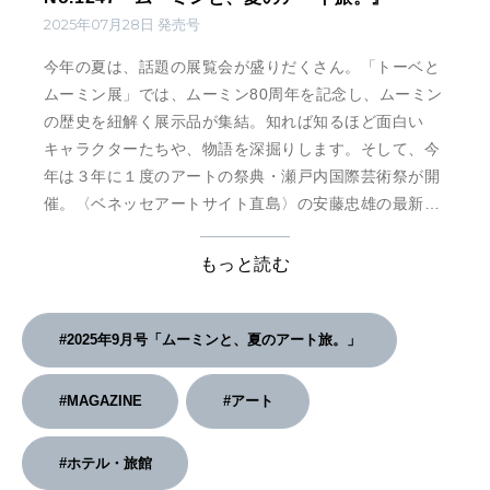
2025年07月28日 発売号
今年の夏は、話題の展覧会が盛りだくさん。「トーベと
ムーミン展」では、ムーミン80周年を記念し、ムーミン
の歴史を紐解く展示品が集結。知れば知るほど面白い
キャラクターたちや、物語を深掘りします。そして、今
年は３年に１度のアートの祭典・瀬戸内国際芸術祭が開
催。〈ベネッセアートサイト直島〉の安藤忠雄の最新建
築や、新作のアート、定番の人気作品まで紹介します。
ほかにもアートで盛り上がる３都市、岡山・前橋・金沢
もっと読む
や、旅の目的地にしたい全国の展覧会や美術館も。夏休
みに、アートを求めて旅しませんか？
#2025年9月号「ムーミンと、夏のアート旅。」
#MAGAZINE
#アート
#ホテル・旅館