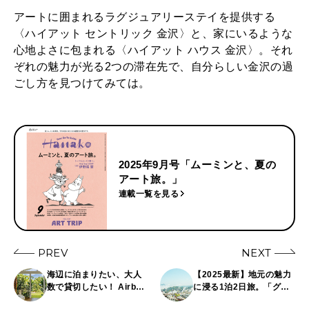
アートに囲まれるラグジュアリーステイを提供する
〈ハイアット セントリック 金沢〉と、家にいるような
心地よさに包まれる〈ハイアット ハウス 金沢〉。それ
ぞれの魅力が光る2つの滞在先で、自分らしい金沢の過
ごし方を見つけてみては。
2025年9月号「ムーミンと、夏の
アート旅。」
連載一覧を見る
PREV
NEXT
海辺に泊まりたい、大人
【2025最新】地元の魅力
数で貸切したい！ Airbnb
に浸る1泊2日旅。「グラ
で“ぴったりの宿泊先”を
ンドメルキュール」「メ