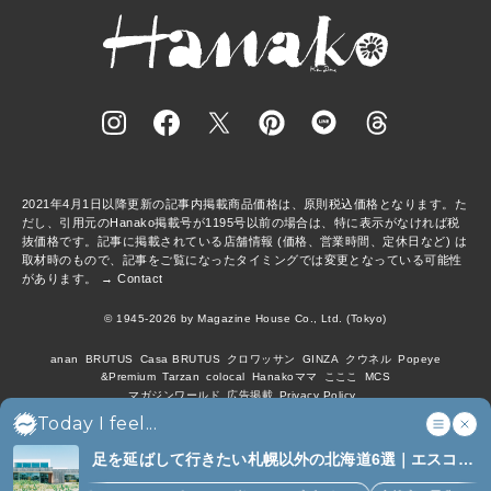
2021年4月1日以降更新の記事内掲載商品価格は、原則税込価格となります。た
だし、引用元のHanako掲載号が1195号以前の場合は、特に表示がなければ税
抜価格です。記事に掲載されている店舗情報 (価格、営業時間、定休日など) は
取材時のもので、記事をご覧になったタイミングでは変更となっている可能性
があります。 →
Contact
© 1945-2026 by Magazine House Co., Ltd. (Tokyo)
anan
BRUTUS
Casa BRUTUS
クロワッサン
GINZA
クウネル
Popeye
&Premium
Tarzan
colocal
Hanakoママ
こここ
MCS
マガジンワールド
広告掲載
Privacy Policy
Today I feel...
足を延ばして行きたい札幌以外の北海道6選｜エスコン
フィールド、花咲線、ニセコほか (6)