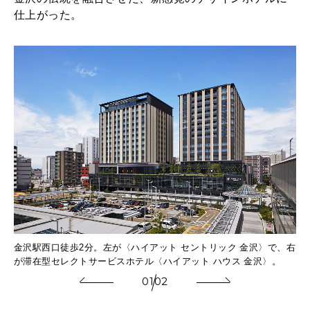
ッ
仕上がった。
ト
ハ
ウ
ス
金
沢
〉
。
な金
金沢駅西口徒歩2分。左が〈ハイアット セントリック 金沢〉で、右
ロ
。
が滞在型セレクトサービスホテル〈ハイアット ハウス 金沢〉。
箔
01
02