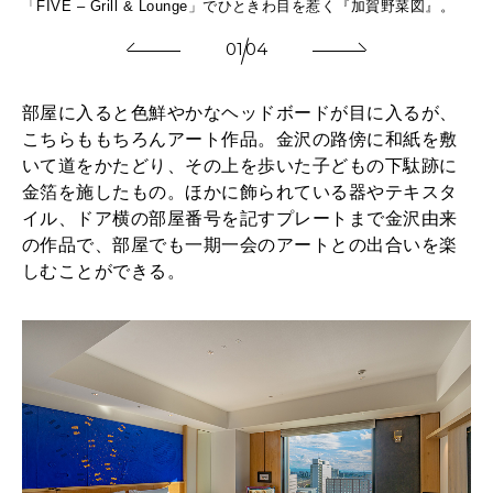
「FIVE – Grill & Lounge」でひときわ目を惹く『加賀野菜図』。
色
01
04
部屋に入ると色鮮やかなヘッドボードが目に入るが、
こちらももちろんアート作品。金沢の路傍に和紙を敷
いて道をかたどり、その上を歩いた子どもの下駄跡に
金箔を施したもの。ほかに飾られている器やテキスタ
イル、ドア横の部屋番号を記すプレートまで金沢由来
の作品で、部屋でも一期一会のアートとの出合いを楽
しむことができる。