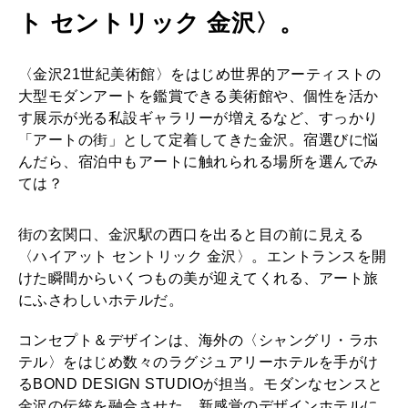
セ
ト セントリック 金沢〉。
2026年8月号『お茶の時間です。』
ン
MAGAZINE
MOOK
2026年7月号「鎌倉 ローカルが 教えてくれた 本当の歩き方。」
ト
〈金沢21世紀美術館〉をはじめ世界的アーティストの
リ
大型モダンアートを鑑賞できる美術館や、個性を活か
2026年6月号「大銀座 トレンドが生まれる 新しい一流店へ。」
す展示が光る私設ギャラリーが増えるなど、すっかり
ッ
「アートの街」として定着してきた金沢。宿選びに悩
FOLLOW US!
2026年5月号「“大好き”に出会いに。韓国」
ク
んだら、宿泊中もアートに触れられる場所を選んでみ
金
ては？
2026年4月号「未来をつくる、学びの教科書。」
沢
街の玄関口、金沢駅の西口を出ると目の前に見える
2026年3月号「スイーツ予想図 2026」
〉
〈ハイアット セントリック 金沢〉。エントランスを開
＆
けた瞬間からいくつもの美が迎えてくれる、アート旅
2026年2月号「良運を掴む 新・開運術。」
にふさわしいホテルだ。
〈
2026年1月号「猫がいれば、幸せ」
ハ
コンセプト＆デザインは、海外の〈シャングリ・ラホ
テル〉をはじめ数々のラグジュアリーホテルを手がけ
イ
2025年12月号「お酒の新常識。」
るBOND DESIGN STUDIOが担当。モダンなセンスと
ア
金沢の伝統を融合させた、新感覚のデザインホテルに