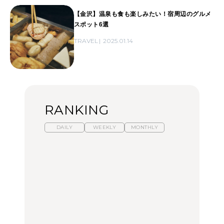
【金沢】温泉も食も楽しみたい！宿周辺のグルメ
スポット6選
TRAVEL
2025.01.14
RANKING
DAILY
WEEKLY
MONTHLY
暑いから食べたくなる。
【東京近郊】日帰りひと
「来たぞ、トイトレ」|
わざわざ行きたいラーメ
り旅スポット5選｜館
弘中綾香の「純度
ン13選｜プロが選ぶベス
山、前橋、日光など
100%」～第141回～
ト3、大井町の人気店、
ご当地ラーメン
TRAVEL
LEARN
FOOD
【福島】わざわざ食べに
【東京近郊】日帰りひと
【あんこ】一度は食べた