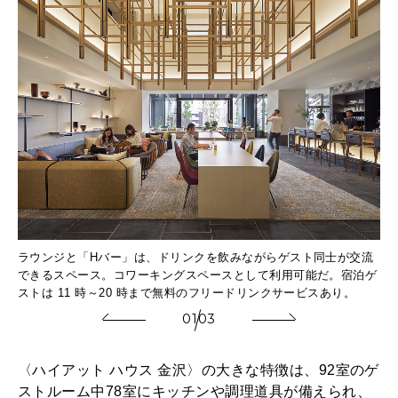
ラウンジと「Hバー」は、ドリンクを飲みながらゲスト同士が交流
ほ
できるスペース。コワーキングスペースとして利用可能だ。宿泊ゲ
に
ストは 11 時～20 時まで無料のフリードリンクサービスあり。
01
03
〈ハイアット ハウス 金沢〉の大きな特徴は、92室のゲ
ストルーム中78室にキッチンや調理道具が備えられ、