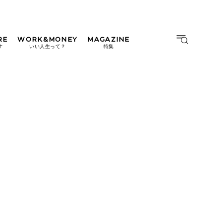
RE
WORK&MONEY
MAGAZINE
MAGAZINE
MOOK
す
いい人生って？
特集
2026年9月号「北海道 おいし
く遊ぶ、夏のご褒美旅。」
2026年8月号『お茶の時間で
す。』
日本橋
#中目黒
#吉祥寺
#横浜
2026年7月号「鎌倉 ローカル
が 教えてくれた 本当の歩き
方。」
2026年6月号「大銀座 トレン
ドが生まれる 新しい一流店
へ。」
2026年5月号「“大好き”に出
会いに。韓国」
2026年4月号「未来をつくる、