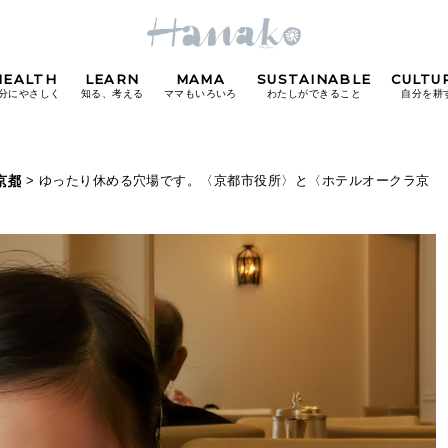
HEALTH
LEARN
MAMA
SUSTAINABLE
CULTU
分にやさしく
知る、考える
ママもいろいろ
わたしができること
自分を耕
POPULAR TAGS
京都
> ゆったり休める穴場です。〈京都市役所〉と〈ホテルオークラ京
#カフェ
#朝ごはん
#開運
#東京駅
#銀座
#
り
FOLLOW US!