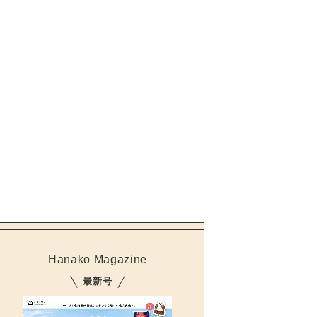
Hanako Magazine
最新号