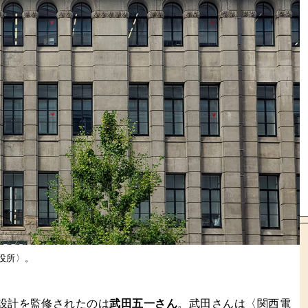
役所〉。
設計を監修されたのは
武田五一さん
。武田さんは〈関西電