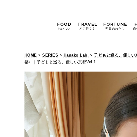
FOOD
TRAVEL
FORTUNE
おいしい
どこ行く？
明日のわたし
自
[12星座別] Weekly
Holoscope
HOME
>
SERIES
>
Hanako Lab.
>
子どもと巡る、優しい
[12星座別] Monthly
都〉｜子どもと巡る、優しい京都Vol.1
Holoscope
#手土産
#シュークリーム
#パン
女神まり愛の
タロットメッセージ
#京都
[算命学] 星読みハナコの月巡