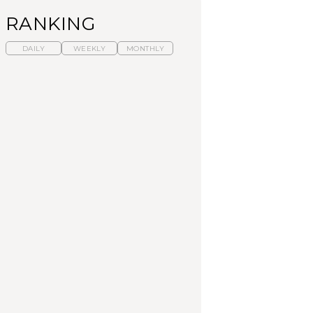
RANKING
DAILY
WEEKLY
MONTHLY
暑いから食べたくな
【東京近郊】日帰りひ
「来たぞ、トイトレ」|
る。わざわざ行きたい
とり旅スポット5選｜館
弘中綾香の「純度
ラーメン13選｜プロが
山、前橋、日光など
100%」～第141回～
選ぶベスト3、大井町の
人気店、ご当地ラーメ
TRAVEL
LEARN
FOOD
ン
No.1259『北海道 おい
No.1259『北海道 おい
【あんこ】一度は食べ
しく遊ぶ、夏のご褒美
しく遊ぶ、夏のご褒美
たい名店13選｜どら焼
旅。』
旅。』
き・おはぎほか
FOOD
いつもの食卓を格上げ
【東京近郊】日帰りひ
「来たぞ、トイトレ」|
する、夏の新定番「ホ
アーチが端から端まで続いていてかわいい。
とり旅スポット5選｜館
弘中綾香の「純度
ワイトビール」で乾
山、前橋、日光など
100%」～第141回～
杯！｜料理家・長谷川
あかりさんの気取らな