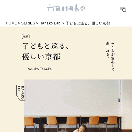
#手土産
#シュークリーム
#パン
#カフェ
#朝ごはん
#開運
HOME
>
SERIES
>
Hanako Lab.
> 子どもと巡る、優しい京都
10 CATEGORIES
FOOD
おいしい
TRAVEL
どこ行く？
FORTUNE
明日のわたし
[12星座別] Weekly Holoscope