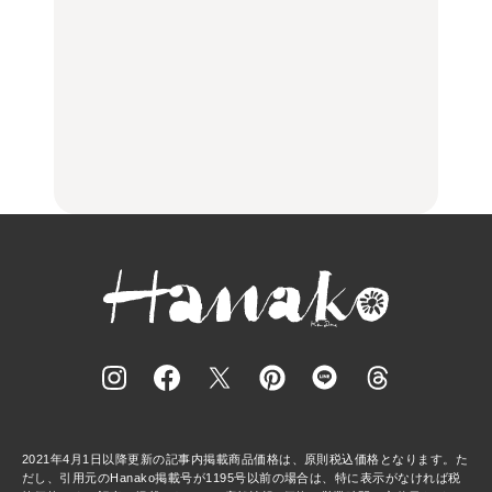
木上原、下北沢ほか
FOOD
いつもの食卓を格上げす
【2026年最新】横浜の絶
行列に並んででも食べる
る、夏の新定番「ホワイ
品ランチ29選｜横浜駅周
べし！喜多方ラーメンの
トビール」で乾杯！｜料
辺、みなとみらい、横浜
名店3選
理家・長谷川あかりさん
中華街、和食、洋食ほか
の気取らないおもてな
FOOD
FOOD | PR
FOOD
し。
2021年4月1日以降更新の記事内掲載商品価格は、原則税込価格となります。た
だし、引用元のHanako掲載号が1195号以前の場合は、特に表示がなければ税