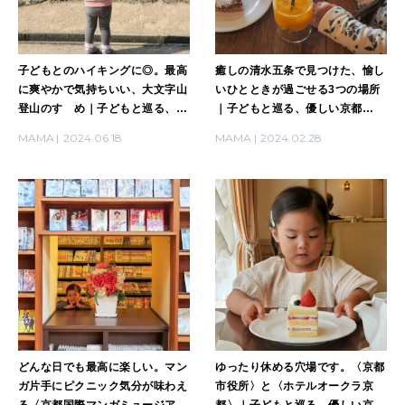
2026年4月号「未来をつくる、学びの教科書。」
子どもとのハイキングに◎。最高
癒しの清水五条で見つけた、愉し
2026年3月号「スイーツ予想図 2026」
に爽やかで気持ちいい、大文字山
いひとときが過ごせる3つの場所
登山のすゝめ｜子どもと巡る、優
｜子どもと巡る、優しい京都
2026年2月号「良運を掴む 新・開運術。」
しい京都Vol.4
Vol.3
MAMA
2024.06.18
MAMA
2024.02.28
2026年1月号「猫がいれば、幸せ」
2025年12月号「お酒の新常識。」
どんな日でも最高に楽しい。マン
ゆったり休める穴場です。〈京都
ガ片手にピクニック気分が味わえ
市役所〉と〈ホテルオークラ京
る〈京都国際マンガミュージア
都〉｜子どもと巡る、優しい京都