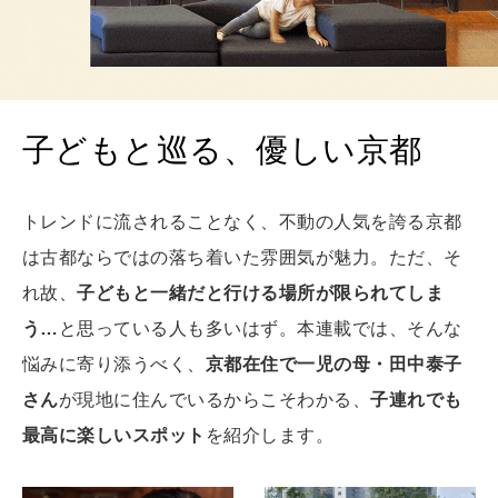
HEALTH
[12星座別] Monthly Love Holoscope
自分にやさしく
女神まり愛のタロットメッセージ
子どもと巡る、優しい京都
LEARN
算命学がわかる今月のあなた
知る、考える
トレンドに流されることなく、不動の人気を誇る京都
は古都ならではの落ち着いた雰囲気が魅力。ただ、そ
MAMA
ママもいろいろ
れ故、
子どもと一緒だと行ける場所が限られてしま
う…
と思っている人も多いはず。本連載では、そんな
悩みに寄り添うべく、
京都在住で一児の母・田中泰子
SUSTAINABLE
わたしができること
さん
が現地に住んでいるからこそわかる、
子連れでも
最高に楽しいスポット
を紹介します。
CULTURE