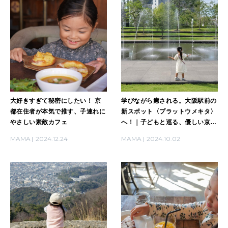
自分を耕す
WORK&MONEY
いい人生って？
MAGAZINE
大好きすぎて秘密にしたい！ 京
学びながら癒される。大阪駅前の
特集
都在住者が本気で推す、子連れに
新スポット〈プラットウメキタ〉
やさしい素敵カフェ
へ！｜子どもと巡る、優しい京都
2026年9月号「北海道 おいしく遊ぶ、夏のご褒美旅。」
【番外編】
MAMA
2024.12.24
MAMA
2024.10.02
2026年8月号『お茶の時間です。』
MAGAZINE
MOOK
2026年7月号「鎌倉 ローカルが 教えてくれた 本当の歩き方。」
2026年6月号「大銀座 トレンドが生まれる 新しい一流店へ。」
FOLLOW US!
2026年5月号「“大好き”に出会いに。韓国」