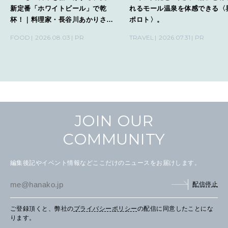
新定番「ホワイトビール」で乾
れるモール温泉を体感できる〈
杯！｜料理家・長谷川あかりさん
ポロト〉。
の気取らないおもてなし。
FOOD
2026.08.03
PR
TRAVEL
2026.07.31
PR
JOIN OUR
COMMUNITY
編集後記やイベント情報などここだけのニュースをお届けします。
配信停止
ご登録頂くと、弊社の
プライバシーポリシー
の配信に同意したことにな
ります。