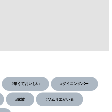
#辛くておいしい
#ダイニングバー
#家族
#ソムリエがいる