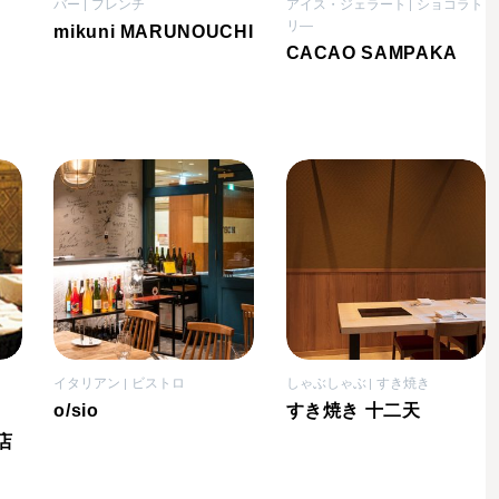
バー
フレンチ
アイス・ジェラート
ショコラト
リ―
mikuni MARUNOUCHI
CACAO SAMPAKA
イタリアン
ビストロ
しゃぶしゃぶ
すき焼き
o/sio
すき焼き 十二天
店