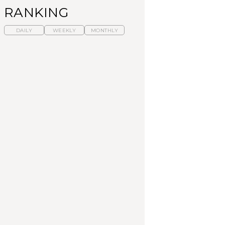
RANKING
DAILY
WEEKLY
MONTHLY
暑いから食べたくな
【東京近郊】日帰りひ
「来たぞ、トイトレ」|
る。わざわざ行きたい
とり旅スポット5選｜館
弘中綾香の「純度
ラーメン13選｜プロが
山、前橋、日光など
100%」～第141回～
選ぶベスト3、大井町の
人気店、ご当地ラーメ
TRAVEL
LEARN
FOOD
ン
【福島】わざわざ食べ
【東京近郊】日帰りひ
【あんこ】一度は食べ
に行きたいご当地グル
とり旅スポット5選｜館
たい名店13選｜どら焼
メ23選｜ラーメン、餃
山、前橋、日光など
き・おはぎほか
子、そばほか
FOOD
TRAVEL
FOOD
中目黒からひと駅の穴
No.1259『北海道 おい
「来たぞ、トイトレ」|
場。祐天寺の魅力10選
しく遊ぶ、夏のご褒美
弘中綾香の「純度
｜グルメ、ショッピン
旅。』
100%」～第141回～
グ、古着ほか
FOOD
LEARN