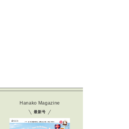
Hanako Magazine
最新号