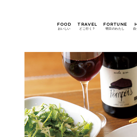
FOOD
TRAVEL
FORTUNE
おいしい
どこ行く？
明日のわたし
自
[12星座別] Weekly
Holoscope
[12星座別] Monthly
Holoscope
#手土産
#シュークリーム
#パン
女神まり愛の
タロットメッセージ
#京都
[算命学] 星読みハナコの月巡