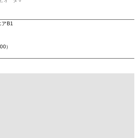
ビオ タマ
エアB1
00）