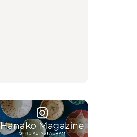
【福島】わざわざ食べ
「来たぞ、トイトレ」|
No.1259『北海道 おい
に行きたいご当地グル
弘中綾香の「純度
しく遊ぶ、夏のご褒美
メ23選｜ラーメン、餃
100%」～第141回～
旅。』
子、そばほか
LEARN
FOOD
【2026年最新】横浜の
【2026年最新】横浜の
No.1259『北海道 おい
絶品ランチ29選｜横浜
絶品ランチ29選｜横浜
しく遊ぶ、夏のご褒美
駅周辺、みなとみら
駅周辺、みなとみら
旅。』
い、横浜中華街、和
い、横浜中華街、和
食、洋食ほか
食、洋食ほか
FOOD
FOOD
Hanako Magazine
OFFICIAL INSTAGRAM