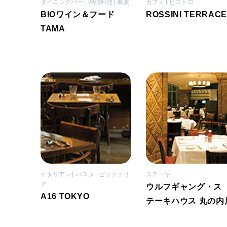
ダイニングバー
沖縄料理
蕎麦
カフェ
ビストロ
BIOワイン＆フード
ROSSINI TERRACE
TAMA
イタリアン
パスタ
ピッツェリ
ステーキ
ア
ウルフギャング・ス
A16 TOKYO
テーキハウス 丸の内