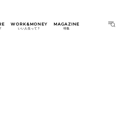
RE
WORK&MONEY
MAGAZINE
MAGAZINE
MOOK
す
いい人生って？
特集
2026年9月号「北海道 おいし
く遊ぶ、夏のご褒美旅。」
2026年8月号『お茶の時間で
す。』
日本橋
#中目黒
#吉祥寺
#横浜
2026年7月号「鎌倉 ローカル
が 教えてくれた 本当の歩き
方。」
2026年6月号「大銀座 トレン
ドが生まれる 新しい一流店
へ。」
2026年5月号「“大好き”に出
会いに。韓国」
2026年4月号「未来をつくる、