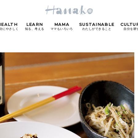
HEALTH
LEARN
MAMA
SUSTAINABLE
CULTU
分にやさしく
知る、考える
ママもいろいろ
わたしができること
自分を耕
POPULAR TAGS
#カフェ
#朝ごはん
#開運
#東京駅
#銀座
#
り
FOLLOW US!