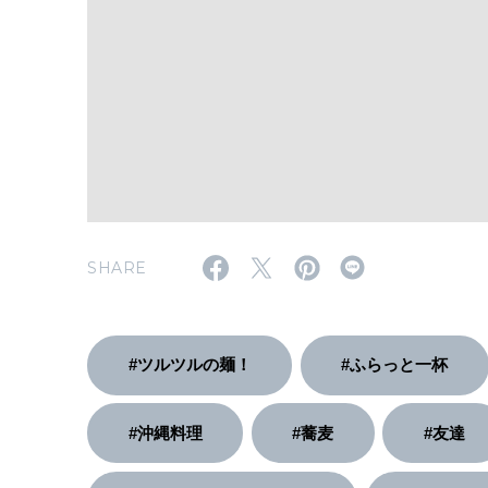
SHARE
#ツルツルの麺！
#ふらっと一杯
#沖縄料理
#蕎麦
#友達