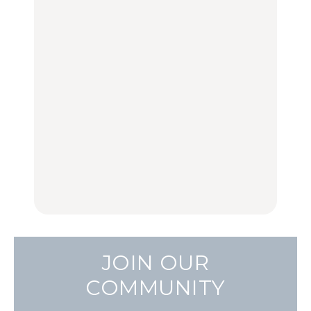
FOOD
LEARN
【福島】わざわざ食べに
「来たぞ、トイトレ」|
No.1259『北海道 おいし
行きたいご当地グルメ23
弘中綾香の「純度
く遊ぶ、夏のご褒美
選｜ラーメン、餃子、そ
100%」～第141回～
旅。』
ばほか
LEARN
FOOD
【2026年最新】横浜の絶
【2026年最新】横浜の絶
No.1259『北海道 おいし
品ランチ29選｜横浜駅周
品ランチ29選｜横浜駅周
く遊ぶ、夏のご褒美
辺、みなとみらい、横浜
辺、みなとみらい、横浜
旅。』
中華街、和食、洋食ほか
中華街、和食、洋食ほか
FOOD
FOOD
JOIN OUR
COMMUNITY