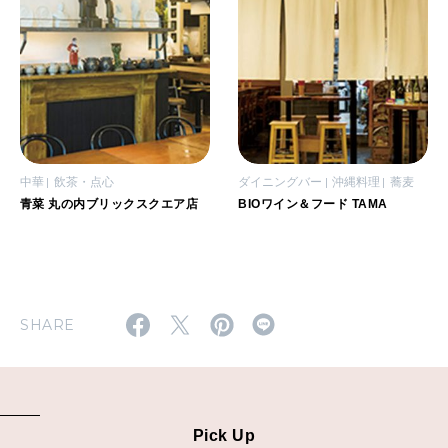
中華
飲茶・点心
ダイニングバー
沖縄料理
蕎麦
青菜 丸の内ブリックスクエア店
BIOワイン＆フード TAMA
SHARE
Pick Up