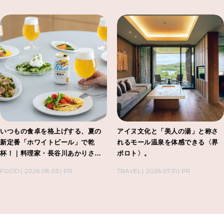
いつもの食卓を格上げする、夏の
アイヌ文化と「美人の湯」と称さ
新定番「ホワイトビール」で乾
れるモール温泉を体感できる〈界
杯！｜料理家・長谷川あかりさん
ポロト〉。
の気取らないおもてなし。
FOOD
2026.08.03
PR
TRAVEL
2026.07.31
PR