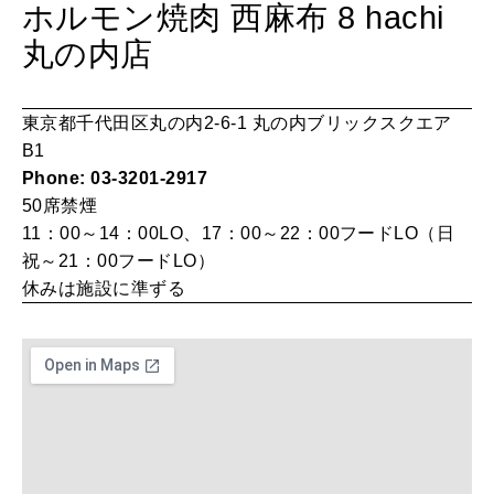
ホルモン焼肉 西麻布 8 hachi
LEARN
算命学がわかる今月のあなた
丸の内店
知る、考える
東京都千代田区丸の内2-6-1 丸の内ブリックスクエア
MAMA
B1
ママもいろいろ
Phone: 03-3201-2917
50席
禁煙
11：00～14：00LO、17：00～22：00フードLO（日
SUSTAINABLE
祝～21：00フードLO）
わたしができること
休みは施設に準ずる
CULTURE
自分を耕す
WORK&MONEY
いい人生って？