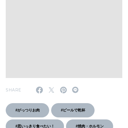
MAGAZINE
特集
2026年9月号「北海道 おいしく遊ぶ、夏のご褒美旅。」
2026年8月号『お茶の時間です。』
MAGAZINE
MOOK
2026年7月号「鎌倉 ローカルが 教えてくれた 本当の歩き方。」
2026年6月号「大銀座 トレンドが生まれる 新しい一流店へ。」
SHARE
FOLLOW US!
2026年5月号「“大好き”に出会いに。韓国」
#がっつりお肉
#ビールで乾杯
2026年4月号「未来をつくる、学びの教科書。」
2026年3月号「スイーツ予想図 2026」
#思いっきり食べたい！
#焼肉・ホルモン