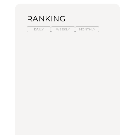
RANKING
DAILY
WEEKLY
MONTHLY
暑いから食べたくなる。
【東京近郊】日帰りひと
「来たぞ、トイトレ」|
わざわざ行きたいラーメ
り旅スポット5選｜館
弘中綾香の「純度
ン13選｜プロが選ぶベス
山、前橋、日光など
100%」～第141回～
ト3、大井町の人気店、
ご当地ラーメン
TRAVEL
LEARN
FOOD
【福島】わざわざ食べに
【東京近郊】日帰りひと
【あんこ】一度は食べた
行きたいご当地グルメ23
り旅スポット5選｜館
い名店13選｜どら焼き・
選｜ラーメン、餃子、そ
山、前橋、日光など
おはぎほか
ばほか
FOOD
TRAVEL
FOOD
中目黒からひと駅の穴
No.1259『北海道 おいし
「来たぞ、トイトレ」|
場。祐天寺の魅力10選｜
く遊ぶ、夏のご褒美
弘中綾香の「純度
グルメ、ショッピング、
旅。』
100%」～第141回～
古着ほか