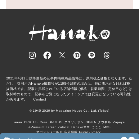
2021年4月1日以降更新の記事内掲載商品価格は、原則税込価格となります。た
だし、引用元のHanako掲載号が1195号以前の場合は、特に表示がなければ税
抜価格です。記事に掲載されている店舗情報 (価格、営業時間、定休日など) は
取材時のもので、記事をご覧になったタイミングでは変更となっている可能性
があります。 →
Contact
© 1945-2026 by Magazine House Co., Ltd. (Tokyo)
anan
BRUTUS
Casa BRUTUS
クロワッサン
GINZA
クウネル
Popeye
&Premium
Tarzan
colocal
Hanakoママ
こここ
MCS
マガジンワールド
広告掲載
Privacy Policy