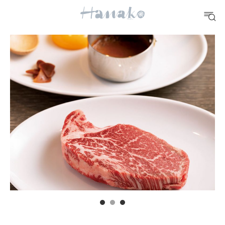
10 CATEGORIES
FOOD
おいしい
TRAVEL
どこ行く？
FORTUNE
明日のわたし
[12星座別] Weekly Holoscope
HEALTH
[12星座別] Monthly Love Holoscope
自分にやさしく
女神まり愛のタロットメッセージ