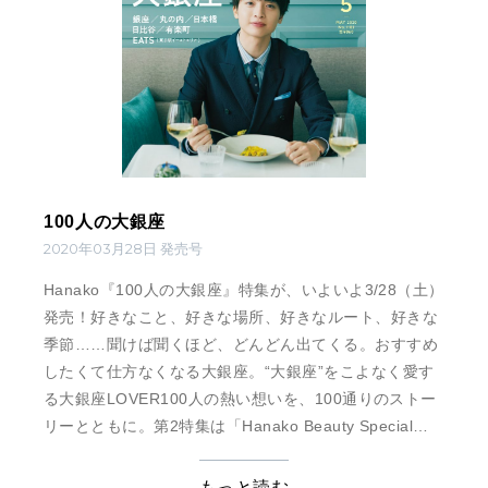
100人の大銀座
2020年03月28日 発売号
Hanako『100人の大銀座』特集が、いよいよ3/28（土）
発売！好きなこと、好きな場所、好きなルート、好きな
季節……聞けば聞くほど、どんどん出てくる。おすすめ
したくて仕方なくなる大銀座。“大銀座”をこよなく愛す
る大銀座LOVER100人の熱い想いを、100通りのストー
リーとともに。第2特集は「Hanako Beauty Special」
と「Hanako Style Special」。10年先も美しくいるため
に今こそ見直したい美容習慣＆春の銀ブラにぴったりな
もっと読む