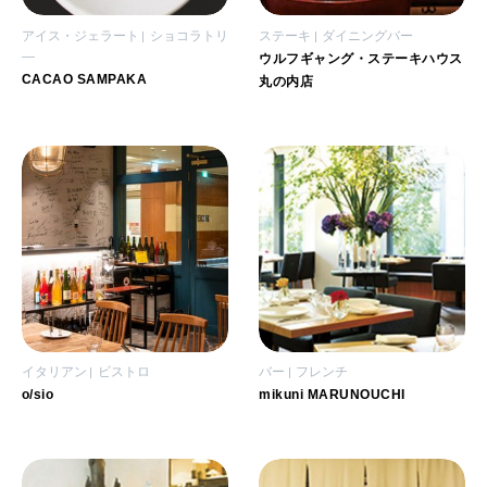
アイス・ジェラート
ショコラトリ
ステーキ
ダイニングバー
―
ウルフギャング・ステーキハウス
CACAO SAMPAKA
丸の内店
イタリアン
ビストロ
バー
フレンチ
o/sio
mikuni MARUNOUCHI