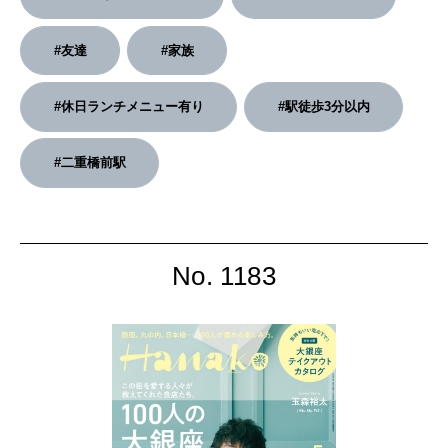
2026年2月号「良運を掴む 新・開運術。」
#友達
#家族
2026年1月号「猫がいれば、幸せ」
#休日ランチメニュー有り
#駅徒歩3分以内
2025年12月号「お酒の新常識。」
#二重橋前駅
No. 1183