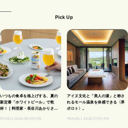
Pick Up
いつもの食卓を格上げする、夏の
アイヌ文化と「美人の湯」と称さ
新定番「ホワイトビール」で乾
れるモール温泉を体感できる〈界
杯！｜料理家・長谷川あかりさん
ポロト〉。
の気取らないおもてなし。
FOOD
2026.08.03
PR
TRAVEL
2026.07.31
PR