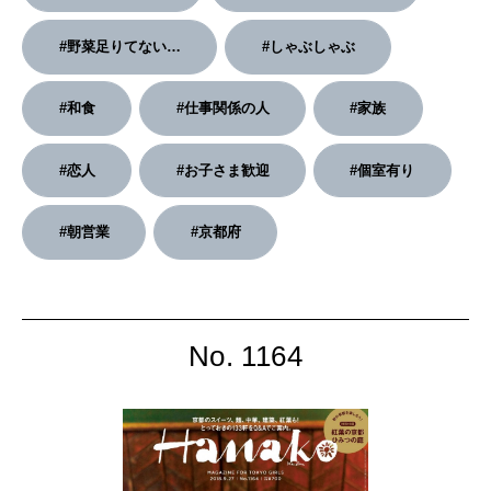
2026年4月号「未来をつくる、学びの教科書。」
#野菜足りてない…
#しゃぶしゃぶ
2026年3月号「スイーツ予想図 2026」
#和食
#仕事関係の人
#家族
2026年2月号「良運を掴む 新・開運術。」
#恋人
#お子さま歓迎
#個室有り
2026年1月号「猫がいれば、幸せ」
#朝営業
#京都府
2025年12月号「お酒の新常識。」
No. 1164