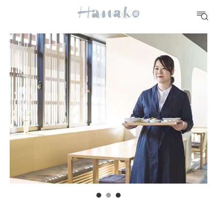
#手土産
#シュークリーム
#パン
#カフェ
#朝ごはん
#開運
10 CATEGORIES
FOOD
おいしい
TRAVEL
どこ行く？
FORTUNE
明日のわたし
[12星座別] Weekly Holoscope