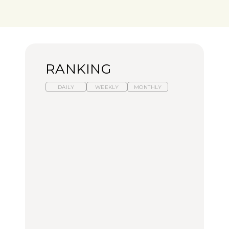
RANKING
DAILY
WEEKLY
MONTHLY
暑いから食べたくなる。
【東京近郊】日帰りひと
「来たぞ、トイトレ」|
わざわざ行きたいラーメ
り旅スポット5選｜館
弘中綾香の「純度
ン13選｜プロが選ぶベス
山、前橋、日光など
100%」～第141回～
ト3、大井町の人気店、
ご当地ラーメン
TRAVEL
LEARN
FOOD
【福島】わざわざ食べに
【東京近郊】日帰りひと
【あんこ】一度は食べた
行きたいご当地グルメ23
り旅スポット5選｜館
い名店13選｜どら焼き・
選｜ラーメン、餃子、そ
山、前橋、日光など
おはぎほか
ばほか
FOOD
TRAVEL
FOOD