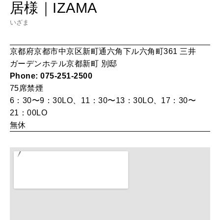
居様｜IZAMA
HEALTH
[12星座別] Monthly Love Holoscope
自分にやさしく
いざま
女神まり愛のタロットメッセージ
京都府京都市中京区新町通六角下ル六角町361 三井
LEARN
算命学がわかる今月のあなた
ガーデンホテル京都新町 別邸
知る、考える
Phone: 075-251-2500
75席
禁煙
6：30〜9：30LO、11：30〜13：30LO、17：30〜
MAMA
21：00LO
ママもいろいろ
無休
SUSTAINABLE
わたしができること
CULTURE
自分を耕す