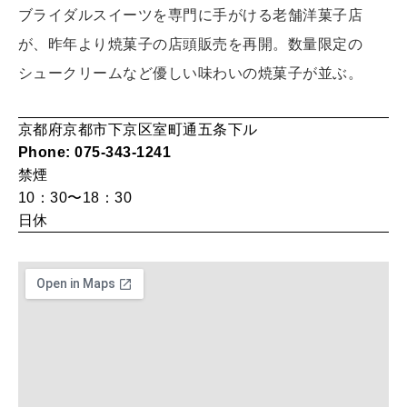
[12星座別] Monthly Love Holoscope
自分にやさしく
ブライダルスイーツを専門に手がける老舗洋菓子店
が、昨年より焼菓子の店頭販売を再開。数量限定の
女神まり愛のタロットメッセージ
シュークリームなど優しい味わいの焼菓子が並ぶ。
LEARN
算命学がわかる今月のあなた
知る、考える
京都府京都市下京区室町通五条下ル
Phone: 075-343-1241
MAMA
禁煙
ママもいろいろ
10：30〜18：30
日休
SUSTAINABLE
わたしができること
CULTURE
自分を耕す