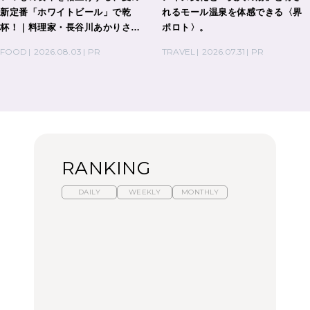
新定番「ホワイトビール」で乾
れるモール温泉を体感できる〈界
杯！｜料理家・長谷川あかりさん
ポロト〉。
の気取らないおもてなし。
FOOD
2026.08.03
PR
TRAVEL
2026.07.31
PR
RANKING
DAILY
WEEKLY
MONTHLY
【福島】わざわざ食べに
暑いから食べたくなる。
「来たぞ、トイトレ」|
行きたいご当地グルメ23
わざわざ行きたいラーメ
弘中綾香の「純度
選｜ラーメン、餃子、そ
ン13選｜プロが選ぶベス
100%」～第141回～
ばほか
ト3、大井町の人気店、
ご当地ラーメン
FOOD
LEARN
FOOD