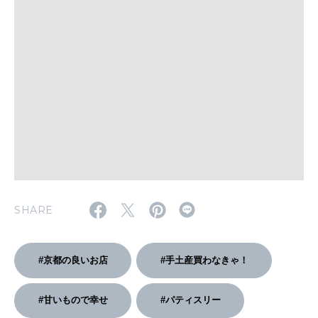
WORK&MONEY
いい人生って？
MAGAZINE
特集
2026年9月号「北海道 おいしく遊ぶ、夏のご褒美旅。」
2026年8月号『お茶の時間です。』
SHARE
MAGAZINE
MOOK
2026年7月号「鎌倉 ローカルが 教えてくれた 本当の歩き方。」
2026年6月号「大銀座 トレンドが生まれる 新しい一流店へ。」
#京都の良いお店
#手土産買わなきゃ！
FOLLOW US!
2026年5月号「“大好き”に出会いに。韓国」
#甘いもので幸せ
#パティスリー
2026年4月号「未来をつくる、学びの教科書。」