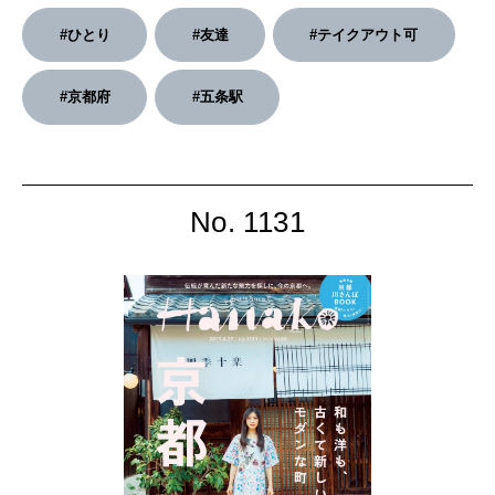
#ひとり
#友達
#テイクアウト可
2026年3月号「スイーツ予想図 2026」
#京都府
#五条駅
2026年2月号「良運を掴む 新・開運術。」
2026年1月号「猫がいれば、幸せ」
2025年12月号「お酒の新常識。」
No. 1131