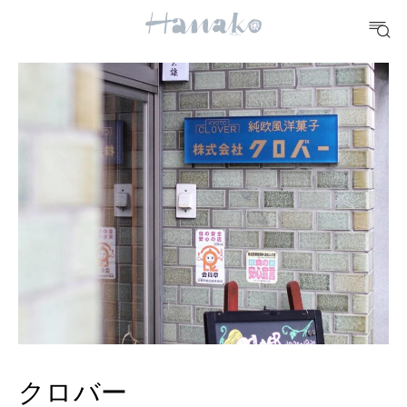
10 CATEGORIES
FOOD
おいしい
TRAVEL
どこ行く？
FORTUNE
明日のわたし
[12星座別] Weekly Holoscope
クロバー
HEALTH