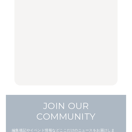
LEARN
FOOD
LEARN
住みたい街として人気エ
No.1259『北海道 おいし
No.1259『北海道 おいし
リアのおすすめスポット
く遊ぶ、夏のご褒美
く遊ぶ、夏のご褒美
｜吉祥寺、西荻窪、代々
旅。』
旅。』
木上原、下北沢ほか
FOOD
いつもの食卓を格上げす
【2026年最新】横浜の絶
行列に並んででも食べる
る、夏の新定番「ホワイ
品ランチ29選｜横浜駅周
べし！喜多方ラーメンの
トビール」で乾杯！｜料
辺、みなとみらい、横浜
名店3選
理家・長谷川あかりさん
中華街、和食、洋食ほか
の気取らないおもてな
FOOD
FOOD | PR
FOOD
し。
JOIN OUR
COMMUNITY
編集後記やイベント情報などここだけのニュースをお届けしま