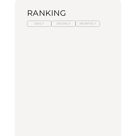
RANKING
DAILY
WEEKLY
MONTHLY
【福島】わざわざ食べに
暑いから食べたくなる。
「来たぞ、トイトレ」|
行きたいご当地グルメ23
わざわざ行きたいラーメ
弘中綾香の「純度
選｜ラーメン、餃子、そ
ン13選｜プロが選ぶベス
100%」～第141回～
ばほか
ト3、大井町の人気店、
ご当地ラーメン
FOOD
LEARN
FOOD
【東京近郊】日帰りひと
【東京近郊】日帰りひと
【あんこ】一度は食べた
り旅スポット5選｜館
り旅スポット5選｜館
い名店13選｜どら焼き・
山、前橋、日光など
山、前橋、日光など
おはぎほか
TRAVEL
TRAVEL
FOOD
【福島】わざわざ食べに
「来たぞ、トイトレ」|
「来たぞ、トイトレ」|
行きたいご当地グルメ23
弘中綾香の「純度
弘中綾香の「純度
選｜ラーメン、餃子、そ
100%」～第141回～
100%」～第141回～
ばほか