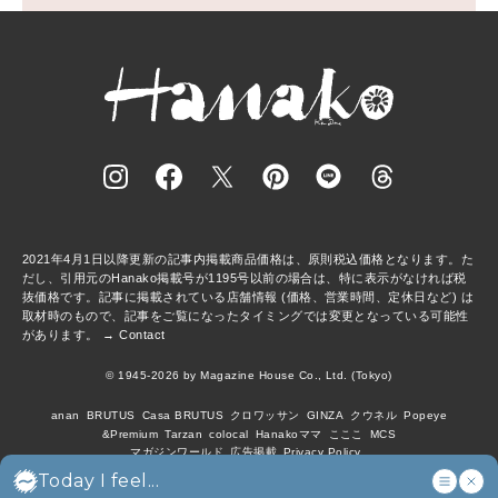
2021年4月1日以降更新の記事内掲載商品価格は、原則税込価格となります。た
だし、引用元のHanako掲載号が1195号以前の場合は、特に表示がなければ税
抜価格です。記事に掲載されている店舗情報 (価格、営業時間、定休日など) は
取材時のもので、記事をご覧になったタイミングでは変更となっている可能性
があります。 →
Contact
© 1945-2026 by Magazine House Co., Ltd. (Tokyo)
anan
BRUTUS
Casa BRUTUS
クロワッサン
GINZA
クウネル
Popeye
&Premium
Tarzan
colocal
Hanakoママ
こここ
MCS
マガジンワールド
広告掲載
Privacy Policy
Today I feel...