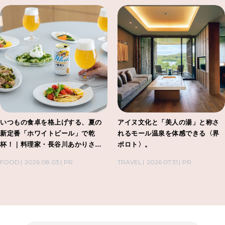
いつもの食卓を格上げする、夏の
アイヌ文化と「美人の湯」と称さ
新定番「ホワイトビール」で乾
れるモール温泉を体感できる〈界
杯！｜料理家・長谷川あかりさん
ポロト〉。
の気取らないおもてなし。
FOOD
2026.08.03
PR
TRAVEL
2026.07.31
PR