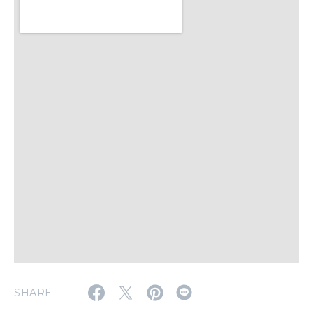
いい人生って？
MAGAZINE
特集
2026年9月号「北海道 おいしく遊ぶ、夏のご褒美旅。」
2026年8月号『お茶の時間です。』
MAGAZINE
MOOK
2026年7月号「鎌倉 ローカルが 教えてくれた 本当の歩き方。」
2026年6月号「大銀座 トレンドが生まれる 新しい一流店へ。」
FOLLOW US!
2026年5月号「“大好き”に出会いに。韓国」
2026年4月号「未来をつくる、学びの教科書。」
SHARE
2026年3月号「スイーツ予想図 2026」