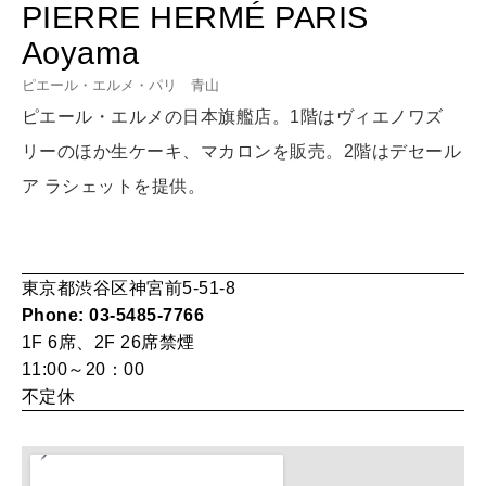
PIERRE HERMÉ PARIS
LEARN
算命学がわかる今月のあなた
Aoyama
知る、考える
ピエール・エルメ・パリ 青山
ピエール・エルメの日本旗艦店。1階はヴィエノワズ
MAMA
リーのほか生ケーキ、マカロンを販売。2階はデセール
ママもいろいろ
ア ラシェットを提供。
SUSTAINABLE
わたしができること
東京都渋谷区神宮前5-51-8
Phone: 03-5485-7766
1F 6席、2F 26席
禁煙
CULTURE
11:00～20：00
自分を耕す
不定休
WORK&MONEY