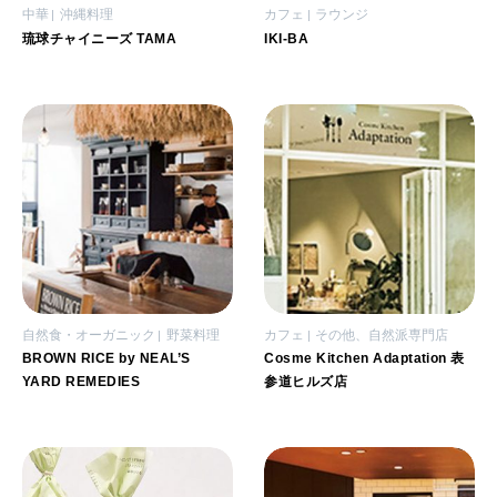
中華
沖縄料理
カフェ
ラウンジ
琉球チャイニーズ TAMA
IKI-BA
自然食・オーガニック
野菜料理
カフェ
その他、自然派専門店
BROWN RICE by NEAL’S
Cosme Kitchen Adaptation 表
YARD REMEDIES
参道ヒルズ店