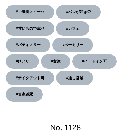
2026年2月号「良運を掴む 新・開運術。」
#ご褒美スイーツ
#パンが好き♡
2026年1月号「猫がいれば、幸せ」
#甘いもので幸せ
#カフェ
2025年12月号「お酒の新常識。」
#パティスリー
#ベーカリー
#ひとり
#友達
#イートイン可
#テイクアウト可
#通し営業
#表参道駅
No. 1128