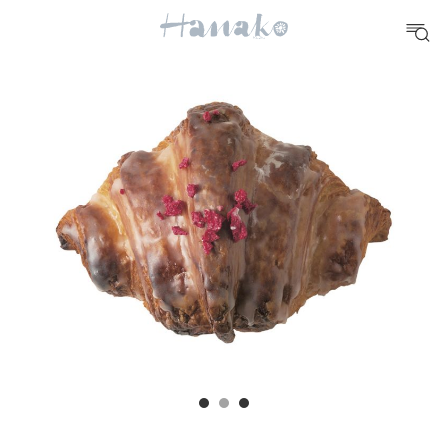
10 CATEGORIES
FOOD
おいしい
TRAVEL
どこ行く？
FORTUNE
明日のわたし
[12星座別] Weekly Holoscope
HEALTH
[12星座別] Monthly Love Holoscope
自分にやさしく
女神まり愛のタロットメッセージ