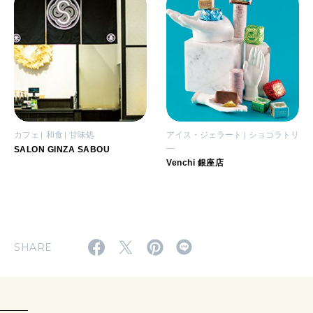
カフェ
和食
甘味処
アイス・ジェラート
ショコラトリ
―
SALON GINZA SABOU
Venchi 銀座店
SHARE