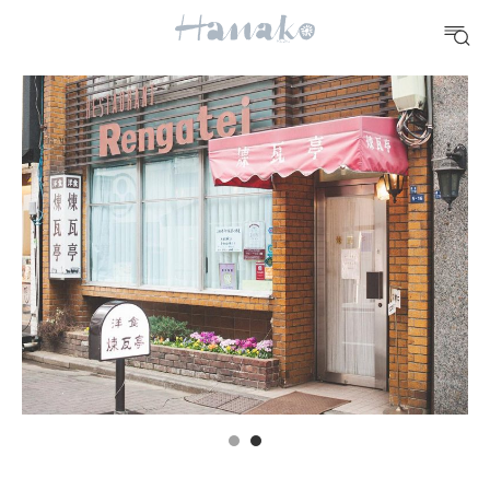
10 CATEGORIES
FOOD
おいしい
TRAVEL
どこ行く？
FORTUNE
明日のわたし
[12星座別] Weekly Holoscope
HEALTH
[12星座別] Monthly Love Holoscope
自分にやさしく
女神まり愛のタロットメッセージ