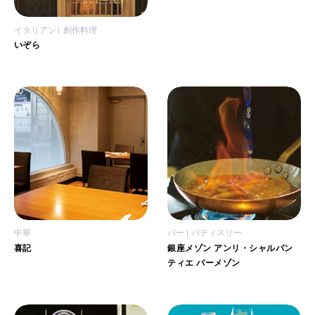
イタリアン
創作料理
いぞら
中華
バー
パティスリー
喜記
銀座メゾン アンリ・シャルパン
ティエ バーメゾン