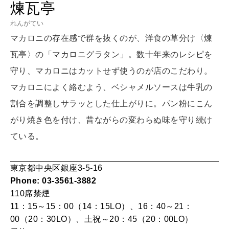
煉瓦亭
LEARN
算命学がわかる今月のあなた
れんがてい
知る、考える
マカロニの存在感で群を抜くのが、洋食の草分け〈煉
瓦亭〉の「マカロニグラタン」。数十年来のレシピを
MAMA
守り、マカロニはカットせず使うのが店のこだわり。
ママもいろいろ
マカロニによく絡むよう、ベシャメルソースは牛乳の
割合を調整しサラッとした仕上がりに。パン粉にこん
SUSTAINABLE
がり焼き色を付け、昔ながらの変わらぬ味を守り続け
わたしができること
ている。
CULTURE
東京都中央区銀座3-5-16
自分を耕す
Phone: 03-3561-3882
110席
禁煙
11：15～15：00（14：15LO）、16：40～21：
WORK&MONEY
00（20：30LO）、土祝～20：45（20：00LO）
いい人生って？