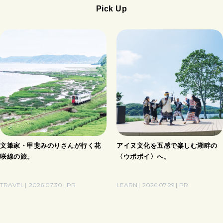
Pick Up
文筆家・甲斐みのりさんが行く花
アイヌ文化を五感で楽しむ湖畔の
咲線の旅。
〈ウポポイ〉へ。
TRAVEL
2026.07.30
PR
LEARN
2026.07.29
PR