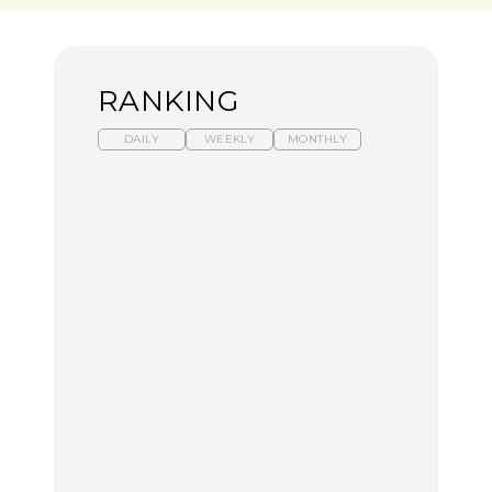
RANKING
DAILY
WEEKLY
MONTHLY
暑いから食べたくなる。
「来たぞ、トイトレ」|
「来たぞ、トイトレ」|
わざわざ行きたいラーメ
弘中綾香の「純度
弘中綾香の「純度
ン13選｜プロが選ぶベス
100%」～第141回～
100%」～第141回～
ト3、大井町の人気店、
ご当地ラーメン
LEARN
LEARN
FOOD
No.1259『北海道 おいし
No.1259『北海道 おいし
【あんこ】一度は食べた
く遊ぶ、夏のご褒美
く遊ぶ、夏のご褒美
い名店13選｜どら焼き・
旅。』
旅。』
おはぎほか
FOOD
いつもの食卓を格上げす
暑いから食べたくなる。
「来たぞ、トイトレ」|
る、夏の新定番「ホワイ
わざわざ行きたいラーメ