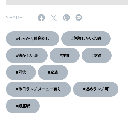
2026年2月号「良運を掴む 新・開運術。」
SHARE
2026年1月号「猫がいれば、幸せ」
#せっかく銀座だし
#体験したい老舗
2025年12月号「お酒の新常識。」
#懐かしい味
#洋食
#友達
#同僚
#家族
#休日ランチメニュー有り
#遅めランチ可
#銀座駅