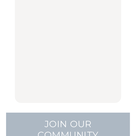
弘中綾香の「純度
トビール」で乾杯！｜料
ン13選｜プロが選ぶベス
100%」～第141回～
理家・長谷川あかりさん
ト3、大井町の人気店、
の気取らないおもてな
ご当地ラーメン
FOOD | PR
FOOD
LEARN
し。
【2026年最新】横浜の絶
【2026年最新】横浜の絶
ひとり旅で行きたい温泉
品ランチ29選｜横浜駅周
品ランチ29選｜横浜駅周
11選｜絶景の露天風呂、
辺、みなとみらい、横浜
辺、みなとみらい、横浜
歴史ある名湯、美容のプ
中華街、和食、洋食ほか
中華街、和食、洋食ほか
ロ太鼓判の湯宿、こもれ
るリトリート宿まで
FOOD
FOOD
TRAVEL
白和え×「一番搾り ホワ
夏こそキウイフルーツ
【2026年最新】横浜の絶
イトビール」が相性抜
を。新しいおいしさに出
品ランチ29選｜横浜駅周
群。料理家・長谷川あか
会う、夏の簡単食卓レシ
辺、みなとみらい、横浜
りさん考案の晩酌刺身レ
ピ
中華街、和食、洋食ほか
シピ。
FOOD | PR
FOOD | PR
FOOD
JOIN OUR
COMMUNITY