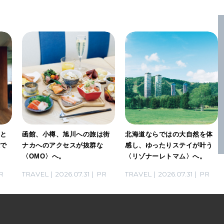
」と
函館、小樽、旭川への旅は街
北海道ならではの大自然を体
感で
ナカへのアクセスが抜群な
感し、ゆったりステイが叶う
〈OMO〉へ。
〈リゾナーレトマム〉へ。
R
TRAVEL
2026.07.31
PR
TRAVEL
2026.07.31
PR