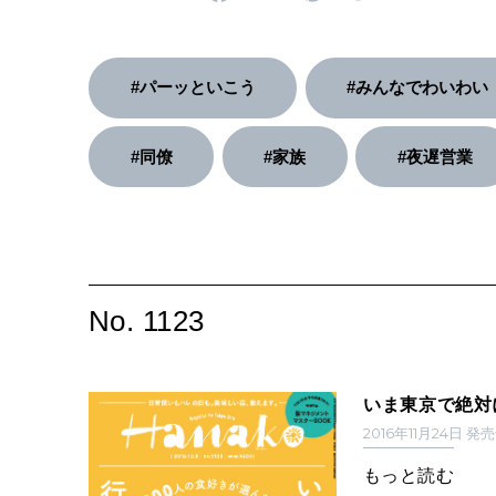
#パーッといこう
#みんなでわいわい
#同僚
#家族
#夜遅営業
No. 1123
いま東京で絶対
2016年11月24日 発
もっと読む