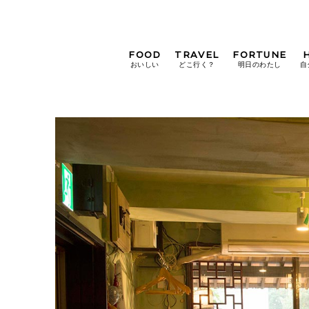
FOOD
TRAVEL
FORTUNE
おいしい
どこ行く？
明日のわたし
自
[12星座別] Weekly
Holoscope
[12星座別] Monthly
Holoscope
#手土産
#シュークリーム
#パン
女神まり愛の
タロットメッセージ
#京都
[算命学] 星読みハナコの月巡