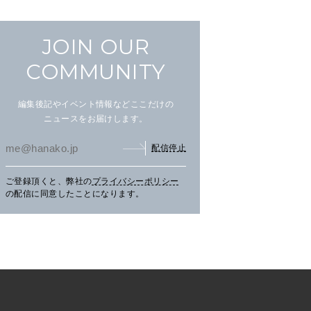
JOIN OUR
COMMUNITY
編集後記やイベント情報などここだけの
ニュースをお届けします。
配信停止
ご登録頂くと、弊社の
プライバシーポリシー
まだ見ぬ夏景色に会いにニセ
文筆家・甲斐みのりさんが行
アイ
の配信に同意したことになります。
コへ。
く花咲線の旅。
畔の
TRAVEL
2026.07.30
PR
TRAVEL
2026.07.30
PR
LE