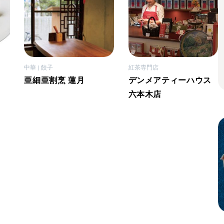
中華
餃子
紅茶専門店
亜細亜割烹 蓮月
デンメアティーハウス
六本木店