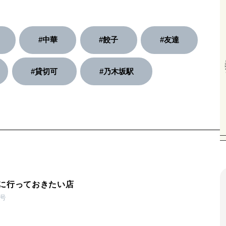
#中華
#餃子
#友達
#貸切可
#乃木坂駅
に行っておきたい店
売号