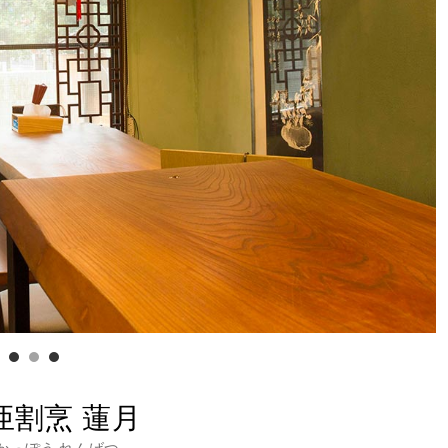
亜割烹 蓮月