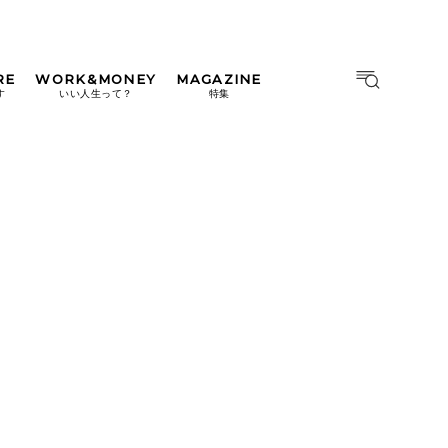
RE
WORK&MONEY
MAGAZINE
MAGAZINE
MOOK
す
いい人生って？
特集
2026年9月号「北海道 おいし
く遊ぶ、夏のご褒美旅。」
2026年8月号『お茶の時間で
す。』
日本橋
#中目黒
#吉祥寺
#横浜
2026年7月号「鎌倉 ローカル
が 教えてくれた 本当の歩き
方。」
2026年6月号「大銀座 トレン
ドが生まれる 新しい一流店
へ。」
2026年5月号「“大好き”に出
会いに。韓国」
2026年4月号「未来をつくる、