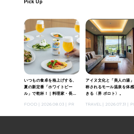
Pick Up
ホワイト
いつもの食卓を格上げする、
アイヌ文化と「美人の湯
。料理
夏の新定番「ホワイトビー
称されるモール温泉を体
ん考案の
ル」で乾杯！｜料理家・長谷
きる〈界 ポロト〉。
川あかりさんの気取らないお
03
PR
FOOD
2026.08.03
PR
TRAVEL
2026.07.31
P
もてなし。