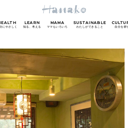
HEALTH
LEARN
MAMA
SUSTAINABLE
CULTU
分にやさしく
知る、考える
ママもいろいろ
わたしができること
自分を耕
POPULAR TAGS
#カフェ
#朝ごはん
#開運
#東京駅
#銀座
#
り
FOLLOW US!