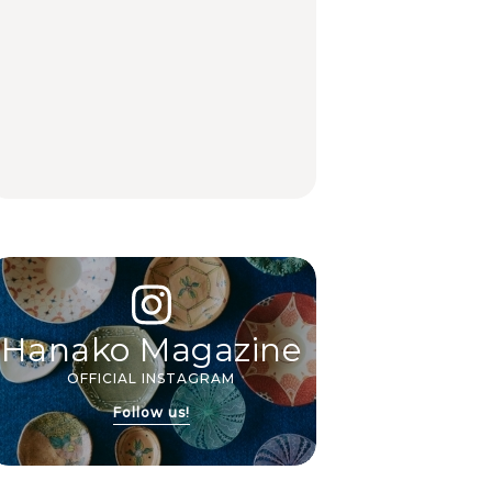
食、洋食ほか
LEARN
FOOD
中目黒からひと駅の穴
いつもの食卓を格上げ
【2026年最新】横浜の
場。祐天寺の魅力10選
する、夏の新定番「ホ
絶品ランチ29選｜横浜
｜グルメ、ショッピン
ワイトビール」で乾
駅周辺、みなとみら
グ、古着ほか
杯！｜料理家・長谷川
い、横浜中華街、和
あかりさんの気取らな
食、洋食ほか
FOOD
FOOD | PR
FOOD
いおもてなし。
Hanako Magazine
OFFICIAL INSTAGRAM
Follow us!