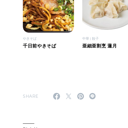
やきそば
中華
餃子
千日前やきそば
亜細亜割烹 蓮月
SHARE