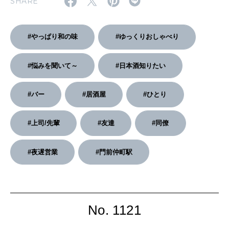
SHARE
2026年2月号「良運を掴む 新・開運術。」
#やっぱり和の味
#ゆっくりおしゃべり
2026年1月号「猫がいれば、幸せ」
#悩みを聞いて～
#日本酒知りたい
2025年12月号「お酒の新常識。」
#バー
#居酒屋
#ひとり
#上司/先輩
#友達
#同僚
#夜遅営業
#門前仲町駅
No. 1121