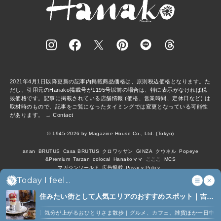
2021年4月1日以降更新の記事内掲載商品価格は、原則税込価格となります。た
だし、引用元のHanako掲載号が1195号以前の場合は、特に表示がなければ税
抜価格です。記事に掲載されている店舗情報 (価格、営業時間、定休日など) は
取材時のもので、記事をご覧になったタイミングでは変更となっている可能性
があります。 →
Contact
© 1945-2026 by Magazine House Co., Ltd. (Tokyo)
anan
BRUTUS
Casa BRUTUS
クロワッサン
GINZA
クウネル
Popeye
&Premium
Tarzan
colocal
Hanakoママ
こここ
MCS
マガジンワールド
広告掲載
Privacy Policy
Today I feel...
住みたい街として人気エリアのおすすめスポット｜吉祥
寺、西荻窪、代々木上原、下北沢ほか (6)
【吉祥寺】気分が上がるおひとりさま散歩｜グルメ、カフェ、雑貨ほか一日中楽しめ