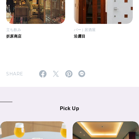
立ち飲み
バー
居酒屋
折原商店
沿露目
SHARE
Pick Up