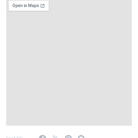
いい人生って？
MAGAZINE
特集
2026年9月号「北海道 おいしく遊ぶ、夏のご褒美旅。」
2026年8月号『お茶の時間です。』
MAGAZINE
MOOK
2026年7月号「鎌倉 ローカルが 教えてくれた 本当の歩き方。」
2026年6月号「大銀座 トレンドが生まれる 新しい一流店へ。」
FOLLOW US!
2026年5月号「“大好き”に出会いに。韓国」
2026年4月号「未来をつくる、学びの教科書。」
2026年3月号「スイーツ予想図 2026」