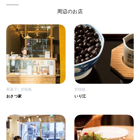
周辺のお店
和菓子
甘味処
甘味処
おさつ家
いり江