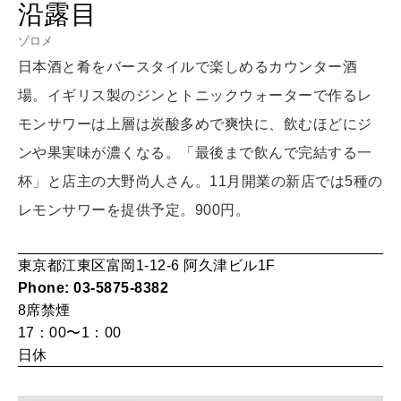
沿露目
LEARN
算命学がわかる今月のあなた
ゾロメ
知る、考える
日本酒と肴をバースタイルで楽しめるカウンター酒
場。イギリス製のジンとトニックウォーターで作るレ
MAMA
モンサワーは上層は炭酸多めで爽快に、飲むほどにジ
ママもいろいろ
ンや果実味が濃くなる。「最後まで飲んで完結する一
杯」と店主の大野尚人さん。11月開業の新店では5種の
SUSTAINABLE
レモンサワーを提供予定。900円。
わたしができること
東京都江東区富岡1-12-6 阿久津ビル1F
Phone: 03-5875-8382
CULTURE
8席
禁煙
自分を耕す
17：00〜1：00
日休
WORK&MONEY