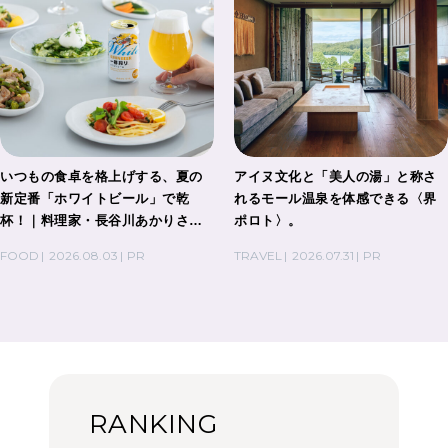
いつもの食卓を格上げする、夏の
アイヌ文化と「美人の湯」と称さ
新定番「ホワイトビール」で乾
れるモール温泉を体感できる〈界
杯！｜料理家・長谷川あかりさん
ポロト〉。
の気取らないおもてなし。
FOOD
2026.08.03
PR
TRAVEL
2026.07.31
PR
RANKING