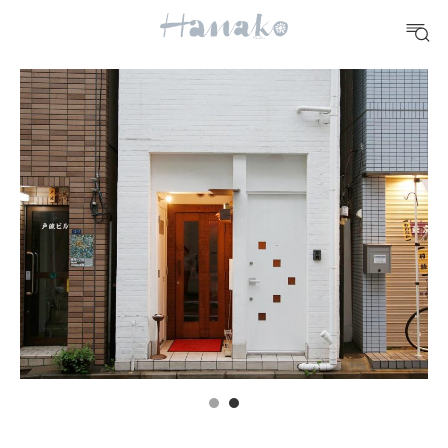
10 CATEGORIES
FOOD
おいしい
TRAVEL
どこ行く？
FORTUNE
明日のわたし
[12星座別] Weekly Holoscope
HEALTH
[12星座別] Monthly Love Holoscope
自分にやさしく
女神まり愛のタロットメッセージ