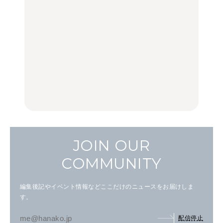
弘中綾香の「純度
く遊ぶ、夏のご褒美
選｜ラーメン、餃子、そ
100%」～第141回～
旅。』
ばほか
LEARN
FOOD
【2026年最新】横浜の絶
【2026年最新】横浜の絶
No.1259『北海道 おいし
品ランチ29選｜横浜駅周
品ランチ29選｜横浜駅周
く遊ぶ、夏のご褒美
辺、みなとみらい、横浜
辺、みなとみらい、横浜
旅。』
中華街、和食、洋食ほか
中華街、和食、洋食ほか
FOOD
FOOD
JOIN OUR
COMMUNITY
編集後記やイベント情報などここだけのニュースをお届けしま
す。
配信停止