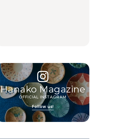
いつもの食卓を格上げ
【2026年最新】横浜の
行列に並んででも食べ
する、夏の新定番「ホ
絶品ランチ29選｜横浜
るべし！喜多方ラーメ
ワイトビール」で乾
駅周辺、みなとみら
ンの名店3選
杯！｜料理家・長谷川
い、横浜中華街、和
あかりさんの気取らな
食、洋食ほか
FOOD
FOOD | PR
FOOD
いおもてなし。
Hanako Magazine
OFFICIAL INSTAGRAM
Follow us!