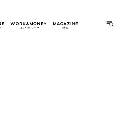
RE
WORK&MONEY
MAGAZINE
MAGAZINE
MOOK
す
いい人生って？
特集
2026年9月号「北海道 おいし
く遊ぶ、夏のご褒美旅。」
2026年8月号『お茶の時間で
す。』
日本橋
#中目黒
#吉祥寺
#横浜
2026年7月号「鎌倉 ローカル
が 教えてくれた 本当の歩き
方。」
2026年6月号「大銀座 トレン
ドが生まれる 新しい一流店
へ。」
2026年5月号「“大好き”に出
会いに。韓国」
2026年4月号「未来をつくる、