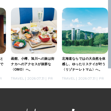
」と
函館、小樽、旭川への旅は街
北海道ならではの大自然を体
感で
ナカへのアクセスが抜群な
感し、ゆったりステイが叶う
〈OMO〉へ。
〈リゾナーレトマム〉へ。
R
TRAVEL
2026.07.31
PR
TRAVEL
2026.07.31
PR