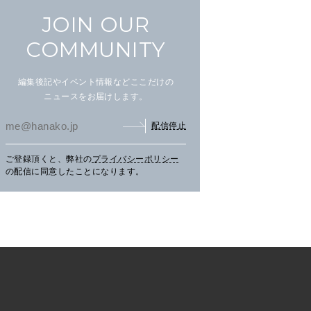
JOIN OUR
COMMUNITY
編集後記やイベント情報などここだけの
ニュースをお届けします。
配信停止
ご登録頂くと、弊社の
プライバシーポリシー
まだ見ぬ夏景色に会いにニセ
文筆家・甲斐みのりさんが行
アイ
の配信に同意したことになります。
コへ。
く花咲線の旅。
畔の
TRAVEL
2026.07.30
PR
TRAVEL
2026.07.30
PR
LE