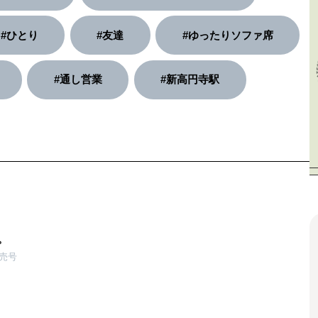
#ひとり
#友達
#ゆったりソファ席
#通し営業
#新高円寺駅
。
発売号