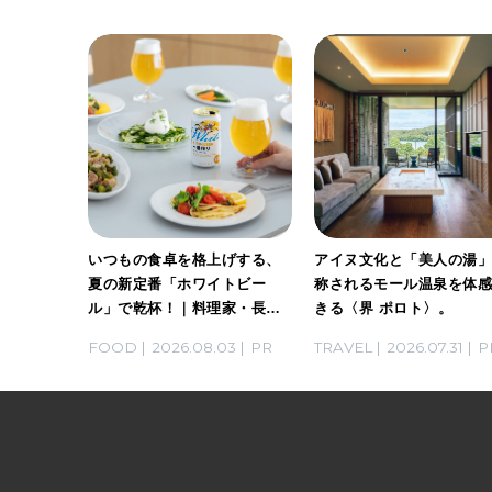
ホワイト
いつもの食卓を格上げする、
アイヌ文化と「美人の湯
。料理
夏の新定番「ホワイトビー
称されるモール温泉を体
ん考案の
ル」で乾杯！｜料理家・長谷
きる〈界 ポロト〉。
川あかりさんの気取らないお
03
PR
FOOD
2026.08.03
PR
TRAVEL
2026.07.31
P
もてなし。