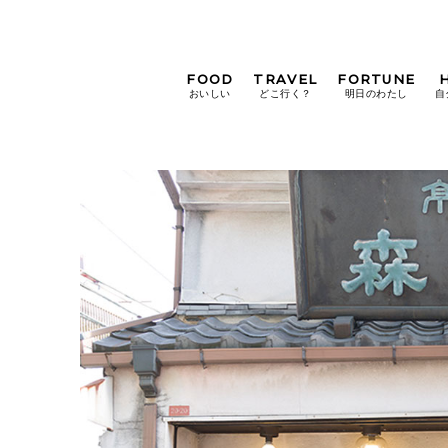
FOOD
TRAVEL
FORTUNE
おいしい
どこ行く？
明日のわたし
自
[12星座別] Weekly
Holoscope
[12星座別] Monthly
Holoscope
#手土産
#シュークリーム
#パン
女神まり愛の
タロットメッセージ
#京都
[算命学] 星読みハナコの月巡