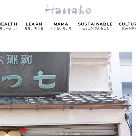
HEALTH
LEARN
MAMA
SUSTAINABLE
CULTU
分にやさしく
知る、考える
ママもいろいろ
わたしができること
自分を耕
POPULAR TAGS
#カフェ
#朝ごはん
#開運
#東京駅
#銀座
#
り
FOLLOW US!