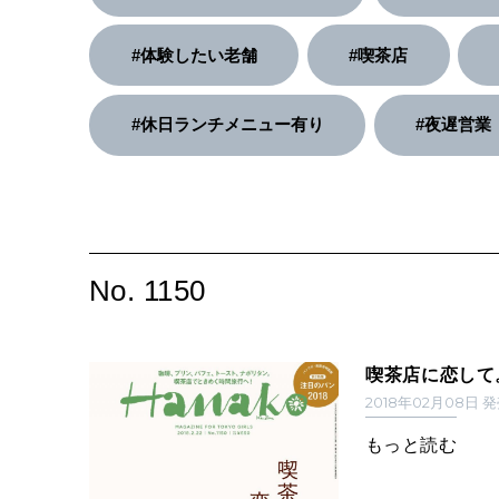
#体験したい老舗
#喫茶店
#休日ランチメニュー有り
#夜遅営業
No. 1150
喫茶店に恋して
2018年02月08日 
もっと読む