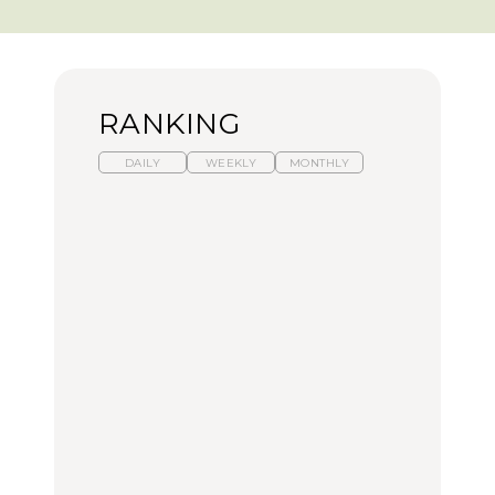
RANKING
DAILY
WEEKLY
MONTHLY
暑いから食べたくなる。
【東京近郊】日帰りひと
「来たぞ、トイトレ」|
わざわざ行きたいラーメ
り旅スポット5選｜館
弘中綾香の「純度
ン13選｜プロが選ぶベス
山、前橋、日光など
100%」～第141回～
ト3、大井町の人気店、
ご当地ラーメン
TRAVEL
LEARN
FOOD
No.1259『北海道 おいし
No.1259『北海道 おいし
【あんこ】一度は食べた
く遊ぶ、夏のご褒美
く遊ぶ、夏のご褒美
い名店13選｜どら焼き・
旅。』
旅。』
おはぎほか
FOOD
いつもの食卓を格上げす