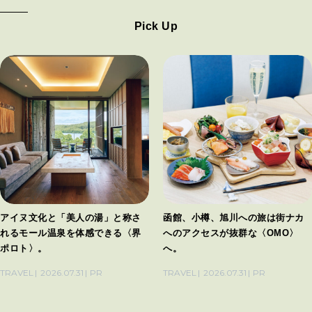
Pick Up
アイヌ文化と「美人の湯」と称さ
函館、小樽、旭川への旅は街ナカ
れるモール温泉を体感できる〈界
へのアクセスが抜群な〈OMO〉
ポロト〉。
へ。
TRAVEL
2026.07.31
PR
TRAVEL
2026.07.31
PR