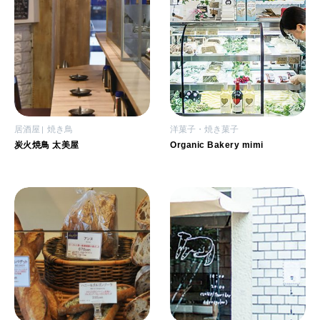
居酒屋
焼き鳥
洋菓子・焼き菓子
炭火焼鳥 太美屋
Organic Bakery mimi