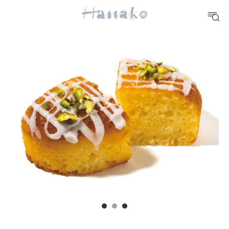
10 CATEGORIES
FOOD
おいしい
TRAVEL
どこ行く？
FORTUNE
明日のわたし
[12星座別] Weekly Holoscope
HEALTH
[12星座別] Monthly Love Holoscope
自分にやさしく