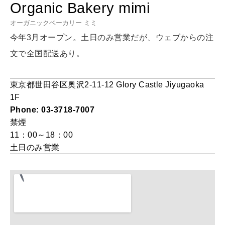
Organic Bakery mimi
女神まり愛のタロットメッセージ
オーガニックベーカリー ミミ
LEARN
算命学がわかる今月のあなた
知る、考える
今年3月オープン。土日のみ営業だが、ウェブからの注
文で全国配送あり。
MAMA
東京都世田谷区奥沢2-11-12 Glory Castle Jiyugaoka
ママもいろいろ
1F
Phone: 03-3718-7007
禁煙
SUSTAINABLE
11：00～18：00
わたしができること
土日のみ営業
CULTURE
自分を耕す