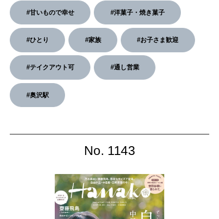
2026年3月号「スイーツ予想図 2026」
#甘いもので幸せ
#洋菓子・焼き菓子
2026年2月号「良運を掴む 新・開運術。」
#ひとり
#家族
#お子さま歓迎
2026年1月号「猫がいれば、幸せ」
#テイクアウト可
#通し営業
2025年12月号「お酒の新常識。」
#奥沢駅
No. 1143