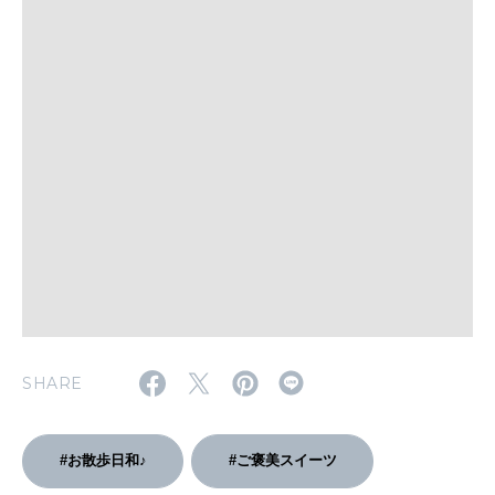
WORK&MONEY
いい人生って？
MAGAZINE
特集
2026年9月号「北海道 おいしく遊ぶ、夏のご褒美旅。」
2026年8月号『お茶の時間です。』
MAGAZINE
MOOK
2026年7月号「鎌倉 ローカルが 教えてくれた 本当の歩き方。」
2026年6月号「大銀座 トレンドが生まれる 新しい一流店へ。」
SHARE
FOLLOW US!
2026年5月号「“大好き”に出会いに。韓国」
2026年4月号「未来をつくる、学びの教科書。」
#お散歩日和♪
#ご褒美スイーツ