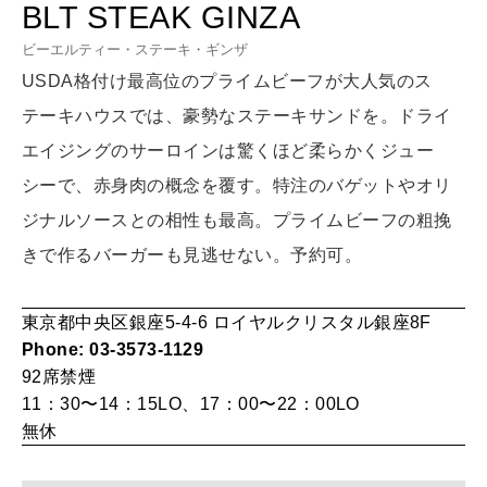
BLT STEAK GINZA
LEARN
算命学がわかる今月のあなた
ビーエルティー・ステーキ・ギンザ
知る、考える
USDA格付け最高位のプライムビーフが大人気のス
テーキハウスでは、豪勢なステーキサンドを。ドライ
MAMA
エイジングのサーロインは驚くほど柔らかくジュー
ママもいろいろ
シーで、赤身肉の概念を覆す。特注のバゲットやオリ
ジナルソースとの相性も最高。プライムビーフの粗挽
SUSTAINABLE
きで作るバーガーも見逃せない。予約可。
わたしができること
東京都中央区銀座5-4-6 ロイヤルクリスタル銀座8F
Phone: 03-3573-1129
CULTURE
92席
禁煙
自分を耕す
11：30〜14：15LO、17：00〜22：00LO
無休
WORK&MONEY
いい人生って？