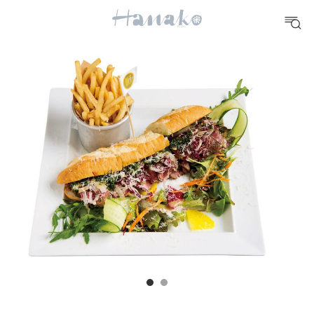
10 CATEGORIES
FOOD
おいしい
TRAVEL
どこ行く？
FORTUNE
明日のわたし
[12星座別] Weekly Holoscope
HEALTH
[12星座別] Monthly Love Holoscope
自分にやさしく
女神まり愛のタロットメッセージ