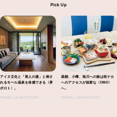
Pick Up
アイヌ文化と「美人の湯」と称さ
函館、小樽、旭川への旅は街ナカ
れるモール温泉を体感できる〈界
へのアクセスが抜群な〈OMO〉
ポロト〉。
へ。
TRAVEL
2026.07.31
PR
TRAVEL
2026.07.31
PR