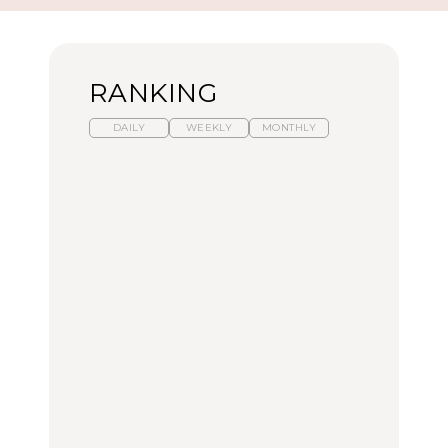
RANKING
DAILY
WEEKLY
MONTHLY
暑いから食べたくなる。
「来たぞ、トイトレ」|
「来たぞ、トイトレ」|
わざわざ行きたいラーメ
弘中綾香の「純度
弘中綾香の「純度
ン13選｜プロが選ぶベス
100%」～第141回～
100%」～第141回～
ト3、大井町の人気店、
ご当地ラーメン
LEARN
LEARN
FOOD
No.1259『北海道 おいし
No.1259『北海道 おいし
【あんこ】一度は食べた
く遊ぶ、夏のご褒美
く遊ぶ、夏のご褒美
い名店13選｜どら焼き・
旅。』
旅。』
おはぎほか
FOOD
いつもの食卓を格上げす
暑いから食べたくなる。
「来たぞ、トイトレ」|
る、夏の新定番「ホワイ
わざわざ行きたいラーメ