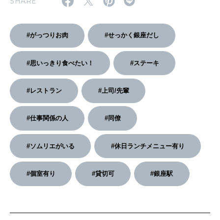
SHARE
2026年2月号「良運を掴む 新・開運術。」
#がっつりお肉
#せっかく銀座だし
2026年1月号「猫がいれば、幸せ」
#思いっきり食べたい！
#ステーキ
2025年12月号「お酒の新常識。」
#レストラン
#上司/先輩
#仕事関係の人
#同僚
#ソムリエがいる
#休日ランチメニュー有り
#個室有り
#貸切可
#銀座駅