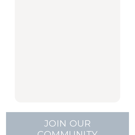
弘中綾香の「純度
トビール」で乾杯！｜料
ン13選｜プロが選ぶベス
100%」～第141回～
理家・長谷川あかりさん
ト3、大井町の人気店、
の気取らないおもてな
ご当地ラーメン
FOOD | PR
FOOD
LEARN
し。
【2026年最新】横浜の絶
【2026年最新】横浜の絶
ひとり旅で行きたい温泉
品ランチ29選｜横浜駅周
品ランチ29選｜横浜駅周
11選｜絶景の露天風呂、
辺、みなとみらい、横浜
辺、みなとみらい、横浜
歴史ある名湯、美容のプ
中華街、和食、洋食ほか
中華街、和食、洋食ほか
ロ太鼓判の湯宿、こもれ
るリトリート宿まで
FOOD
FOOD
TRAVEL
白和え×「一番搾り ホワ
夏こそキウイフルーツ
【2026年最新】横浜の絶
イトビール」が相性抜
を。新しいおいしさに出
品ランチ29選｜横浜駅周
群。料理家・長谷川あか
会う、夏の簡単食卓レシ
辺、みなとみらい、横浜
りさん考案の晩酌刺身レ
ピ
中華街、和食、洋食ほか
シピ。
FOOD | PR
FOOD | PR
FOOD
JOIN OUR
COMMUNITY