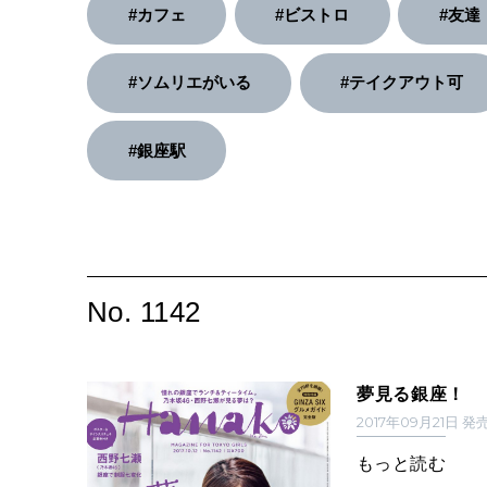
#カフェ
#ビストロ
#友達
#ソムリエがいる
#テイクアウト可
#銀座駅
No. 1142
夢見る銀座！
2017年09月21日 発
もっと読む