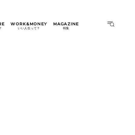
RE
WORK&MONEY
MAGAZINE
MAGAZINE
MOOK
す
いい人生って？
特集
2026年9月号「北海道 おいし
く遊ぶ、夏のご褒美旅。」
2026年8月号『お茶の時間で
す。』
日本橋
#中目黒
#吉祥寺
#横浜
2026年7月号「鎌倉 ローカル
が 教えてくれた 本当の歩き
方。」
2026年6月号「大銀座 トレン
ドが生まれる 新しい一流店
へ。」
2026年5月号「“大好き”に出
会いに。韓国」
2026年4月号「未来をつくる、