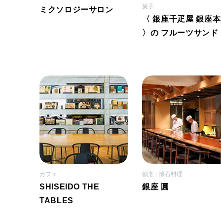
菓子
ミクソロジーサロン
〈 銀座千疋屋 銀座
〉の フルーツサンド
カフェ
割烹
懐石料理
SHISEIDO THE
銀座 圓
TABLES