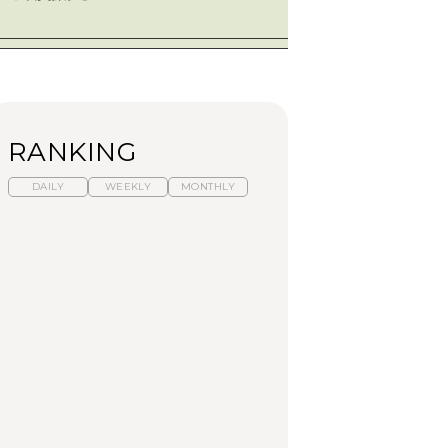
RANKING
DAILY
WEEKLY
MONTHLY
【福島】わざわざ食べ
暑いから食べたくな
「来たぞ、トイトレ」|
に行きたいご当地グル
る。わざわざ行きたい
弘中綾香の「純度
メ23選｜ラーメン、餃
ラーメン13選｜プロが
100%」～第141回～
子、そばほか
選ぶベスト3、大井町の
人気店、ご当地ラーメ
FOOD
LEARN
FOOD
ン
【東京近郊】日帰りひ
【東京近郊】日帰りひ
【あんこ】一度は食べ
とり旅スポット5選｜館
とり旅スポット5選｜館
たい名店13選｜どら焼
山、前橋、日光など
山、前橋、日光など
き・おはぎほか