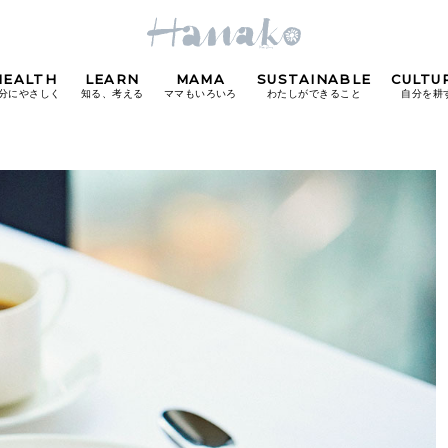
HEALTH
LEARN
MAMA
SUSTAINABLE
CULTU
分にやさしく
知る、考える
ママもいろいろ
わたしができること
自分を耕
POPULAR TAGS
#カフェ
#朝ごはん
#開運
#東京駅
#銀座
#
り
FOLLOW US!