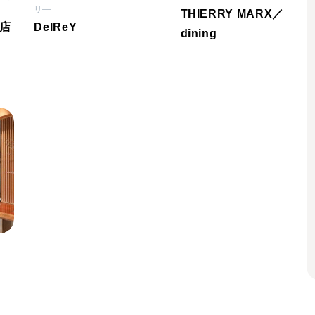
リ―
THIERRY MARX／
本店
DelReY
dining