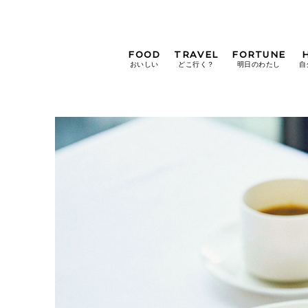
FOOD
TRAVEL
FORTUNE
おいしい
どこ行く？
明日のわたし
自
[12星座別] Weekly
Holoscope
[12星座別] Monthly
Holoscope
#手土産
#シュークリーム
#パン
女神まり愛の
タロットメッセージ
#京都
[算命学] 星読みハナコの月巡