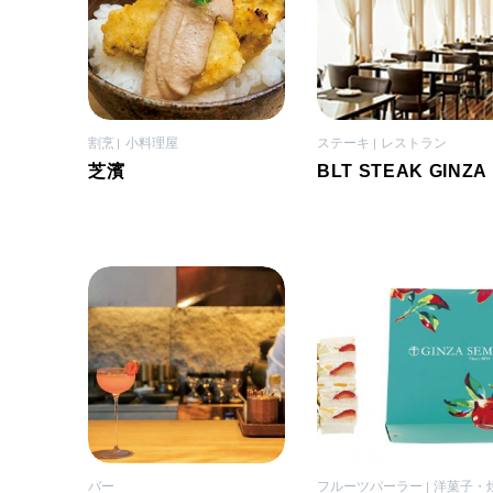
割烹
小料理屋
ステーキ
レストラン
芝濱
BLT STEAK GINZA
バー
フルーツパーラー
洋菓子・