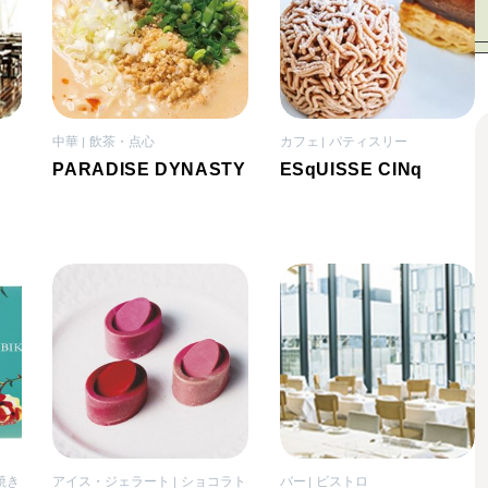
中華
飲茶・点心
カフェ
パティスリー
PARADISE DYNASTY
ESqUISSE CINq
焼き
アイス・ジェラート
ショコラト
バー
ビストロ