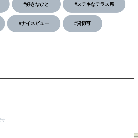
#好きなひと
#ステキなテラス席
#ナイスビュー
#貸切可
売号