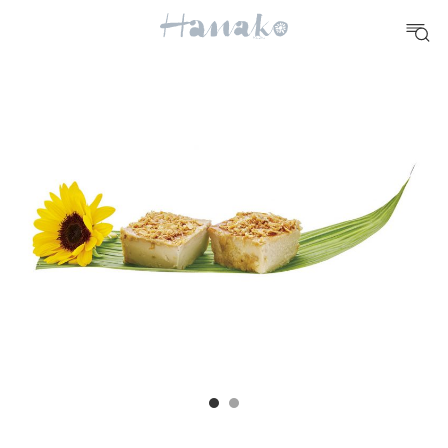
10 CATEGORIES
FOOD
おいしい
TRAVEL
どこ行く？
FORTUNE
明日のわたし
[12星座別] Weekly Holoscope
HEALTH
[12星座別] Monthly Love Holoscope
自分にやさしく