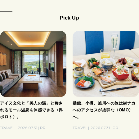
Pick Up
アイヌ文化と「美人の湯」と称さ
函館、小樽、旭川への旅は街ナカ
れるモール温泉を体感できる〈界
へのアクセスが抜群な〈OMO〉
ポロト〉。
へ。
TRAVEL
2026.07.31
PR
TRAVEL
2026.07.31
PR