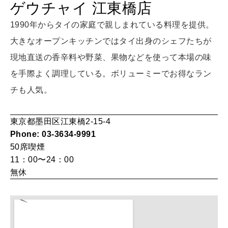
ゲウチャイ 江東橋店
女神まり愛のタロットメッセージ
LEARN
1990年からタイの家庭で親しまれている料理を提供。
算命学がわかる今月のあなた
知る、考える
大きなオープンキッチンではタイ出身のシェフたちが
現地直送の香辛料や野菜、果物などを使って本場の味
を手際よく調理している。ボリューミーでお得なラン
MAMA
ママもいろいろ
チも人気。
東京都墨田区江東橋2-15-4
SUSTAINABLE
Phone: 03-3634-9991
わたしができること
50席
喫煙
11：00〜24：00
無休
CULTURE
自分を耕す