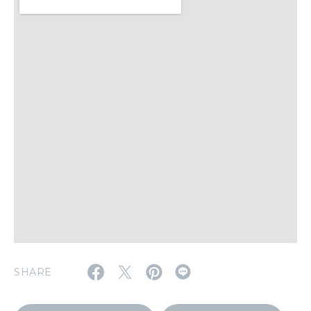
WORK&MONEY
いい人生って？
MAGAZINE
特集
2026年9月号「北海道 おいしく遊ぶ、夏のご褒美旅。」
2026年8月号『お茶の時間です。』
MAGAZINE
MOOK
2026年7月号「鎌倉 ローカルが 教えてくれた 本当の歩き方。」
2026年6月号「大銀座 トレンドが生まれる 新しい一流店へ。」
FOLLOW US!
2026年5月号「“大好き”に出会いに。韓国」
SHARE
2026年4月号「未来をつくる、学びの教科書。」