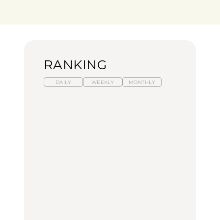
RANKING
DAILY
WEEKLY
MONTHLY
暑いから食べたくなる。
【東京近郊】日帰りひと
「来たぞ、トイトレ」|
わざわざ行きたいラーメ
り旅スポット5選｜館
弘中綾香の「純度
ン13選｜プロが選ぶベス
山、前橋、日光など
100%」～第141回～
ト3、大井町の人気店、
ご当地ラーメン
TRAVEL
LEARN
FOOD
No.1259『北海道 おいし
No.1259『北海道 おいし
【あんこ】一度は食べた
く遊ぶ、夏のご褒美
く遊ぶ、夏のご褒美
い名店13選｜どら焼き・
旅。』
旅。』
おはぎほか
FOOD