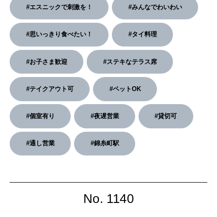
2026年3月号「スイーツ予想図 2026」
#エスニックで刺激を！
#みんなでわいわい
2026年2月号「良運を掴む 新・開運術。」
#思いっきり食べたい！
#タイ料理
2026年1月号「猫がいれば、幸せ」
#お子さま歓迎
#ステキなテラス席
2025年12月号「お酒の新常識。」
#テイクアウト可
#ペットOK
#個室有り
#夜遅営業
#貸切可
#通し営業
#錦糸町駅
No. 1140