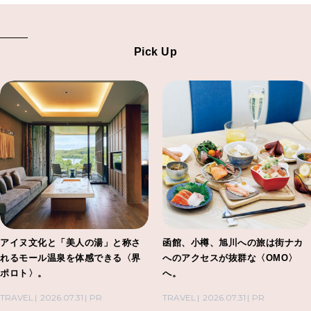
Pick Up
アイヌ文化と「美人の湯」と称さ
函館、小樽、旭川への旅は街ナカ
れるモール温泉を体感できる〈界
へのアクセスが抜群な〈OMO〉
ポロト〉。
へ。
TRAVEL
2026.07.31
PR
TRAVEL
2026.07.31
PR