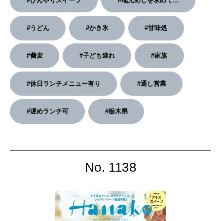
#ひんやりスイーツ
#地元めしを求めて…
2026年4月号「未来をつくる、学びの教科書。」
#うどん
#かき氷
#甘味処
2026年3月号「スイーツ予想図 2026」
#蕎麦
#子ども連れ
#家族
2026年2月号「良運を掴む 新・開運術。」
#休日ランチメニュー有り
#通し営業
2026年1月号「猫がいれば、幸せ」
2025年12月号「お酒の新常識。」
#遅めランチ可
#栃木県
No. 1138