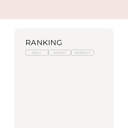
RANKING
DAILY
WEEKLY
MONTHLY
暑いから食べたくなる。
「来たぞ、トイトレ」|
「来たぞ、トイトレ」|
わざわざ行きたいラーメ
弘中綾香の「純度
弘中綾香の「純度
ン13選｜プロが選ぶベス
100%」～第141回～
100%」～第141回～
ト3、大井町の人気店、
ご当地ラーメン
LEARN
LEARN
FOOD
No.1259『北海道 おいし
No.1259『北海道 おいし
【あんこ】一度は食べた
く遊ぶ、夏のご褒美
く遊ぶ、夏のご褒美
い名店13選｜どら焼き・
旅。』
旅。』
おはぎほか