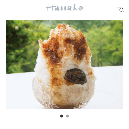
#手土産
#シュークリーム
#パン
#カフェ
#朝ごはん
#開運
10 CATEGORIES
FOOD
おいしい
TRAVEL
どこ行く？
FORTUNE
明日のわたし
[12星座別] Weekly Holoscope