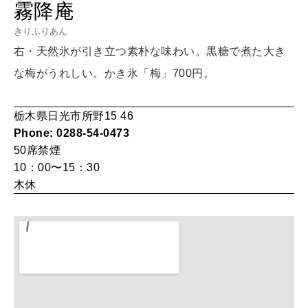
霧降庵
HEALTH
[12星座別] Monthly Love Holoscope
自分にやさしく
きりふりあん
右・天然氷が引き立つ素朴な味わい。黒糖で煮た大き
女神まり愛のタロットメッセージ
な梅がうれしい。かき氷「梅」700円。
LEARN
算命学がわかる今月のあなた
知る、考える
栃木県日光市所野15 46
Phone: 0288-54-0473
MAMA
50席
禁煙
ママもいろいろ
10：00〜15：30
木休
SUSTAINABLE
わたしができること
CULTURE
自分を耕す