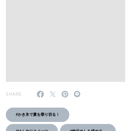
WORK&MONEY
いい人生って？
MAGAZINE
特集
2026年9月号「北海道 おいしく遊ぶ、夏のご褒美旅。」
2026年8月号『お茶の時間です。』
SHARE
MAGAZINE
MOOK
2026年7月号「鎌倉 ローカルが 教えてくれた 本当の歩き方。」
2026年6月号「大銀座 トレンドが生まれる 新しい一流店へ。」
#かき氷で夏を乗り切る！
FOLLOW US!
2026年5月号「“大好き”に出会いに。韓国」