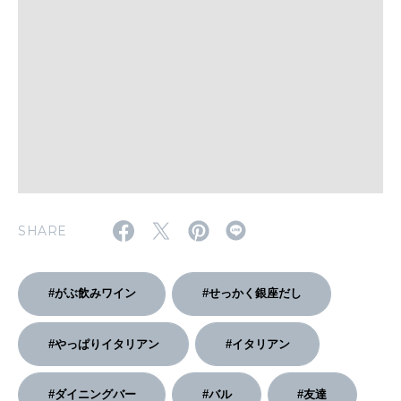
いい人生って？
MAGAZINE
特集
2026年9月号「北海道 おいしく遊ぶ、夏のご褒美旅。」
2026年8月号『お茶の時間です。』
MAGAZINE
MOOK
2026年7月号「鎌倉 ローカルが 教えてくれた 本当の歩き方。」
SHARE
2026年6月号「大銀座 トレンドが生まれる 新しい一流店へ。」
#がぶ飲みワイン
#せっかく銀座だし
FOLLOW US!
2026年5月号「“大好き”に出会いに。韓国」
#やっぱりイタリアン
#イタリアン
2026年4月号「未来をつくる、学びの教科書。」
#ダイニングバー
#バル
#友達
2026年3月号「スイーツ予想図 2026」