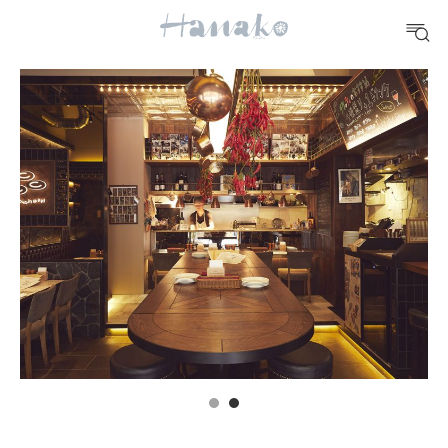
10 CATEGORIES
FOOD
おいしい
TRAVEL
どこ行く？
FORTUNE
明日のわたし
[12星座別] Weekly Holoscope
HEALTH
[12星座別] Monthly Love Holoscope
自分にやさしく
女神まり愛のタロットメッセージ