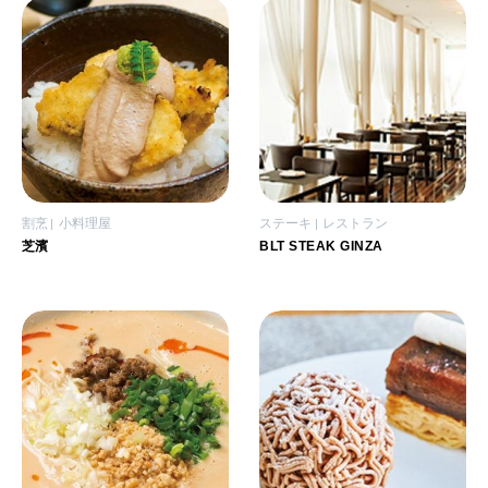
割烹
小料理屋
ステーキ
レストラン
芝濱
BLT STEAK GINZA