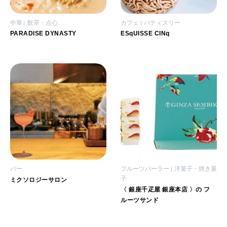
中華
飲茶・点心
カフェ
パティスリー
PARADISE DYNASTY
ESqUISSE CINq
バー
フルーツパーラー
洋菓子・焼き菓
子
ミクソロジーサロン
〈 銀座千疋屋 銀座本店 〉の フ
ルーツサンド