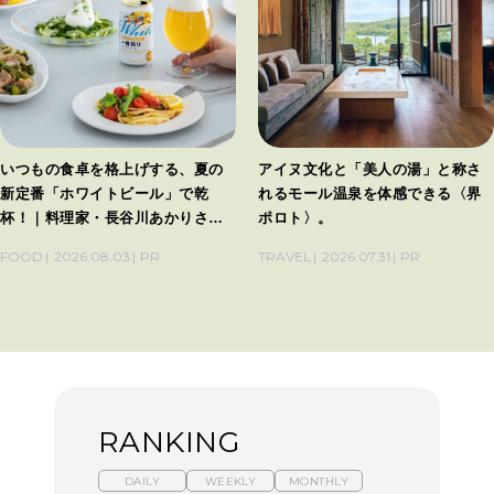
いつもの食卓を格上げする、夏の
アイヌ文化と「美人の湯」と称さ
新定番「ホワイトビール」で乾
れるモール温泉を体感できる〈界
杯！｜料理家・長谷川あかりさん
ポロト〉。
の気取らないおもてなし。
FOOD
2026.08.03
PR
TRAVEL
2026.07.31
PR
RANKING
DAILY
WEEKLY
MONTHLY