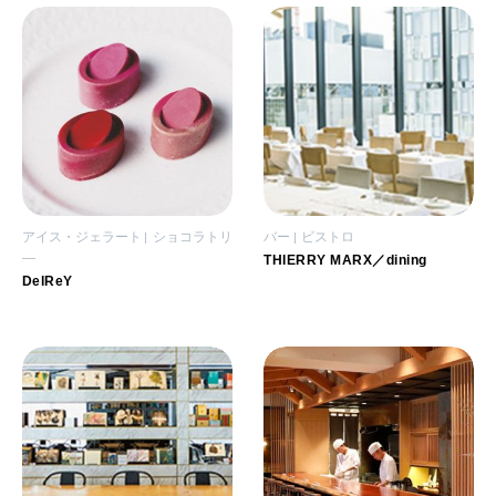
アイス・ジェラート
ショコラトリ
バー
ビストロ
―
THIERRY MARX／dining
DelReY