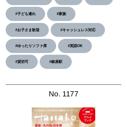
2026年2月号「良運を掴む 新・開運術。」
#子ども連れ
#家族
2026年1月号「猫がいれば、幸せ」
#お子さま歓迎
#キャッシュレス対応
2025年12月号「お酒の新常識。」
#ゆったりソファ席
#英語OK
#貸切可
#銀座駅
No. 1177