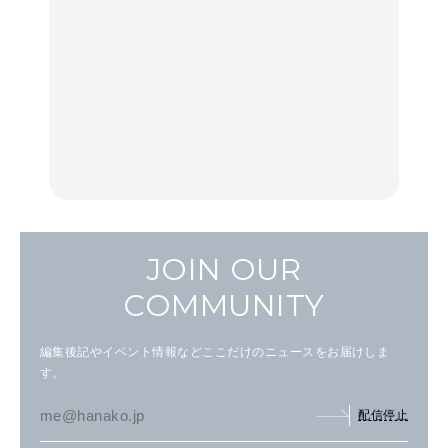
ばほか
LEARN
FOOD
【2026年最新】横浜の絶
【2026年最新】横浜の絶
No.1259『北海道 おいし
品ランチ29選｜横浜駅周
品ランチ29選｜横浜駅周
く遊ぶ、夏のご褒美
辺、みなとみらい、横浜
辺、みなとみらい、横浜
旅。』
中華街、和食、洋食ほか
中華街、和食、洋食ほか
FOOD
FOOD
JOIN OUR
COMMUNITY
編集後記やイベント情報などここだけのニュースをお届けしま
す。
配信停止