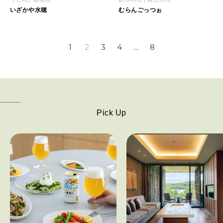
いざかや水穂
むらんごっつぉ
1
2
3
4
…
8
Pick Up