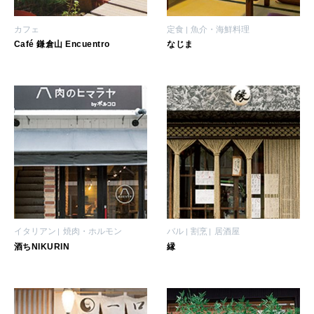
カフェ
定食
魚介・海鮮料理
Café 鎌倉山 Encuentro
なじま
イタリアン
焼肉・ホルモン
バル
割烹
居酒屋
酒ちNIKURIN
縁