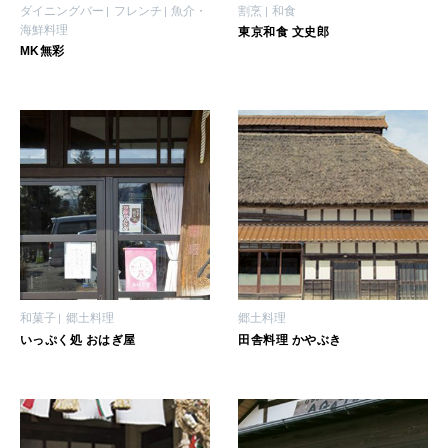
ダイニングバー
フレンチ
魚介・
割烹
和食
海鮮料理
東京和食 文史郎
MK無彩
和菓子
郷土料理
郷土料理
いっぷく処 おはぎ屋
田舎料理 かやぶき