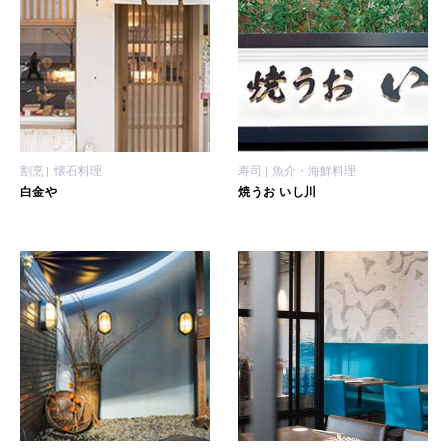
割烹
懐石料理
寿司
魚介・海鮮料理
白金や
焼うお いし川