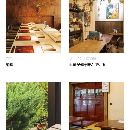
2026年3月号「スイーツ予想図 2026」
2026年2月号「良運を掴む 新・開運術。」
2026年1月号「猫がいれば、幸せ」
2025年12月号「お酒の新常識。」
寿司
ラーメン
居酒屋
菊鮨
土竜が俺を呼んでいる