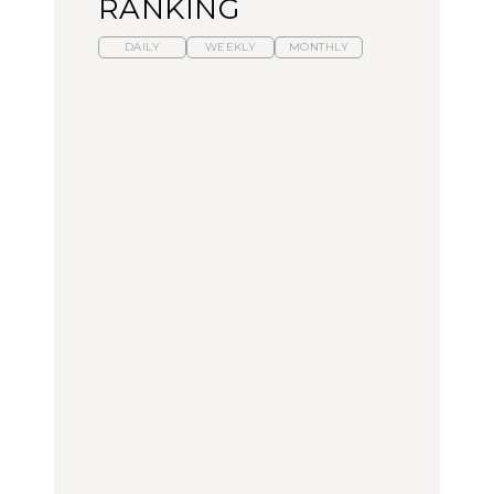
RANKING
DAILY
WEEKLY
MONTHLY
【福島】わざわざ食べに
暑いから食べたくなる。
「来たぞ、トイトレ」|
行きたいご当地グルメ23
わざわざ行きたいラーメ
弘中綾香の「純度
選｜ラーメン、餃子、そ
ン13選｜プロが選ぶベス
100%」～第141回～
ばほか
ト3、大井町の人気店、
ご当地ラーメン
FOOD
LEARN
FOOD
【東京近郊】日帰りひと
【東京近郊】日帰りひと
【あんこ】一度は食べた
り旅スポット5選｜館
り旅スポット5選｜館
い名店13選｜どら焼き・
山、前橋、日光など
山、前橋、日光など
おはぎほか
TRAVEL
TRAVEL
FOOD
【福島】わざわざ食べに
「来たぞ、トイトレ」|
「来たぞ、トイトレ」|
行きたいご当地グルメ23
弘中綾香の「純度
弘中綾香の「純度
選｜ラーメン、餃子、そ
100%」～第141回～
100%」～第141回～
ばほか
LEARN
FOOD
LEARN