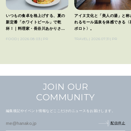
いつもの食卓を格上げする、夏の
アイヌ文化と「美人の湯」と称
新定番「ホワイトビール」で乾
れるモール温泉を体感できる〈
杯！｜料理家・長谷川あかりさん
ポロト〉。
の気取らないおもてなし。
FOOD
2026.08.03
PR
TRAVEL
2026.07.31
PR
JOIN OUR
COMMUNITY
編集後記やイベント情報などここだけのニュースをお届けします。
配信停止