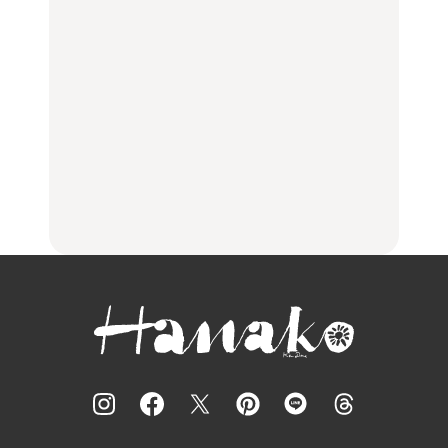
住みたい街として人気エ
No.1259『北海道 おいし
No.1259『北海道 おいし
リアのおすすめスポット
く遊ぶ、夏のご褒美
く遊ぶ、夏のご褒美
｜吉祥寺、西荻窪、代々
旅。』
旅。』
木上原、下北沢ほか
FOOD
いつもの食卓を格上げす
【2026年最新】横浜の絶
行列に並んででも食べる
る、夏の新定番「ホワイ
品ランチ29選｜横浜駅周
べし！喜多方ラーメンの
トビール」で乾杯！｜料
辺、みなとみらい、横浜
名店3選
理家・長谷川あかりさん
中華街、和食、洋食ほか
の気取らないおもてな
FOOD
FOOD | PR
FOOD
し。