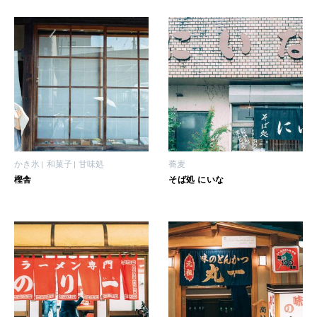
女神まり愛のタロットメッセージ
LEARN
算命学がわかる今月のあなた
知る、考える
MAMA
ママもいろいろ
かき氷
和菓子
甘味処
蕎麦
SUSTAINABLE
樫舎
そば処 にいな
わたしができること
CULTURE
自分を耕す
WORK&MONEY