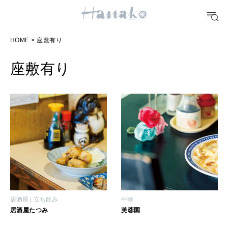
10 CATEGORIES
HOME
> 座敷有り
FOOD
おいしい
座敷有り
TRAVEL
どこ行く？
FORTUNE
明日のわたし
[12星座別] Weekly Holoscope
HEALTH
居酒屋
立ち飲み
中華
[12星座別] Monthly Love Holoscope
自分にやさしく
居酒屋たつみ
芙蓉園