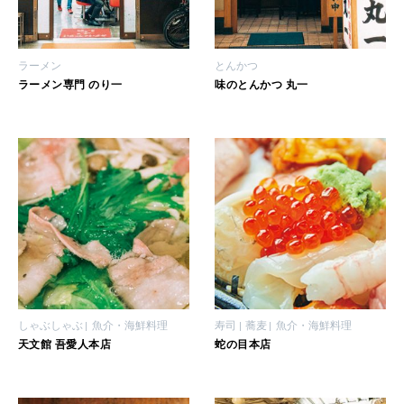
いい人生って？
ラーメン
とんかつ
MAGAZINE
ラーメン専門 のり一
味のとんかつ 丸一
特集
2026年9月号「北海道 おいしく遊ぶ、夏のご褒美旅。」
2026年8月号『お茶の時間です。』
MAGAZINE
MOOK
2026年7月号「鎌倉 ローカルが 教えてくれた 本当の歩き方。」
2026年6月号「大銀座 トレンドが生まれる 新しい一流店へ。」
FOLLOW US!
2026年5月号「“大好き”に出会いに。韓国」
しゃぶしゃぶ
魚介・海鮮料理
寿司
蕎麦
魚介・海鮮料理
天文館 吾愛人本店
蛇の目本店
2026年4月号「未来をつくる、学びの教科書。」