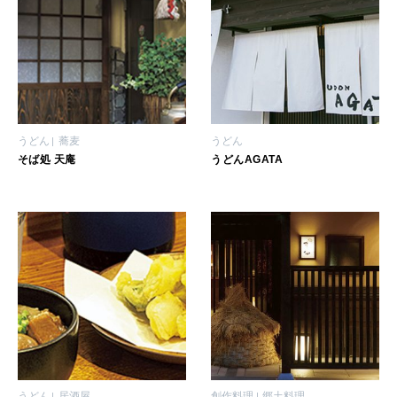
うどん
蕎麦
うどん
そば処 天庵
うどんAGATA
うどん
居酒屋
創作料理
郷土料理