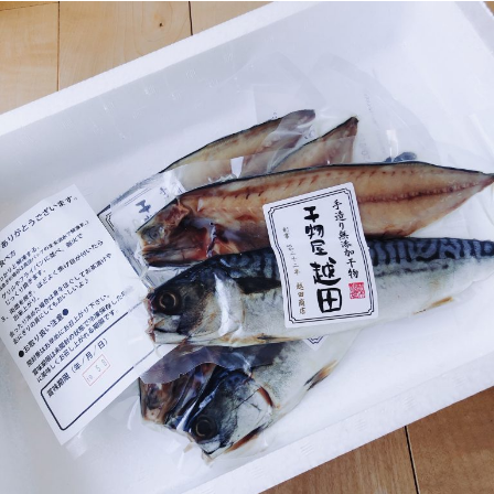
2026年8月号『お茶の時間です。』
MAGAZINE
MOOK
2026年7月号「鎌倉 ローカルが 教えてくれた 本当の歩き方。」
2026年6月号「大銀座 トレンドが生まれる 新しい一流店へ。」
FOLLOW US!
2026年5月号「“大好き”に出会いに。韓国」
2026年4月号「未来をつくる、学びの教科書。」
2026年3月号「スイーツ予想図 2026」
2026年2月号「良運を掴む 新・開運術。」
2026年1月号「猫がいれば、幸せ」
2025年12月号「お酒の新常識。」