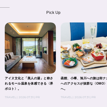
Pick Up
アイヌ文化と「美人の湯」と称さ
函館、小樽、旭川への旅は街ナ
れるモール温泉を体感できる〈界
へのアクセスが抜群な〈OMO
ポロト〉。
へ。
TRAVEL
2026.07.31
PR
TRAVEL
2026.07.31
PR