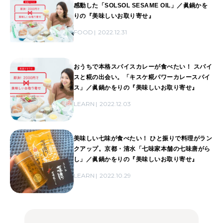
感動した「SOLSOL SESAME OIL」／眞鍋かを
りの『美味しいお取り寄せ』
FOOD
2022.12.31
おうちで本格スパイスカレーが食べたい！ スパイ
スと糀の出会い。「キスケ糀パワーカレースパイ
ス」／眞鍋かをりの『美味しいお取り寄せ』
LEARN
2022.12.03
美味しい七味が食べたい！ ひと振りで料理がラン
クアップ。京都・清水「七味家本舗の七味唐がら
し」／眞鍋かをりの『美味しいお取り寄せ』
LEARN
2022.10.29