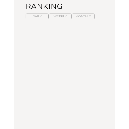
RANKING
DAILY
WEEKLY
MONTHLY
暑いから食べたくなる。
【東京近郊】日帰りひと
「来たぞ、トイトレ」|
わざわざ行きたいラーメ
り旅スポット5選｜館
弘中綾香の「純度
ン13選｜プロが選ぶベス
山、前橋、日光など
100%」～第141回～
ト3、大井町の人気店、
ご当地ラーメン
TRAVEL
LEARN
FOOD
No.1259『北海道 おいし
No.1259『北海道 おいし
【あんこ】一度は食べた
く遊ぶ、夏のご褒美
く遊ぶ、夏のご褒美
い名店13選｜どら焼き・
旅。』
旅。』
おはぎほか
FOOD
いつもの食卓を格上げす
【東京近郊】日帰りひと
「来たぞ、トイトレ」|
る、夏の新定番「ホワイ
り旅スポット5選｜館
弘中綾香の「純度
トビール」で乾杯！｜料
山、前橋、日光など
100%」～第141回～
理家・長谷川あかりさん
の気取らないおもてな
FOOD | PR
TRAVEL
LEARN
し。