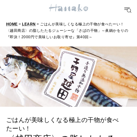
TRAVEL
どこ行く？
HOME
>
LEARN
> ごはんが美味しくなる極上の干物が食べたーい！
〈越田商店〉の脂したたるジューシーな「さばの干物」～眞鍋かをりの
FORTUNE
『即決！2000円で美味しいお取り寄せ』第40回～
明日のわたし
[12星座別] Weekly Holoscope
HEALTH
[12星座別] Monthly Love Holoscope
自分にやさしく
女神まり愛のタロットメッセージ
LEARN
算命学がわかる今月のあなた
知る、考える
ごはんが美味しくなる極上の干物が食べ
MAMA
たーい！
ママもいろいろ