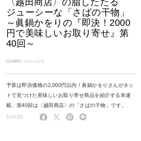
〈越田商店〉の脂したたる
ジューシーな「さばの干物」
SUSTAINABLE
～眞鍋かをりの『即決！2000
わたしができること
円で美味しいお取り寄せ』第
40回～
CULTURE
自分を耕す
LEARN
2019.04.13
WORK&MONEY
予算は即決価格の2,000円以内！眞鍋かをりさんがネッ
いい人生って？
トで見つけた美味しいお取り寄せ商品を紹介する本連
載、第40回は〈越田商店〉の「さばの干物」です。
MAGAZINE
SHARE
特集
2026年9月号「北海道 おいしく遊ぶ、夏のご褒美旅。」