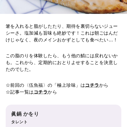
箸を入れると脂がしたたり、期待を裏切らないジュー
シーさ。塩加減も旨味も絶妙です！これは朝ごはんだ
けじゃなく、夜のメインおかずとしても食べたい…！
この脂のりを体験したら、もう他の鯖には戻れないか
も。これから、定期的におとりよせすることを決意し
たのでした。
☆前回の〈伍魚福〉の「極上珍味」は
コチラ
から
☆記事一覧は
コチラ
から
眞鍋 かをり
タレント