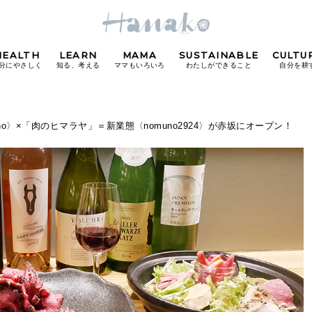
HEALTH
LEARN
MAMA
SUSTAINABLE
CULTU
分にやさしく
知る、考える
ママもいろいろ
わたしができること
自分を耕
POPULAR TAGS
no〉×「肉のヒマラヤ」＝新業態〈nomuno2924〉が赤坂にオープン！
#カフェ
#朝ごはん
#開運
#東京駅
#銀座
#
り
FOLLOW US!