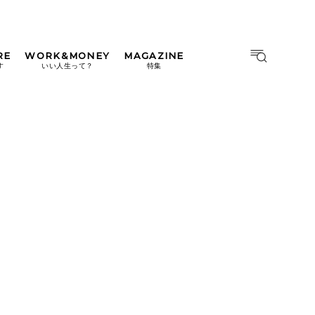
RE
WORK&MONEY
MAGAZINE
MAGAZINE
MOOK
す
いい人生って？
特集
2026年9月号「北海道 おいし
く遊ぶ、夏のご褒美旅。」
2026年8月号『お茶の時間で
す。』
日本橋
#中目黒
#吉祥寺
#横浜
2026年7月号「鎌倉 ローカル
が 教えてくれた 本当の歩き
方。」
2026年6月号「大銀座 トレン
ドが生まれる 新しい一流店
へ。」
2026年5月号「“大好き”に出
会いに。韓国」
2026年4月号「未来をつくる、