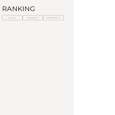
RANKING
DAILY
WEEKLY
MONTHLY
暑いから食べたくな
「来たぞ、トイトレ」|
「来たぞ、トイトレ」|
る。わざわざ行きたい
弘中綾香の「純度
弘中綾香の「純度
ラーメン13選｜プロが
100%」～第141回～
100%」～第141回～
選ぶベスト3、大井町の
人気店、ご当地ラーメ
LEARN
LEARN
FOOD
ン
No.1259『北海道 おい
No.1259『北海道 おい
【あんこ】一度は食べ
しく遊ぶ、夏のご褒美
しく遊ぶ、夏のご褒美
たい名店13選｜どら焼
旅。』
旅。』
き・おはぎほか
FOOD
いつもの食卓を格上げ
暑いから食べたくな
「来たぞ、トイトレ」|
する、夏の新定番「ホ
る。わざわざ行きたい
弘中綾香の「純度
ワイトビール」で乾
ラーメン13選｜プロが
100%」～第141回～
杯！｜料理家・長谷川
選ぶベスト3、大井町の
あかりさんの気取らな
人気店、ご当地ラーメ