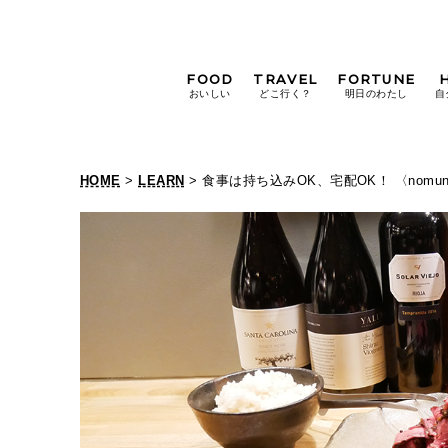
FOOD
TRAVEL
FORTUNE
おいしい
どこ行く？
明日のわたし
自
[12星座別] Weekly
Holoscope
HOME
>
LEARN
> 食事は持ち込みOK、宅配OK！ 〈nomu
[12星座別] Monthly
Holoscope
#手土産
#シュークリーム
#パン
女神まり愛の
タロットメッセージ
#京都
[算命学] 星読みハナコの月巡