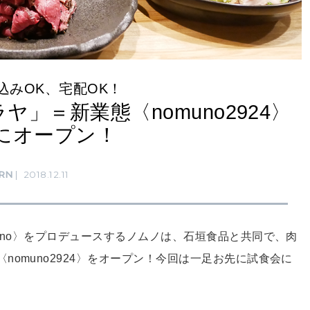
込みOK、宅配OK！
ヤ」＝新業態〈nomuno2924〉
にオープン！
RN
2018.12.11
muno〉をプロデュースするノムノは、石垣食品と共同で、肉
omuno2924〉をオープン！今回は一足お先に試食会に