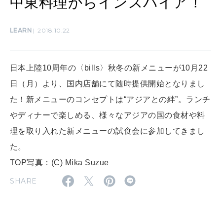
中東料理からインスパイア！
CULTURE
自分を耕す
LEARN
2018.10.22
日本上陸10周年の〈bills〉秋冬の新メニューが10月22
WORK&MONEY
いい人生って？
日（月）より、国内店舗にて随時提供開始となりまし
た！新メニューのコンセプトは“アジアとの絆”。ランチ
やディナーで楽しめる、様々なアジアの国の食材や料
MAGAZINE
特集
理を取り入れた新メニューの試食会に参加してきまし
た。
2026年9月号「北海道 おいしく遊ぶ、夏のご褒美旅。」
TOP写真：(C) Mika Suzue
2026年8月号『お茶の時間です。』
SHARE
MAGAZINE
MOOK
2026年7月号「鎌倉 ローカルが 教えてくれた 本当の歩き方。」