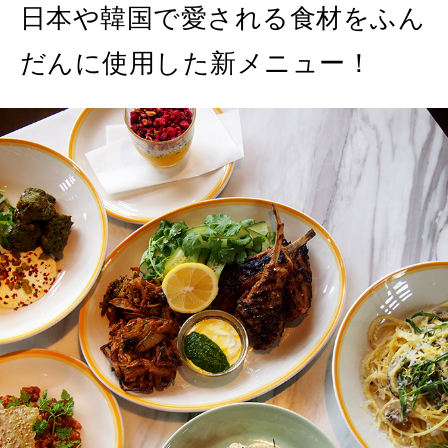
2026年6月号「大銀座 トレンドが生まれる 新しい一流店へ。」
日本や韓国で愛される食材をふん
FOLLOW US!
2026年5月号「“大好き”に出会いに。韓国」
だんに使用した新メニュー！
2026年4月号「未来をつくる、学びの教科書。」
2026年3月号「スイーツ予想図 2026」
2026年2月号「良運を掴む 新・開運術。」
2026年1月号「猫がいれば、幸せ」
2025年12月号「お酒の新常識。」