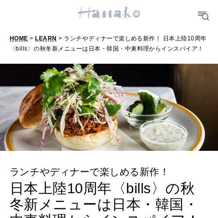
明日のわたし
[12星座別] Weekly Holoscope
HOME
>
LEARN
> ランチやディナーで楽しめる新作！ 日本上陸10周年
HEALTH
〈bills〉の秋冬新メニューは日本・韓国・中東料理からインスパイア！
[12星座別] Monthly Love Holoscope
自分にやさしく
女神まり愛のタロットメッセージ
LEARN
算命学がわかる今月のあなた
知る、考える
MAMA
ママもいろいろ
ランチやディナーで楽しめる新作！
日本上陸10周年〈bills〉の秋
SUSTAINABLE
わたしができること
冬新メニューは日本・韓国・