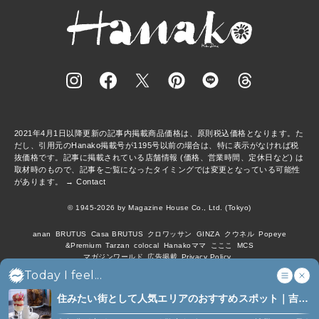
2021年4月1日以降更新の記事内掲載商品価格は、原則税込価格となります。た
だし、引用元のHanako掲載号が1195号以前の場合は、特に表示がなければ税
抜価格です。記事に掲載されている店舗情報 (価格、営業時間、定休日など) は
取材時のもので、記事をご覧になったタイミングでは変更となっている可能性
があります。 →
Contact
© 1945-2026 by Magazine House Co., Ltd. (Tokyo)
anan
BRUTUS
Casa BRUTUS
クロワッサン
GINZA
クウネル
Popeye
&Premium
Tarzan
colocal
Hanakoママ
こここ
MCS
マガジンワールド
広告掲載
Privacy Policy
Today I feel...
住みたい街として人気エリアのおすすめスポット｜吉祥
寺、西荻窪、代々木上原、下北沢ほか (6)