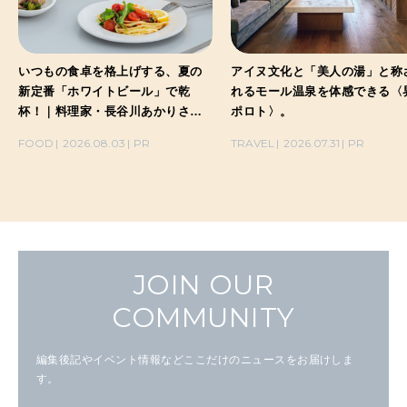
いつもの食卓を格上げする、夏の
アイヌ文化と「美人の湯」と称
新定番「ホワイトビール」で乾
れるモール温泉を体感できる〈
杯！｜料理家・長谷川あかりさん
ポロト〉。
の気取らないおもてなし。
FOOD
2026.08.03
PR
TRAVEL
2026.07.31
PR
JOIN OUR
COMMUNITY
編集後記やイベント情報などここだけのニュースをお届けしま
す。