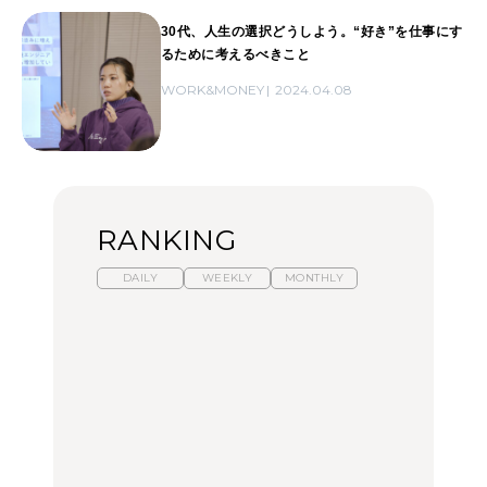
30代、人生の選択どうしよう。“好き”を仕事にす
るために考えるべきこと
WORK&MONEY
2024.04.08
RANKING
DAILY
WEEKLY
MONTHLY
暑いから食べたくなる。
【東京近郊】日帰りひと
「来たぞ、トイトレ」|
わざわざ行きたいラーメ
り旅スポット5選｜館
弘中綾香の「純度
ン13選｜プロが選ぶベス
山、前橋、日光など
100%」～第141回～
ト3、大井町の人気店、
ご当地ラーメン
TRAVEL
LEARN
FOOD
No.1259『北海道 おいし
No.1259『北海道 おいし
【あんこ】一度は食べた