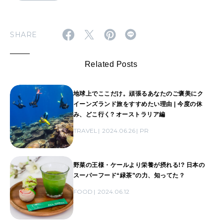
SHARE
Related Posts
地球上でここだけ。頑張るあなたのご褒美にク
イーンズランド旅をすすめたい理由 | 今度の休
み、どこ行く? オーストラリア編
TRAVEL
2024.06.26
PR
野菜の王様・ケールより栄養が摂れる!? 日本の
スーパーフード“緑茶”の力、知ってた？
FOOD
2024.06.12