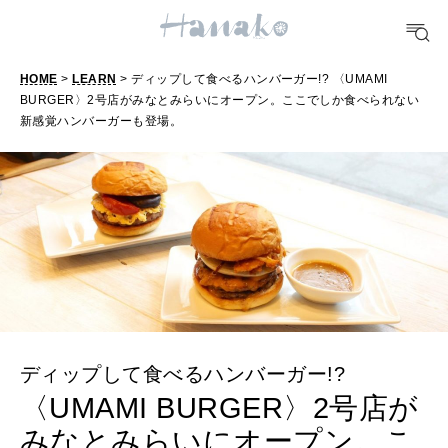
TRAVEL
どこ行く？
HOME
>
LEARN
> ディップして食べるハンバーガー!? 〈UMAMI
BURGER〉2号店がみなとみらいにオープン。ここでしか食べられない
新感覚ハンバーガーも登場。
FORTUNE
明日のわたし
[12星座別] Weekly Holoscope
HEALTH
[12星座別] Monthly Love Holoscope
自分にやさしく
女神まり愛のタロットメッセージ
LEARN
算命学がわかる今月のあなた
知る、考える
ディップして食べるハンバーガー!?
〈UMAMI BURGER〉2号店が
みなとみらいにオープン。こ
MAMA