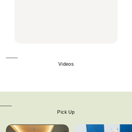
白和え×「一番搾り ホワ
夏こそキウイフルーツ
【2026年最新】横浜の絶
イトビール」が相性抜
を。新しいおいしさに出
品ランチ29選｜横浜駅周
群。料理家・長谷川あか
会う、夏の簡単食卓レシ
辺、みなとみらい、横浜
りさん考案の晩酌刺身レ
ピ
中華街、和食、洋食ほか
シピ。
FOOD | PR
FOOD | PR
FOOD
Videos
Pick Up