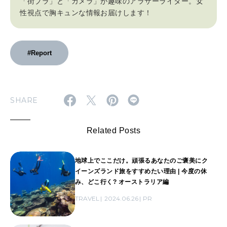
「街ブラ」と「カメラ」が趣味のアラサーライター。女
性視点で胸キュンな情報お届けします！
#Report
SHARE
Related Posts
地球上でここだけ。頑張るあなたのご褒美にク
イーンズランド旅をすすめたい理由 | 今度の休
み、どこ行く? オーストラリア編
TRAVEL
2024.06.26
PR