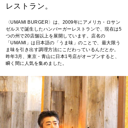
2026年9月号「北海道 おいしく遊ぶ、夏のご褒美旅。」
レストラン。
2026年8月号『お茶の時間です。』
〈UMAMI BURGER〉は、2009年にアメリカ・ロサン
ゼルスで誕生したハンバーガーレストランで、現在は5
MAGAZINE
MOOK
2026年7月号「鎌倉 ローカルが 教えてくれた 本当の歩き方。」
つの州で20店舗以上を展開しています。店名の
「UMAMI」は日本語の「うま味」のことで、最大限う
2026年6月号「大銀座 トレンドが生まれる 新しい一流店へ。」
ま味を引き出す調理方法にこだわっているんだとか。
FOLLOW US!
昨年3月、東京・青山に日本1号店がオープンすると、
2026年5月号「“大好き”に出会いに。韓国」
瞬く間に人気を集めました。
2026年4月号「未来をつくる、学びの教科書。」
2026年3月号「スイーツ予想図 2026」
2026年2月号「良運を掴む 新・開運術。」
2026年1月号「猫がいれば、幸せ」
2025年12月号「お酒の新常識。」