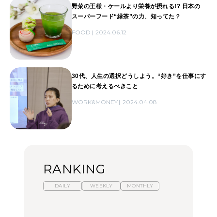
野菜の王様・ケールより栄養が摂れる!? 日本の
スーパーフード“緑茶”の力、知ってた？
FOOD
2024.06.12
30代、人生の選択どうしよう。“好き”を仕事にす
るために考えるべきこと
WORK&MONEY
2024.04.08
RANKING
DAILY
WEEKLY
MONTHLY
暑いから食べたくなる。