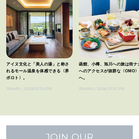
アイヌ文化と「美人の湯」と称さ
函館、小樽、旭川への旅は街ナ
れるモール温泉を体感できる〈界
へのアクセスが抜群な〈OMO
ポロト〉。
へ。
TRAVEL
2026.07.31
PR
TRAVEL
2026.07.31
PR
JOIN OUR