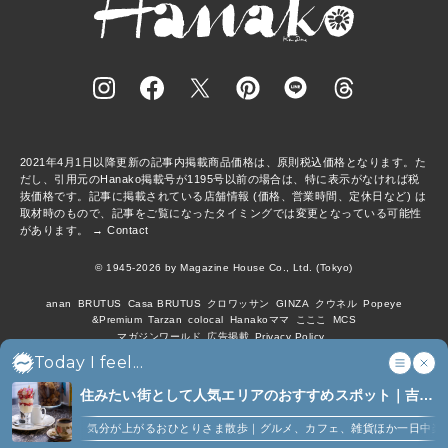
2021年4月1日以降更新の記事内掲載商品価格は、原則税込価格となります。た
だし、引用元のHanako掲載号が1195号以前の場合は、特に表示がなければ税
抜価格です。記事に掲載されている店舗情報 (価格、営業時間、定休日など) は
取材時のもので、記事をご覧になったタイミングでは変更となっている可能性
があります。 →
Contact
© 1945-2026 by Magazine House Co., Ltd. (Tokyo)
anan
BRUTUS
Casa BRUTUS
クロワッサン
GINZA
クウネル
Popeye
&Premium
Tarzan
colocal
Hanakoママ
こここ
MCS
マガジンワールド
広告掲載
Privacy Policy
Today I feel...
住みたい街として人気エリアのおすすめスポット｜吉祥
寺、西荻窪、代々木上原、下北沢ほか (6)
【吉祥寺】気分が上がるおひとりさま散歩｜グルメ、カフェ、雑貨ほか一日中楽しめる