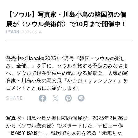
小
【ソウル】写真家・川島小鳥の韓国初の個
鳥
MAMA
展が〈ソウル美術館〉で10月まで開催中！
ママもいろいろ
の
LEARN
2025.03.14
韓
国
SUSTAINABLE
初
わたしができること
発売中のHanako2025年4月号『韓国・ソウルの楽し
み、全部。』を手に、ソウルを旅する予定のみなさま
の
へ。ソウルで現在開催中の気になる展覧会、人気の写
個
真家・川島小鳥の写真展『사란란（サランラン）』を
CULTURE
コメントとともにご紹介します。
展
自分を耕す
SHARE
が
〈
WORK&MONEY
写真家・川島小鳥の韓国初の個展が、2025年2月26日
ソ
いい人生って？
から〈ソウル美術館〉でスタートした。デビュー作
ウ
「BABY BABY」、韓国でも人気を誇る「未来ちゃ