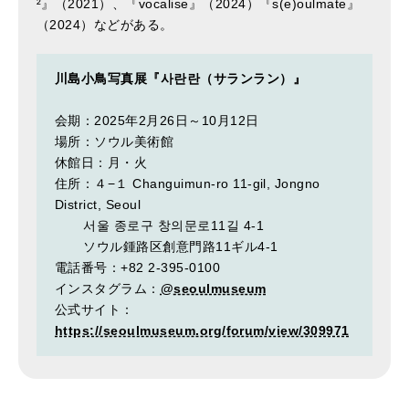
²』（2021）、『vocalise』（2024）『s(e)oulmate』
（2024）などがある。
川島小鳥写真展『사란란（サランラン）』
会期：2025年2月26日～10月12日
場所：ソウル美術館
休館日：月・火
住所：４−１ Changuimun-ro 11-gil, Jongno
District, Seoul
서울 종로구 창의문로11길 4-1
ソウル鍾路区創意門路11ギル4-1
電話番号：+82 2-395-0100
インスタグラム：
@seoulmuseum
公式サイト：
https://seoulmuseum.org/forum/view/309971