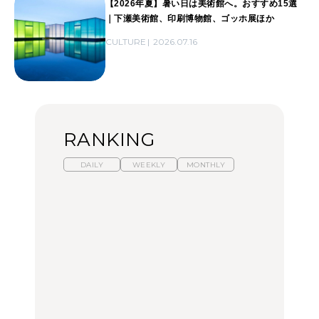
【2026年夏】暑い日は美術館へ。おすすめ15選
｜下瀬美術館、印刷博物館、ゴッホ展ほか
CULTURE
2026.07.16
RANKING
DAILY
WEEKLY
MONTHLY
暑いから食べたくなる。
【東京近郊】日帰りひと
「来たぞ、トイトレ」|
わざわざ行きたいラーメ
り旅スポット5選｜館
弘中綾香の「純度
ン13選｜プロが選ぶベス
山、前橋、日光など
100%」～第141回～
ト3、大井町の人気店、
ご当地ラーメン
TRAVEL
LEARN
FOOD
No.1259『北海道 おいし
No.1259『北海道 おいし
【あんこ】一度は食べた
く遊ぶ、夏のご褒美
く遊ぶ、夏のご褒美
い名店13選｜どら焼き・