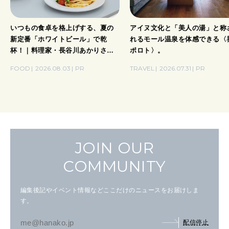
いつもの食卓を格上げする、夏の
アイヌ文化と「美人の湯」と称
新定番「ホワイトビール」で乾
れるモール温泉を体感できる〈
杯！｜料理家・長谷川あかりさん
ポロト〉。
の気取らないおもてなし。
FOOD
2026.08.03
PR
TRAVEL
2026.07.31
PR
JOIN OUR
COMMUNITY
編集後記やイベント情報などここだけのニュースをお届けしま
す。
配信停止