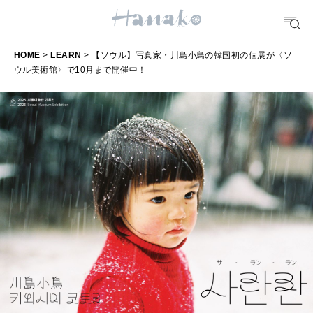
FOOD
おいしい
HOME
>
LEARN
> 【ソウル】写真家・川島小鳥の韓国初の個展が〈ソ
ウル美術館〉で10月まで開催中！
【
TRAVEL
どこ行く？
ソ
ウ
ル
FORTUNE
明日のわたし
】
写
[12星座別] Weekly Holoscope
真
HEALTH
[12星座別] Monthly Love Holoscope
自分にやさしく
家
・
女神まり愛のタロットメッセージ
川
LEARN
算命学がわかる今月のあなた
知る、考える
島