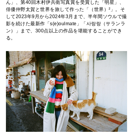
ル
ん」、第40回木村伊兵衛写真賞を受賞した「明星」、
MAGAZINE
俳優仲野太賀と世界を旅して作った「（世界）²」。そ
美
特集
して2023年9月から2024年3月まで、半年間ソウルで撮
術
影を続けた最新作「s(e)oulmate」「사랑랑（サランラ
2026年9月号「北海道 おいしく遊ぶ、夏のご褒美旅。」
館
ン）」まで、300点以上の作品を堪能することができ
る。
2026年8月号『お茶の時間です。』
〉
で
MAGAZINE
MOOK
2026年7月号「鎌倉 ローカルが 教えてくれた 本当の歩き方。」
1
2026年6月号「大銀座 トレンドが生まれる 新しい一流店へ。」
0
月
FOLLOW US!
2026年5月号「“大好き”に出会いに。韓国」
ま
2026年4月号「未来をつくる、学びの教科書。」
で
開
2026年3月号「スイーツ予想図 2026」
催
2026年2月号「良運を掴む 新・開運術。」
中