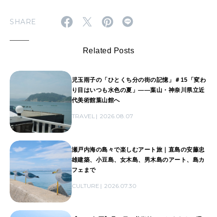
SHARE
Related Posts
児玉雨子の「ひとくち分の街の記憶」＃15「変わ
り目はいつも水色の夏」――葉山・神奈川県立近
代美術館葉山館へ
TRAVEL
2026.08.07
瀬戸内海の島々で楽しむアート旅｜直島の安藤忠
雄建築、小豆島、女木島、男木島のアート、島カ
フェまで
CULTURE
2026.07.30