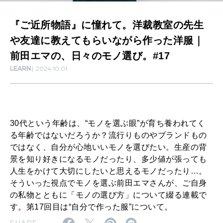
。
『ご近所物語』に憧れて。洋裁教室の先生
洋
SUSTAINABLE
や友達に教えてもらいながら作った洋服｜
わたしができること
裁
前田エマの、日々のモノ選び。#17
教
LEARN
2024.10.01
室
CULTURE
自分を耕す
の
先
30代という年齢は、“モノを選ぶ眼”が育ち養われてく
生
WORK&MONEY
る年齢ではないだろうか？流行りものやブランドもの
いい人生って？
や
ではなく、自分が心地いいモノを選びたい。生産の背
友
景を知り好きになるモノだったり、多少値が張っても
人生をかけて大切にしたいと思えるモノだったり…。
達
MAGAZINE
そういった視点でモノを選ぶ前田エマさんが、ご自身
特集
に
の私物とともに「モノの選び方」について綴る連載で
す。第17回目は“自分で作った服”について。
教
2026年9月号「北海道 おいしく遊ぶ、夏のご褒美旅。」