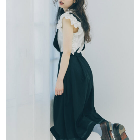
。
#
1
7