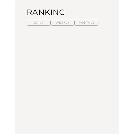
RANKING
DAILY
WEEKLY
MONTHLY
【福島】わざわざ食べに
暑いから食べたくなる。
「来たぞ、トイトレ」|
行きたいご当地グルメ23
わざわざ行きたいラーメ
弘中綾香の「純度
選｜ラーメン、餃子、そ
ン13選｜プロが選ぶベス
100%」～第141回～
ばほか
ト3、大井町の人気店、
ご当地ラーメン
FOOD
LEARN
FOOD
【東京近郊】日帰りひと
【東京近郊】日帰りひと
【あんこ】一度は食べた
り旅スポット5選｜館
り旅スポット5選｜館
い名店13選｜どら焼き・
山、前橋、日光など
山、前橋、日光など
おはぎほか
TRAVEL
TRAVEL
FOOD
【福島】わざわざ食べに
「来たぞ、トイトレ」|
「来たぞ、トイトレ」|
行きたいご当地グルメ23
弘中綾香の「純度
弘中綾香の「純度
選｜ラーメン、餃子、そ
100%」～第141回～
100%」～第141回～
ばほか