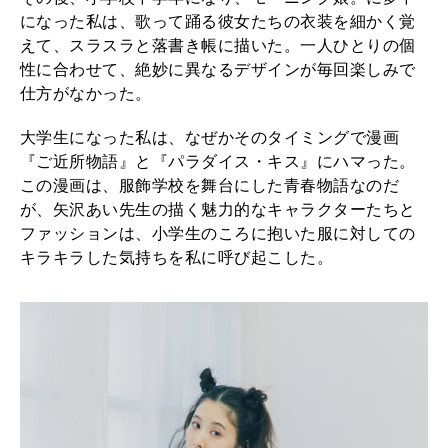
前
になった私は、歌って踊る彼女たちの衣装を細かく覚
えて、スラスラと落書き帳に描いた。一人ひとりの個
田
性に合わせて、絶妙に異なるデザインが毎回楽しみで
エ
仕方がなかった。
マ
大学生になった私は、なぜかそのタイミングで漫画
の
『ご近所物語』と『パラダイス・キス』にハマった。
、
この漫画は、服飾学校を舞台にした青春物語なのだ
が、矢沢あい先生の描く魅力的なキャラクターたちと
日
ファッションは、小学生のころに抱いた服に対しての
々
キラキラした気持ちを私に呼び起こした。
の
モ
ノ
選
び