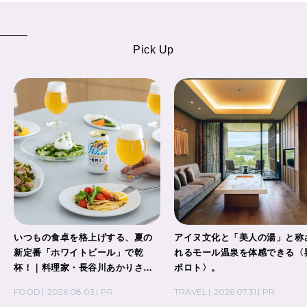
Pick Up
いつもの食卓を格上げする、夏の
アイヌ文化と「美人の湯」と称
新定番「ホワイトビール」で乾
れるモール温泉を体感できる〈
杯！｜料理家・長谷川あかりさん
ポロト〉。
の気取らないおもてなし。
FOOD
2026.08.03
PR
TRAVEL
2026.07.31
PR