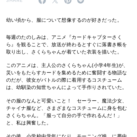
SHARE
え
2026年8月号『お茶の時間です。』
て
幼い頃から、服について想像するのが好きだった。
も
MAGAZINE
MOOK
2026年7月号「鎌倉 ローカルが 教えてくれた 本当の歩き方。」
ら
毎週のたのしみは、アニメ『カードキャプターさく
2026年6月号「大銀座 トレンドが生まれる 新しい一流店へ。」
い
ら』を観ることで、放送が終わるとすぐに落書き帳を
FOLLOW US!
な
取り出し、さくらちゃんが着ていた衣装を描いた。
2026年5月号「“大好き”に出会いに。韓国」
が
このアニメは、主人公のさくらちゃん(小学4年生)が、
2026年4月号「未来をつくる、学びの教科書。」
ら
災いをもたらすカードを集めるために奮闘する物語な
のだが、彼女がバトルの際に着用するコスチューム
作
2026年3月号「スイーツ予想図 2026」
は、幼馴染の知世ちゃんによって手作りされていた。
っ
2026年2月号「良運を掴む 新・開運術。」
その服のなんと可愛いこと！ セーラー、魔法少女、
た
チャイナ服など、さまざまなコスチュームに身を包む
洋
2026年1月号「猫がいれば、幸せ」
さくらちゃん。「服って自分の手で作れるんだ！」
服
と、私は興奮した。
2025年12月号「お酒の新常識。」
｜
その後、小学校中学年になり、モーニング娘。に夢中