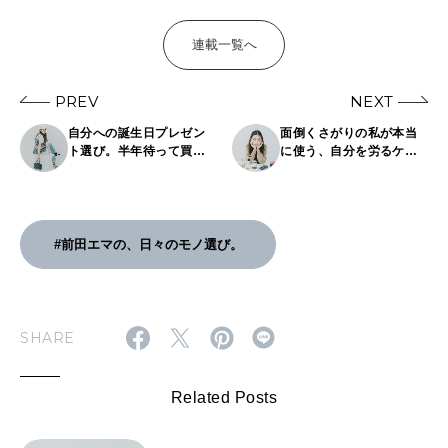
連載一覧へ
PREV
NEXT
自分への誕生日プレゼン
面倒くさがりの私が本当
ト選び。半年待って買っ
に使う、自分を労るケア
たバッグや、腕時計の話
用品｜前田エマの、日々
｜前田エマの、日々のモ
のモノ選び。#18
ノ選び。#16
#前田エマの、日々のモノ選び。
SHARE
Related Posts