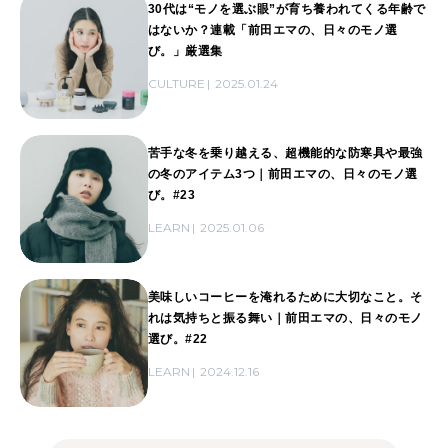
30代は“モノを選ぶ眼”が育ち養われてくる年齢で
はないか？連載「前田エマの、日々のモノ選
び。」厳選集
CULTURE
2025.01.24
苦手な冬を乗り越える、超機能的な防寒具や最強
の冬のアイテム3つ｜前田エマの、日々のモノ選
び。#23
LEARN
2025.01.06
美味しいコーヒーを淹れるために大切なこと。そ
れは気持ちと振る舞い｜前田エマの、日々のモノ
選び。#22
LEARN
2024.12.16