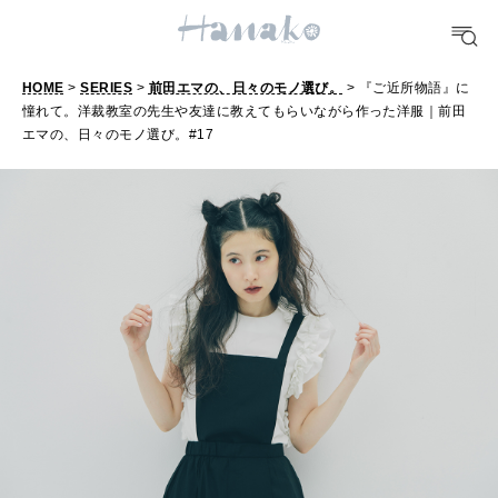
TRAVEL
どこ行く？
HOME
>
SERIES
>
前田エマの、日々のモノ選び。
> 『ご近所物語』に
憧れて。洋裁教室の先生や友達に教えてもらいながら作った洋服｜前田
『
FORTUNE
エマの、日々のモノ選び。#17
明日のわたし
ご
近
[12星座別] Weekly Holoscope
所
HEALTH
[12星座別] Monthly Love Holoscope
自分にやさしく
物
語
女神まり愛のタロットメッセージ
』
LEARN
算命学がわかる今月のあなた
知る、考える
に
憧
れ
MAMA
ママもいろいろ
て