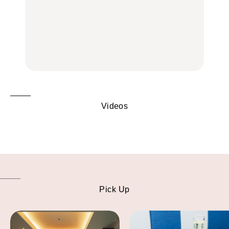
中目黒からひと駅の穴
いつもの食卓を格上げす
【2026年最新】横浜の絶
場。祐天寺の魅力10選｜
る、夏の新定番「ホワイ
品ランチ29選｜横浜駅周
グルメ、ショッピング、
トビール」で乾杯！｜料
辺、みなとみらい、横浜
古着ほか
理家・長谷川あかりさん
中華街、和食、洋食ほか
の気取らないおもてな
FOOD
FOOD | PR
FOOD
し。
Videos
Pick Up