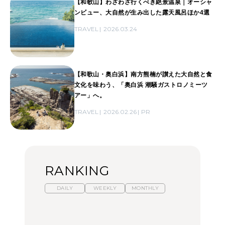
【和歌山】わざわざ行くべき絶景温泉｜オーシャ
ンビュー、大自然が生み出した露天風呂ほか4選
TRAVEL
2026.03.24
【和歌山・奥白浜】南方熊楠が讃えた大自然と食
文化を味わう、「奥白浜 潮騒ガストロノミーツ
アー」へ。
TRAVEL
2026.02.26
PR
RANKING
DAILY
WEEKLY
MONTHLY
暑いから食べたくなる。
【東京近郊】日帰りひと
「来たぞ、トイトレ」|