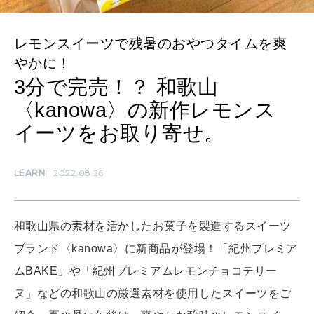
CULTURE
レモンスイーツで残暑のおやつタイムを爽
自分を耕す
やかに！
3分で完売！？ 和歌山
〈kanowa〉の新作レモンス
WORK&MONEY
いい人生って？
イーツをお取り寄せ。
LEARN
2022.08.26
MAGAZINE
特集
和歌山県の素材を活かしたお菓子を製造するスイーツ
2026年9月号「北海道 おいしく遊ぶ、夏のご褒美旅。」
ブランド〈kanowa〉に新商品が登場！「紀州プレミア
2026年8月号『お茶の時間です。』
ムBAKE」や「紀州プレミアムレモンチョコテリー
MAGAZINE
MOOK
ヌ」などの和歌山の厳選素材を使用したスイーツをご
2026年7月号「鎌倉 ローカルが 教えてくれた 本当の歩き方。」