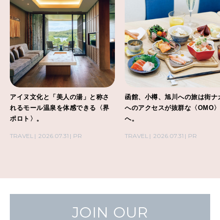
アイヌ文化と「美人の湯」と称さ
函館、小樽、旭川への旅は街ナ
れるモール温泉を体感できる〈界
へのアクセスが抜群な〈OMO
ポロト〉。
へ。
TRAVEL
2026.07.31
PR
TRAVEL
2026.07.31
PR
JOIN OUR