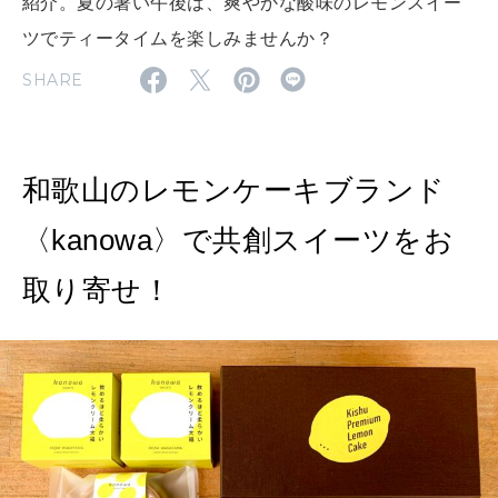
紹介。夏の暑い午後は、爽やかな酸味のレモンスイー
2026年6月号「大銀座 トレンドが生まれる 新しい一流店へ。」
ツでティータイムを楽しみませんか？
FOLLOW US!
2026年5月号「“大好き”に出会いに。韓国」
SHARE
2026年4月号「未来をつくる、学びの教科書。」
和歌山のレモンケーキブランド
2026年3月号「スイーツ予想図 2026」
〈kanowa〉で共創スイーツをお
2026年2月号「良運を掴む 新・開運術。」
取り寄せ！
2026年1月号「猫がいれば、幸せ」
2025年12月号「お酒の新常識。」