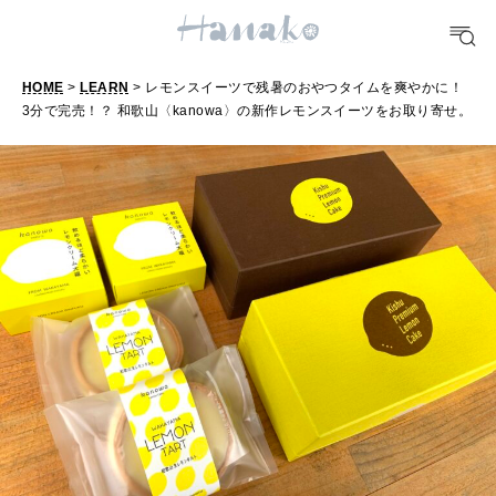
FORTUNE
明日のわたし
[12星座別] Weekly Holoscope
HOME
>
LEARN
> レモンスイーツで残暑のおやつタイムを爽やかに！
3分で完売！？ 和歌山〈kanowa〉の新作レモンスイーツをお取り寄せ。
HEALTH
[12星座別] Monthly Love Holoscope
自分にやさしく
女神まり愛のタロットメッセージ
LEARN
算命学がわかる今月のあなた
知る、考える
MAMA
ママもいろいろ
SUSTAINABLE
わたしができること