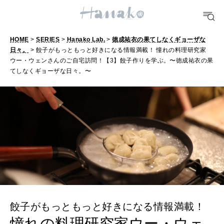
TRAVEL
どこ行く？
HOME
>
SERIES
>
Hanako Lab.
>
徳成祐衣の果てしなくギョーザな
日々。
> 餃子がもっともっと好きになる情報満載！ 憧れの料理研究家
ウー・ウェンさんのご自宅訪問！【3】餃子作りを学ぶ。〜徳成祐衣の果
FORTUNE
てしなくギョーザな日々。〜
明日のわたし
[12星座別] Weekly Holoscope
HEALTH
[12星座別] Monthly Love Holoscope
自分にやさしく
女神まり愛のタロットメッセージ
LEARN
算命学がわかる今月のあなた
知る、考える
餃子がもっともっと好きになる情報満載！
MAMA
憧れの料理研究家ウー・ウェ
ママもいろいろ