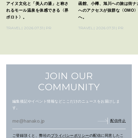
アイヌ文化と「美人の湯」と称さ
函館、小樽、旭川への旅は街ナ
れるモール温泉を体感できる〈界
へのアクセスが抜群な〈OMO
ポロト〉。
へ。
TRAVEL
2026.07.31
PR
TRAVEL
2026.07.31
PR
JOIN OUR
COMMUNITY
編集後記やイベント情報などここだけのニュースをお届けしま
す。
配信停止
ご登録頂くと、弊社の
プライバシーポリシー
の配信に同意したこ