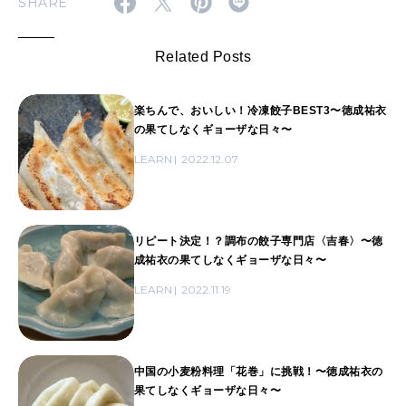
SHARE
Related Posts
楽ちんで、おいしい！冷凍餃子BEST3〜徳成祐衣
の果てしなくギョーザな日々〜
LEARN
2022.12.07
リピート決定！？調布の餃子専門店〈吉春〉〜徳
成祐衣の果てしなくギョーザな日々〜
LEARN
2022.11.19
中国の小麦粉料理「花巻」に挑戦！〜徳成祐衣の
果てしなくギョーザな日々〜