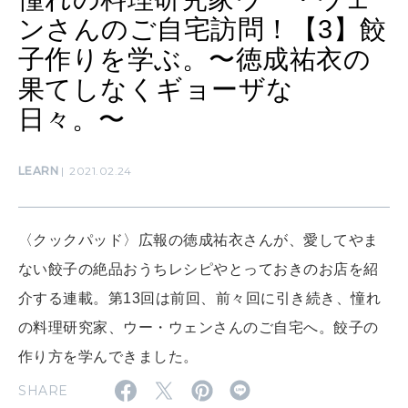
ンさんのご自宅訪問！【3】餃
子作りを学ぶ。〜徳成祐衣の
SUSTAINABLE
果てしなくギョーザな
わたしができること
日々。〜
CULTURE
LEARN
2021.02.24
自分を耕す
〈クックパッド〉広報の徳成祐衣さんが、愛してやま
WORK&MONEY
ない餃子の絶品おうちレシピやとっておきのお店を紹
いい人生って？
介する連載。第13回は前回、前々回に引き続き、憧れ
の料理研究家、ウー・ウェンさんのご自宅へ。餃子の
MAGAZINE
作り方を学んできました。
特集
SHARE
2026年9月号「北海道 おいしく遊ぶ、夏のご褒美旅。」