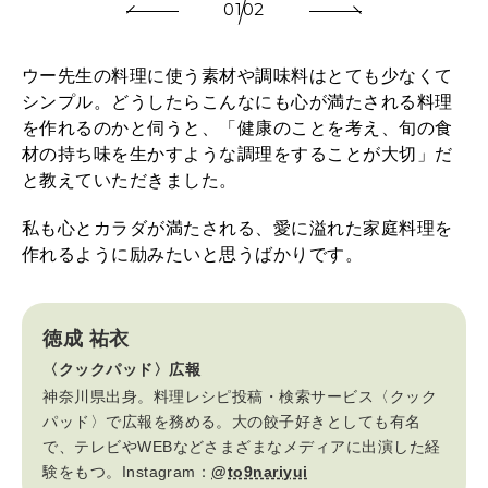
01
02
ウー先生の料理に使う素材や調味料はとても少なくて
シンプル。どうしたらこんなにも心が満たされる料理
を作れるのかと伺うと、「健康のことを考え、旬の食
材の持ち味を生かすような調理をすることが大切」だ
と教えていただきました。
私も心とカラダが満たされる、愛に溢れた家庭料理を
作れるように励みたいと思うばかりです。
徳成 祐衣
〈クックパッド〉広報
神奈川県出身。料理レシピ投稿・検索サービス〈クック
パッド〉で広報を務める。大の餃子好きとしても有名
で、テレビやWEBなどさまざまなメディアに出演した経
験をもつ。Instagram：
@to9nariyui