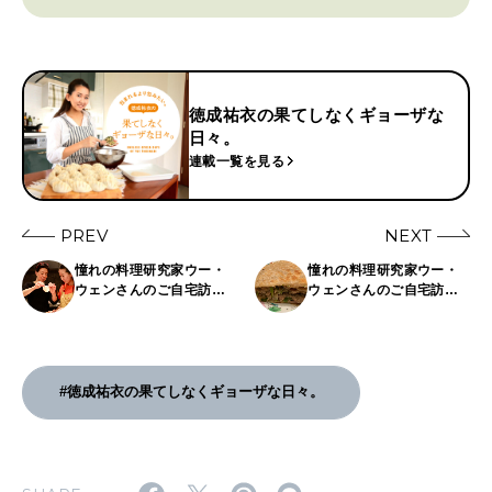
徳成祐衣の果てしなくギョーザな
日々。
連載一覧を見る
PREV
NEXT
憧れの料理研究家ウー・
憧れの料理研究家ウー・
ウェンさんのご自宅訪
ウェンさんのご自宅訪
問！【2】餃子作りを学
問！【4】北京の定番料理
ぶ。〜徳成祐衣の果てし
「ローピン」をいただ
なくギョーザな日々。〜
く。〜徳成祐衣の果てし
なくギョーザな日々。〜
#徳成祐衣の果てしなくギョーザな日々。