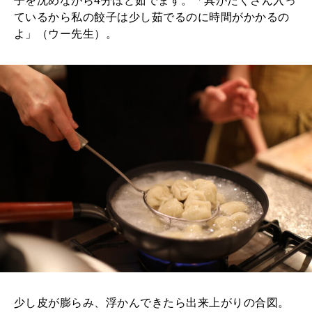
子を沈めながら4分ほど茹でます。「具がたくさん入っ
ているから私の餃子は少し茹でるのに時間がかかるの
よ」（ウー先生）。
少し皮が膨らみ、浮かんできたら出来上がりの合図。