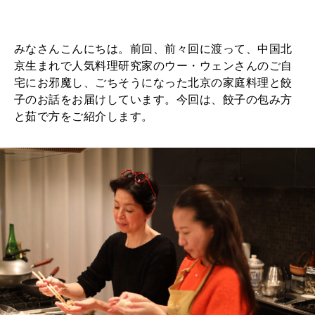
2026年8月号『お茶の時間です。』
みなさんこんにちは。前回、前々回に渡って、中国北
MAGAZINE
MOOK
京生まれで人気料理研究家のウー・ウェンさんのご自
2026年7月号「鎌倉 ローカルが 教えてくれた 本当の歩き方。」
宅にお邪魔し、ごちそうになった北京の家庭料理と餃
子のお話をお届けしています。今回は、餃子の包み方
2026年6月号「大銀座 トレンドが生まれる 新しい一流店へ。」
と茹で方をご紹介します。
FOLLOW US!
2026年5月号「“大好き”に出会いに。韓国」
2026年4月号「未来をつくる、学びの教科書。」
2026年3月号「スイーツ予想図 2026」
2026年2月号「良運を掴む 新・開運術。」
2026年1月号「猫がいれば、幸せ」
2025年12月号「お酒の新常識。」