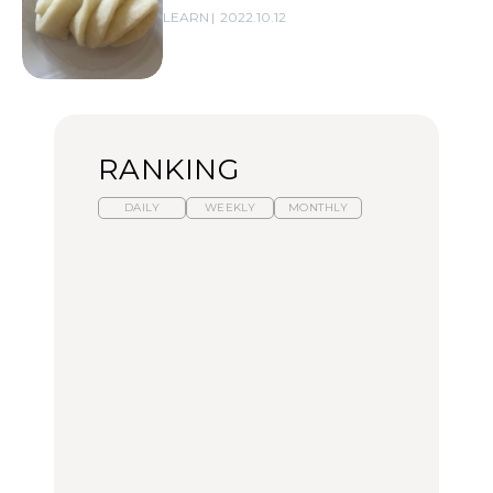
LEARN
2022.10.12
RANKING
DAILY
WEEKLY
MONTHLY
暑いから食べたくなる。
【東京近郊】日帰りひと
「来たぞ、トイトレ」|
わざわざ行きたいラーメ
り旅スポット5選｜館
弘中綾香の「純度
ン13選｜プロが選ぶベス
山、前橋、日光など
100%」～第141回～
ト3、大井町の人気店、
ご当地ラーメン
TRAVEL
LEARN
FOOD
No.1259『北海道 おいし
No.1259『北海道 おいし
【あんこ】一度は食べた
く遊ぶ、夏のご褒美
く遊ぶ、夏のご褒美
い名店13選｜どら焼き・
旅。』
旅。』
おはぎほか