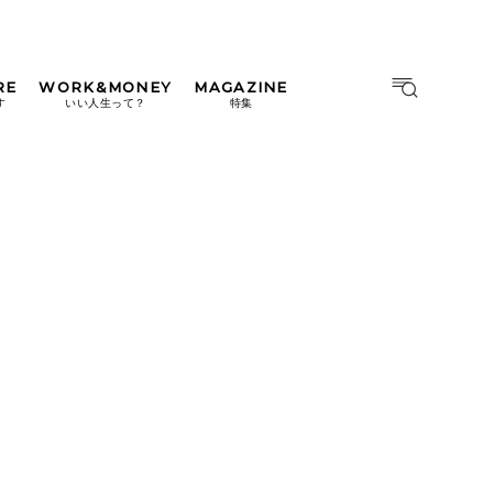
RE
WORK&MONEY
MAGAZINE
MAGAZINE
MOOK
す
いい人生って？
特集
2026年9月号「北海道 おいし
く遊ぶ、夏のご褒美旅。」
2026年8月号『お茶の時間で
す。』
日本橋
#中目黒
#吉祥寺
#横浜
2026年7月号「鎌倉 ローカル
が 教えてくれた 本当の歩き
方。」
2026年6月号「大銀座 トレン
ドが生まれる 新しい一流店
へ。」
2026年5月号「“大好き”に出
会いに。韓国」
2026年4月号「未来をつくる、