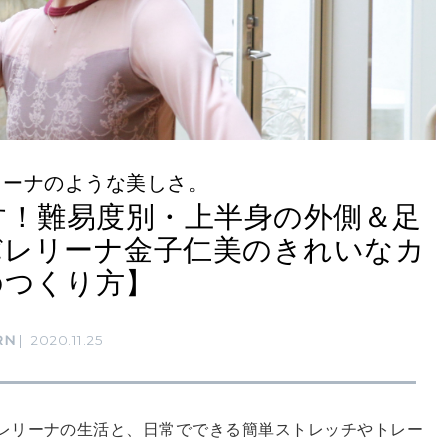
リーナのような美しさ。
す！難易度別・上半身の外側＆足
バレリーナ金子仁美のきれいなカ
のつくり方】
RN
2020.11.25
レリーナの生活と、日常でできる簡単ストレッチやトレー