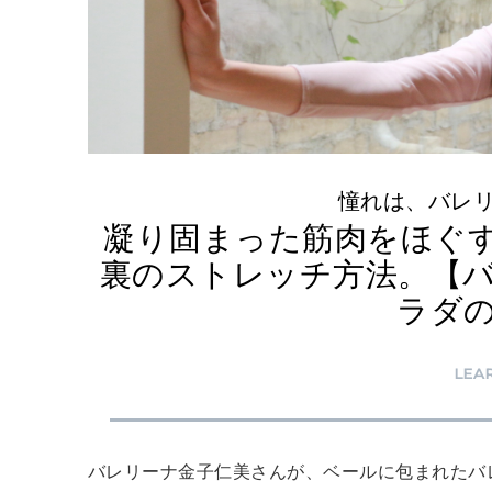
憧れは、バレ
凝り固まった筋肉をほぐ
裏のストレッチ方法。【
ラダ
LEA
バレリーナ金子仁美さんが、ベールに包まれたバ