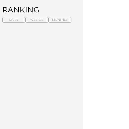
RANKING
DAILY
WEEKLY
MONTHLY
暑いから食べたくな
【東京近郊】日帰りひ
「来たぞ、トイトレ」|
る。わざわざ行きたい
とり旅スポット5選｜館
弘中綾香の「純度
ラーメン13選｜プロが
山、前橋、日光など
100%」～第141回～
選ぶベスト3、大井町の
人気店、ご当地ラーメ
TRAVEL
LEARN
FOOD
ン
No.1259『北海道 おい
No.1259『北海道 おい
【あんこ】一度は食べ
しく遊ぶ、夏のご褒美
しく遊ぶ、夏のご褒美
たい名店13選｜どら焼
旅。』
旅。』
き・おはぎほか
FOOD
いつもの食卓を格上げ
【東京近郊】日帰りひ
「来たぞ、トイトレ」|
する、夏の新定番「ホ
とり旅スポット5選｜館
弘中綾香の「純度
ワイトビール」で乾
山、前橋、日光など
100%」～第141回～
杯！｜料理家・長谷川
あかりさんの気取らな