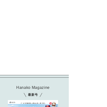
Hanako Magazine
最新号