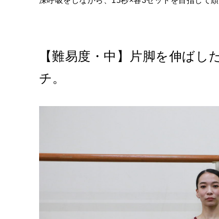
深呼吸をしながら、15秒×各3セットを目指して
【難易度・中】片脚を伸ばし
チ。