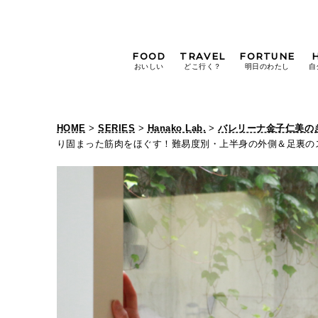
FOOD
TRAVEL
FORTUNE
おいしい
どこ行く？
明日のわたし
自
[12星座別] Weekly
Holoscope
HOME
>
SERIES
>
Hanako Lab.
>
バレリーナ金子仁美の
[12星座別] Monthly
り固まった筋肉をほぐす！難易度別・上半身の外側＆足裏の
Holoscope
#手土産
#シュークリーム
#パン
女神まり愛の
タロットメッセージ
#京都
[算命学] 星読みハナコの月巡