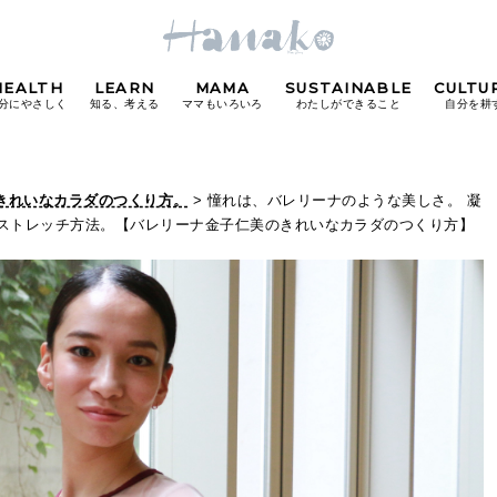
HEALTH
LEARN
MAMA
SUSTAINABLE
CULTU
分にやさしく
知る、考える
ママもいろいろ
わたしができること
自分を耕
POPULAR TAGS
きれいなカラダのつくり方。
> 憧れは、バレリーナのような美しさ。 凝
ストレッチ方法。【バレリーナ金子仁美のきれいなカラダのつくり方】
#カフェ
#朝ごはん
#開運
#東京駅
#銀座
#
り
FOLLOW US!