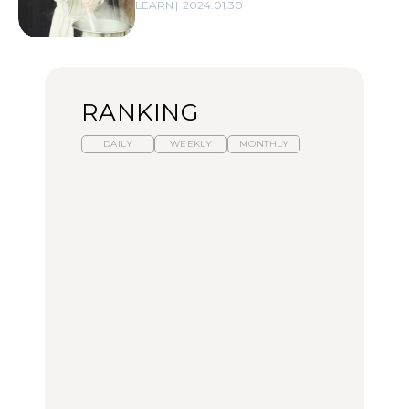
LEARN
2024.01.30
RANKING
DAILY
WEEKLY
MONTHLY
暑いから食べたくなる。
【東京近郊】日帰りひと
「来たぞ、トイトレ」|
わざわざ行きたいラーメ
り旅スポット5選｜館
弘中綾香の「純度
ン13選｜プロが選ぶベス
山、前橋、日光など
100%」～第141回～
ト3、大井町の人気店、
ご当地ラーメン
TRAVEL
LEARN
FOOD
No.1259『北海道 おいし
No.1259『北海道 おいし
【あんこ】一度は食べた
く遊ぶ、夏のご褒美
く遊ぶ、夏のご褒美
い名店13選｜どら焼き・
旅。』
旅。』
おはぎほか
FOOD