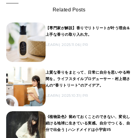
Related Posts
【専門家が解説】香りでリトリートが叶う理由＆
上手な香りの取り入れ方。
LEARN
2025.11.06
PR
上質な香りをまとって、日常に自分を思いやる時
間を。ライフスタイルプロデューサー・村上萌さ
んの“香リトリート”のアイデア。
LEARN
2025.10.31
PR
《植物染色》留めておくことのできない、変化し
続ける地球に生きている実感。自分でつくる、自
分で出会う | ハンドメイドは小宇宙#5