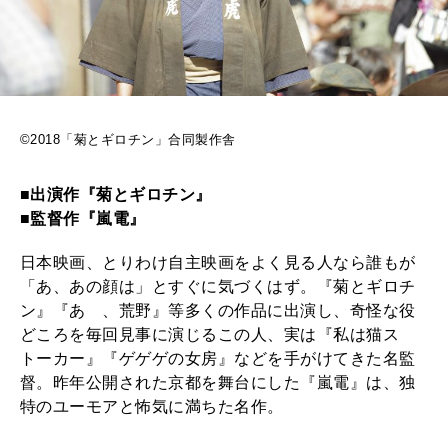
2025年12月号「お酒の新常識。」
©2018「菊とギロチン」合同製作舎
■出演作『菊とギロチン』
■監督作『嵐電』
日本映画、とりわけ自主映画をよく見る人なら誰もが
「あ、あの顔は」とすぐに気づくはず。『菊とギロチ
ン』『あゝ、荒野』等多くの作品に出演し、奇怪な役
どころを毎回見事に演じるこの人、実は『私は猫ス
トーカー』『ゲゲゲの女房』などを手がけてきた名監
督。昨年公開された京都を舞台にした『嵐電』は、独
特のユーモアと怖気に満ちた名作。