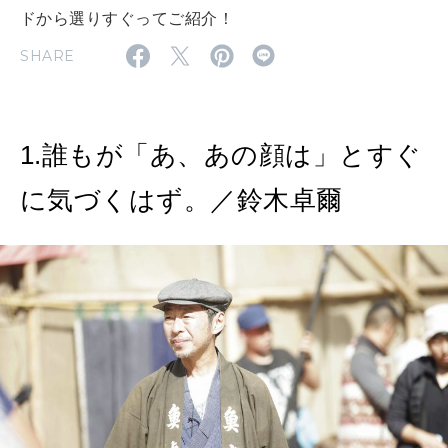
ドから選りすぐってご紹介！
2026年9月号「北海道 おいしく遊ぶ、夏のご褒美旅。」
SHARE
2026年8月号『お茶の時間です。』
MAGAZINE
MOOK
2026年7月号「鎌倉 ローカルが 教えてくれた 本当の歩き方。」
1.誰もが「あ、あの顔は」とすぐ
2026年6月号「大銀座 トレンドが生まれる 新しい一流店へ。」
に気づくはず。／鈴木卓爾
FOLLOW US!
2026年5月号「“大好き”に出会いに。韓国」
2026年4月号「未来をつくる、学びの教科書。」
2026年3月号「スイーツ予想図 2026」
2026年2月号「良運を掴む 新・開運術。」
2026年1月号「猫がいれば、幸せ」