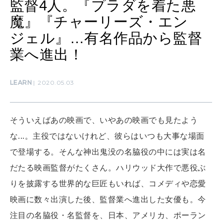
監督4人。『プラダを着た悪
MAMA
魔』『チャーリーズ・エン
ママもいろいろ
ジェル』…有名作品から監督
業へ進出！
SUSTAINABLE
わたしができること
LEARN
2020.05.03
CULTURE
そういえばあの映画で、いやあの映画でも見たよう
自分を耕す
な...。主役ではないけれど、彼らはいつも大事な場面
で登場する。そんな神出鬼没の名脇役の中には実は名
WORK&MONEY
だたる映画監督がたくさん。ハリウッド大作で悪役ぶ
いい人生って？
りを披露する世界的な巨匠もいれば、コメディや恋愛
映画に数々出演した後、監督業へ進出した女優も。今
MAGAZINE
注目の名脇役・名監督を、日本、アメリカ、ポーラン
特集