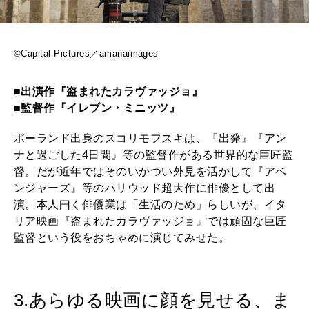
©Capital Pictures／amanaimages
■出演作『盗まれたカラヴァッジョ』
■監督作『イレブン・ミニッツ』
ポーランド出身のスコリモフスキは、『出発』『アン
ナと過ごした4日間』等の監督作がある世界的な巨匠監
督。だが近年ではそのいかつい外見を活かして『アベ
ンジャーズ』等のハリウッド超大作に俳優として出
演。本人曰く俳優業は「生活のため」らしいが、イタ
リア映画『盗まれたカラヴァッジョ』では頑固な巨匠
監督という役をおちゃめに演じてみせた。
3.あらゆる映画に顔を見せる、ま