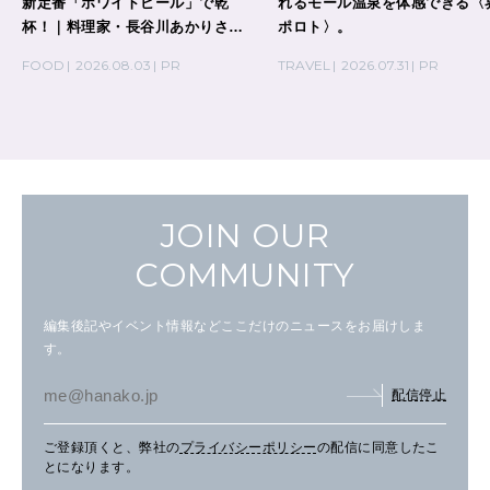
新定番「ホワイトビール」で乾
れるモール温泉を体感できる〈
杯！｜料理家・長谷川あかりさん
ポロト〉。
の気取らないおもてなし。
FOOD
2026.08.03
PR
TRAVEL
2026.07.31
PR
JOIN OUR
COMMUNITY
編集後記やイベント情報などここだけのニュースをお届けしま
す。
配信停止
ご登録頂くと、弊社の
プライバシーポリシー
の配信に同意したこ
とになります。