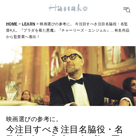
TRAVEL
HOME
>
LEARN
> 映画選びの参考に。 今注目すべき注目名脇役・名監
どこ行く？
督4人。『プラダを着た悪魔』『チャーリーズ・エンジェル』…有名作品
から監督業へ進出！
FORTUNE
明日のわたし
[12星座別] Weekly Holoscope
HEALTH
[12星座別] Monthly Love Holoscope
自分にやさしく
女神まり愛のタロットメッセージ
LEARN
算命学がわかる今月のあなた
映画選びの参考に。
知る、考える
今注目すべき注目名脇役・名