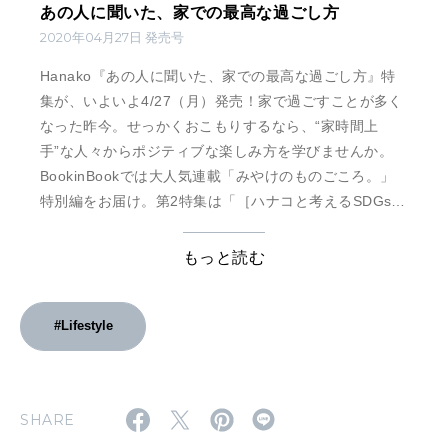
あの人に聞いた、家での最高な過ごし方
2020年04月27日 発売号
Hanako『あの人に聞いた、家での最高な過ごし方』特
集が、いよいよ4/27（月）発売！家で過ごすことが多く
なった昨今。せっかくおこもりするなら、“家時間上
手”な人々からポジティブな楽しみ方を学びませんか。
BookinBookでは大人気連載「みやけのものごころ。」
特別編をお届け。第2特集は「［ハナコと考えるSDGs第
1弾］わたしらしく、働く！」“わたしらしく働く”ことを
あきらめない、18人のストーリーを紹介します。
もっと読む
#Lifestyle
SHARE