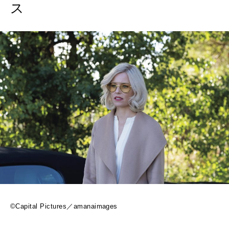
ス
©Capital Pictures／amanaimages