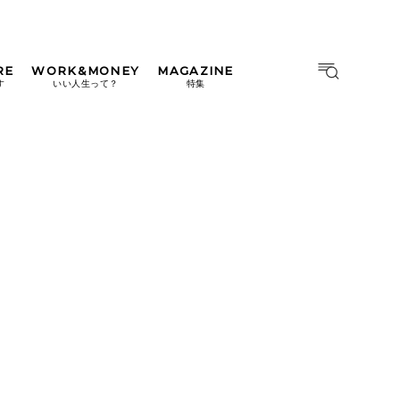
RE
WORK&MONEY
MAGAZINE
MAGAZINE
MOOK
す
いい人生って？
特集
2026年9月号「北海道 おいし
く遊ぶ、夏のご褒美旅。」
2026年8月号『お茶の時間で
す。』
日本橋
#中目黒
#吉祥寺
#横浜
2026年7月号「鎌倉 ローカル
が 教えてくれた 本当の歩き
方。」
2026年6月号「大銀座 トレン
ドが生まれる 新しい一流店
へ。」
2026年5月号「“大好き”に出
会いに。韓国」
2026年4月号「未来をつくる、