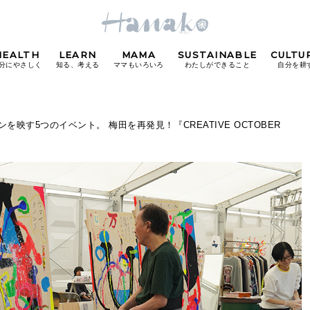
HEALTH
LEARN
MAMA
SUSTAINABLE
CULTU
分にやさしく
知る、考える
ママもいろいろ
わたしができること
自分を耕
POPULAR TAGS
映す5つのイベント。 梅田を再発見！『CREATIVE OCTOBER
#カフェ
#朝ごはん
#開運
#東京駅
#銀座
#
り
FOLLOW US!