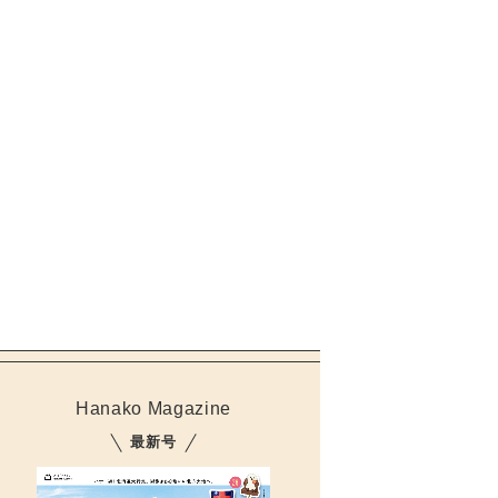
Hanako Magazine
最新号