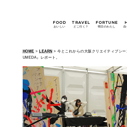
FOOD
TRAVEL
FORTUNE
おいしい
どこ行く？
明日のわたし
自
[12星座別] Weekly
Holoscope
HOME
>
LEARN
> 今とこれからの大阪クリエイティブシーンを
[12星座別] Monthly
UMEDA』レポート。
Holoscope
#手土産
#シュークリーム
#パン
女神まり愛の
タロットメッセージ
#京都
[算命学] 星読みハナコの月巡