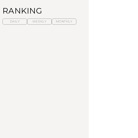
RANKING
DAILY
WEEKLY
MONTHLY
暑いから食べたくな
【東京近郊】日帰りひ
「来たぞ、トイトレ」|
る。わざわざ行きたい
とり旅スポット5選｜館
弘中綾香の「純度
ラーメン13選｜プロが
山、前橋、日光など
100%」～第141回～
選ぶベスト3、大井町の
人気店、ご当地ラーメ
TRAVEL
LEARN
FOOD
ン
【福島】わざわざ食べ
【東京近郊】日帰りひ
【あんこ】一度は食べ
に行きたいご当地グル
とり旅スポット5選｜館
たい名店13選｜どら焼
メ23選｜ラーメン、餃
山、前橋、日光など
き・おはぎほか
子、そばほか
FOOD
TRAVEL
FOOD
中目黒からひと駅の穴
No.1259『北海道 おい
「来たぞ、トイトレ」|
場。祐天寺の魅力10選
しく遊ぶ、夏のご褒美
弘中綾香の「純度
｜グルメ、ショッピン
旅。』
100%」～第141回～
グ、古着ほか