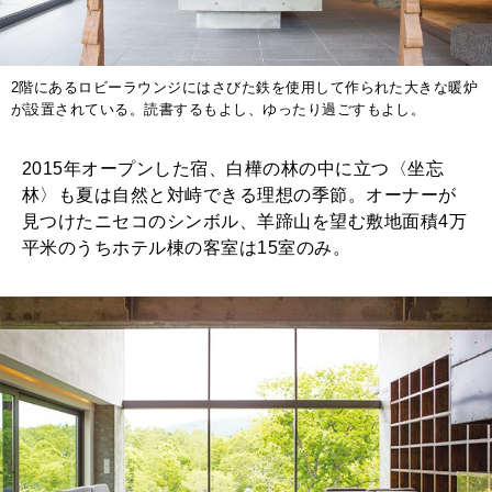
2階にあるロビーラウンジにはさびた鉄を使用して作られた大きな暖炉
が設置されている。読書するもよし、ゆったり過ごすもよし。
2015年オープンした宿、白樺の林の中に立つ〈坐忘
林〉も夏は自然と対峙できる理想の季節。オーナーが
見つけたニセコのシンボル、羊蹄山を望む敷地面積4万
平米のうちホテル棟の客室は15室のみ。