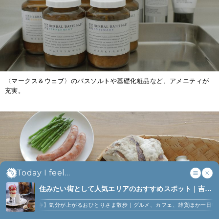
〈マークス＆ウェブ〉のバスソルトや基礎化粧品など、アメニティが
充実。
Today I feel...
住みたい街として人気エリアのおすすめスポット｜吉祥
寺、西荻窪、代々木上原、下北沢ほか (6)
】気分が上がるおひとりさま散歩｜グルメ、カフェ、雑貨ほか一日中楽しめるスポット1