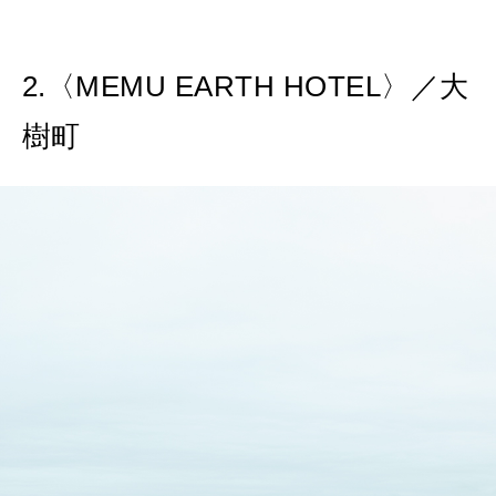
2.〈MEMU EARTH HOTEL〉／大
樹町