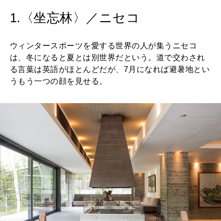
2026年4月号「未来をつくる、学びの教科書。」
1.〈坐忘林〉／ニセコ
2026年3月号「スイーツ予想図 2026」
ウィンタースポーツを愛する世界の人が集うニセコ
2026年2月号「良運を掴む 新・開運術。」
は、冬になると夏とは別世界だという。道で交わされ
る言葉は英語がほとんどだが、7月になれば避暑地とい
2026年1月号「猫がいれば、幸せ」
うもう一つの顔を見せる。
2025年12月号「お酒の新常識。」