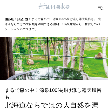
HEALTH
[12星座別] Monthly Love Holoscope
自分にやさしく
女神まり愛のタロットメッセージ
HOME
>
LEARN
> まるで森の中！源泉100%掛け流し露天風呂も。 北
LEARN
海道ならではの大自然を満喫できる宿4軒！高級旅館から一棟貸しのバ
算命学がわかる今月のあなた
知る、考える
ケーションハウスまで。
MAMA
ママもいろいろ
SUSTAINABLE
わたしができること
まるで森の中！源泉100%掛け流し露天風呂
も。
CULTURE
自分を耕す
北海道ならではの大自然を満