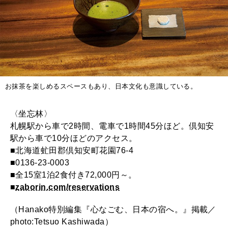
お抹茶を楽しめるスペースもあり、日本文化も意識している。
〈坐忘林〉
札幌駅から車で2時間、電車で1時間45分ほど。倶知安
駅から車で10分ほどのアクセス。
■北海道虻田郡倶知安町花園76-4
■0136-23-0003
■全15室1泊2食付き72,000円～。
■
zaborin.com/reservations
（Hanako特別編集『心なごむ、日本の宿へ。』掲載／
photo:Tetsuo Kashiwada）