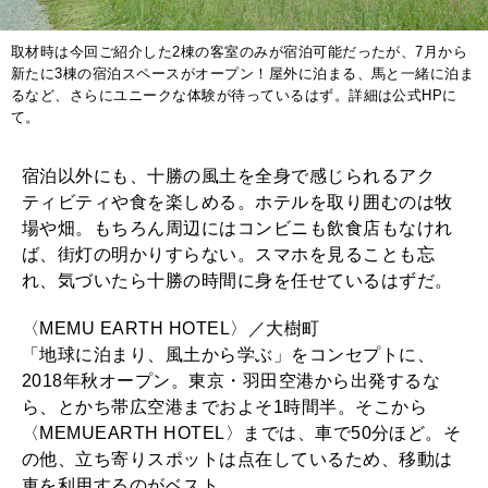
取材時は今回ご紹介した2棟の客室のみが宿泊可能だったが、7月から
新たに3棟の宿泊スペースがオープン！屋外に泊まる、馬と一緒に泊ま
るなど、さらにユニークな体験が待っているはず。詳細は公式HPに
て。
宿泊以外にも、十勝の風土を全身で感じられるアク
ティビティや食を楽しめる。ホテルを取り囲むのは牧
場や畑。もちろん周辺にはコンビニも飲食店もなけれ
ば、街灯の明かりすらない。スマホを見ることも忘
れ、気づいたら十勝の時間に身を任せているはずだ。
〈MEMU EARTH HOTEL〉／大樹町
「地球に泊まり、風土から学ぶ」をコンセプトに、
2018年秋オープン。東京・羽田空港から出発するな
ら、とかち帯広空港までおよそ1時間半。そこから
〈MEMUEARTH HOTEL〉までは、車で50分ほど。そ
の他、立ち寄りスポットは点在しているため、移動は
車を利用するのがベスト。