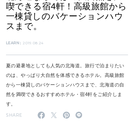
喫できる宿4軒！高級旅館から
一棟貸しのバケーションハウ
WORK&MONEY
いい人生って？
スまで。
LEARN
2019.08.24
MAGAZINE
特集
2026年9月号「北海道 おいしく遊ぶ、夏のご褒美旅。」
夏の避暑地としても人気の北海道。旅行で泊まりたい
のは、やっぱり大自然を体感できるホテル。高級旅館
2026年8月号『お茶の時間です。』
から一棟貸しのバケーションハウスまで、北海道の自
MAGAZINE
MOOK
然を満喫できるおすすめホテル・宿4軒をご紹介しま
2026年7月号「鎌倉 ローカルが 教えてくれた 本当の歩き方。」
す。
2026年6月号「大銀座 トレンドが生まれる 新しい一流店へ。」
SHARE
FOLLOW US!
2026年5月号「“大好き”に出会いに。韓国」