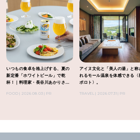
いつもの食卓を格上げする、夏の
アイヌ文化と「美人の湯」と称
新定番「ホワイトビール」で乾
れるモール温泉を体感できる〈
杯！｜料理家・長谷川あかりさん
ポロト〉。
の気取らないおもてなし。
FOOD
2026.08.03
PR
TRAVEL
2026.07.31
PR