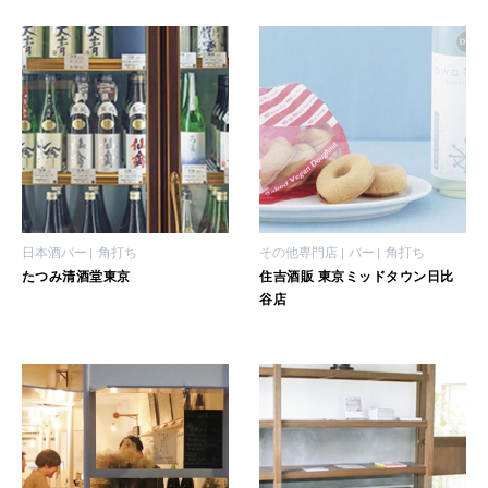
[12星座別] Weekly Holoscope
HEALTH
[12星座別] Monthly Love Holoscope
自分にやさしく
女神まり愛のタロットメッセージ
LEARN
算命学がわかる今月のあなた
知る、考える
日本酒バー
角打ち
その他専門店
バー
角打ち
MAMA
たつみ清酒堂東京
住吉酒販 東京ミッドタウン日比
ママもいろいろ
谷店
SUSTAINABLE
わたしができること
CULTURE