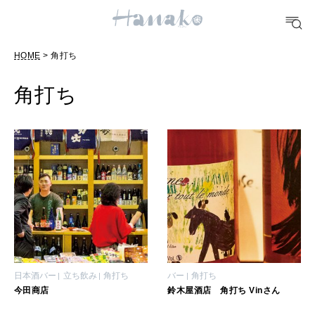
POPULAR TAGS
#手土産
#シュークリーム
#パン
#カフェ
#朝ごはん
#開運
HOME
> 角打ち
10 CATEGORIES
角打ち
FOOD
おいしい
TRAVEL
どこ行く？
FORTUNE
日本酒バー
立ち飲み
角打ち
バー
角打ち
明日のわたし
今田商店
鈴木屋酒店 角打ち Vinさん