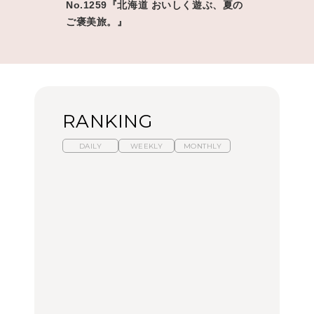
No.1259『北海道 おいしく遊ぶ、夏の
ご褒美旅。』
RANKING
DAILY
WEEKLY
MONTHLY
【福島】わざわざ食べに
暑いから食べたくなる。
「来たぞ、トイトレ」|
行きたいご当地グルメ23
わざわざ行きたいラーメ
弘中綾香の「純度
選｜ラーメン、餃子、そ
ン13選｜プロが選ぶベス
100%」～第141回～
ばほか
ト3、大井町の人気店、
ご当地ラーメン
FOOD
LEARN
FOOD
【東京近郊】日帰りひと
【東京近郊】日帰りひと
【あんこ】一度は食べた
り旅スポット5選｜館
り旅スポット5選｜館
い名店13選｜どら焼き・
山、前橋、日光など
山、前橋、日光など
おはぎほか