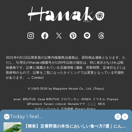
2021年4月1日以降更新の記事内掲載商品価格は、原則税込価格となります。た
だし、引用元のHanako掲載号が1195号以前の場合は、特に表示がなければ税
抜価格です。記事に掲載されている店舗情報 (価格、営業時間、定休日など) は
取材時のもので、記事をご覧になったタイミングでは変更となっている可能性
があります。 →
Contact
© 1945-2026 by Magazine House Co., Ltd. (Tokyo)
anan
BRUTUS
Casa BRUTUS
クロワッサン
GINZA
クウネル
Popeye
&Premium
Tarzan
colocal
Hanakoママ
こここ
MCS
マガジンワールド
広告掲載
Privacy Policy
Today I feel...
【簡単】定番野菜の本当においしい食べ方7選｜にんじ
ん、ジャガイモ、ピーマンなど (7)