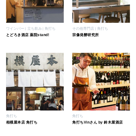
自分を耕す
ワインバー
立ち飲み
角打ち
その他専門店
角打ち
WORK&MONEY
とどろき酒店 薬院stand!
宗像発酵研究所
いい人生って？
MAGAZINE
特集
2026年9月号「北海道 おいしく遊ぶ、夏のご褒美旅。」
2026年8月号『お茶の時間です。』
MAGAZINE
MOOK
2026年7月号「鎌倉 ローカルが 教えてくれた 本当の歩き方。」
角打ち
角打ち
相模屋本店 角打ち
角打ちVinさん by 鈴木屋酒店
2026年6月号「大銀座 トレンドが生まれる 新しい一流店へ。」
FOLLOW US!