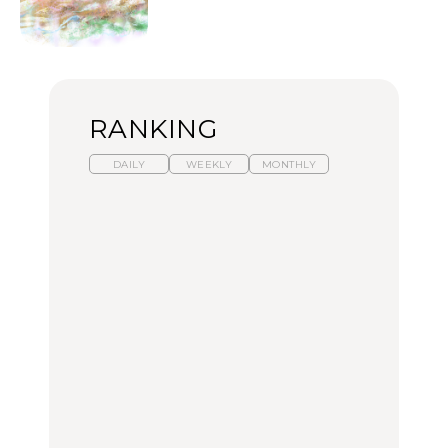
RANKING
DAILY
WEEKLY
MONTHLY
暑いから食べたくなる。
「来たぞ、トイトレ」|
「来たぞ、トイトレ」|
わざわざ行きたいラーメ
弘中綾香の「純度
弘中綾香の「純度
ン13選｜プロが選ぶベス
100%」～第141回～
100%」～第141回～
ト3、大井町の人気店、
ご当地ラーメン
LEARN
LEARN
FOOD
No.1259『北海道 おいし
No.1259『北海道 おいし
【あんこ】一度は食べた
く遊ぶ、夏のご褒美
く遊ぶ、夏のご褒美
い名店13選｜どら焼き・
旅。』
旅。』
おはぎほか
FOOD