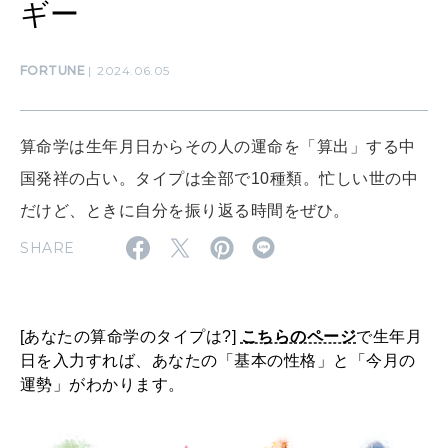
HEALTH
ギー
[12星座別] Monthly Love Holoscope
自分にやさしく
女神まり愛のタロットメッセージ
FORTUNE
2024.06.05
LEARN
算命学がわかる今月のあなた
知る、考える
算命学は生年月日からその人の運命を「算出」する中
国発祥の占い。タイプは全部で10種類。忙しい世の中
MAMA
だけど、ときに自分を振り返る時間をぜひ。
ママもいろいろ
SHARE
SUSTAINABLE
わたしができること
[あなたの算命学のタイプは?]
こちらのページ
で生年月
日を入力すれば、あなたの「基本の性格」と「今月の
運勢」がわかります。
CULTURE
自分を耕す