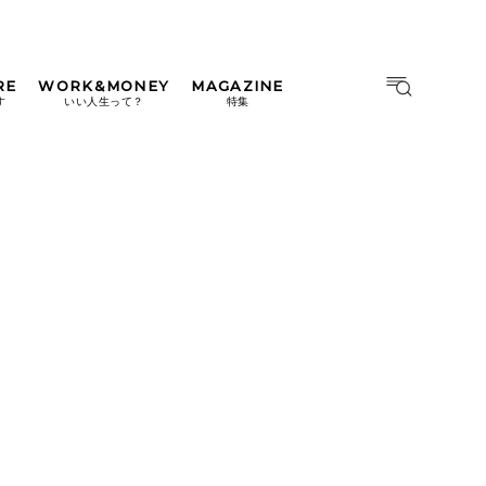
RE
WORK&MONEY
MAGAZINE
MAGAZINE
MOOK
す
いい人生って？
特集
2026年9月号「北海道 おいし
く遊ぶ、夏のご褒美旅。」
2026年8月号『お茶の時間で
す。』
日本橋
#中目黒
#吉祥寺
#横浜
2026年7月号「鎌倉 ローカル
が 教えてくれた 本当の歩き
方。」
2026年6月号「大銀座 トレン
ドが生まれる 新しい一流店
へ。」
2026年5月号「“大好き”に出
会いに。韓国」
2026年4月号「未来をつくる、