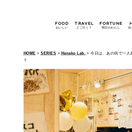
FOOD
TRAVEL
FORTUNE
おいしい
どこ行く？
明日のわたし
自
[12星座別] Weekly
Holoscope
HOME
>
SERIES
>
Hanako Lab.
> 今日は、あの街で一人呑
[12星座別] Monthly
ト
Holoscope
#手土産
#シュークリーム
#パン
女神まり愛の
タロットメッセージ
#京都
[算命学] 星読みハナコの月巡