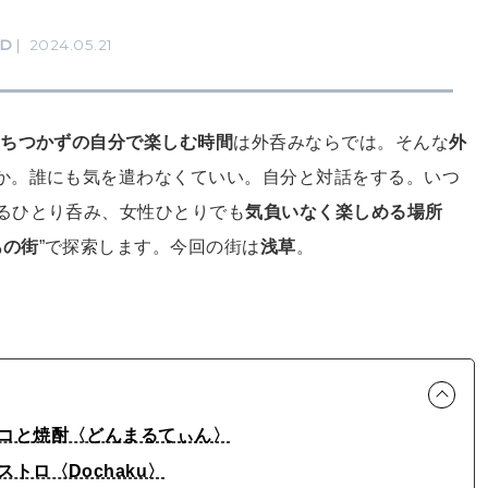
D
2024.05.21
っちつかずの自分で楽しむ時間
は外呑みならでは。そんな
外
んか。誰にも気を遣わなくていい。自分と対話をする。いつ
るひとり呑み、女性ひとりでも
気負いなく楽しめる場所
あの街
”で探索します。今回の街は
浅草
。
コと焼酎〈どんまるてぃん〉
トロ〈Dochaku〉