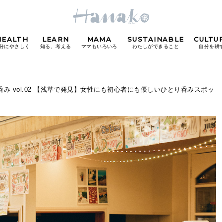
HEALTH
LEARN
MAMA
SUSTAINABLE
CULTU
分にやさしく
知る、考える
ママもいろいろ
わたしができること
自分を耕
POPULAR TAGS
み vol.02 【浅草で発見】女性にも初心者にも優しいひとり呑みスポッ
#カフェ
#朝ごはん
#開運
#東京駅
#銀座
#
り
FOLLOW US!