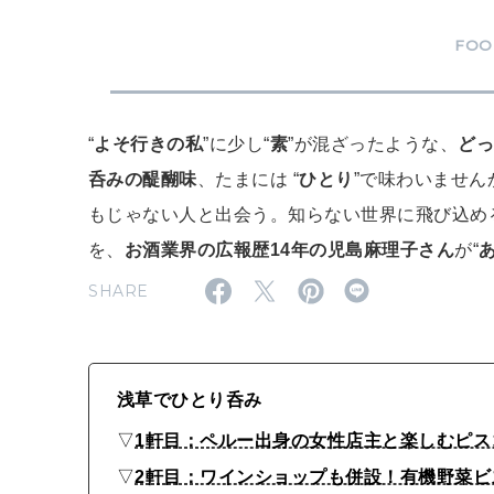
FOO
“
よそ行きの私
”に少し“
素
”が混ざったような、
ど
呑みの醍醐味
、たまには “
ひとり
”で味わいませ
もじゃない人と出会う。知らない世界に飛び込め
を、
お酒業界の広報歴14年の児島麻理子さん
が“
SHARE
浅草でひとり呑み
▽
1軒目：ペルー出身の女性店主と楽しむピス
▽
2軒目：ワインショップも併設！有機野菜ビス