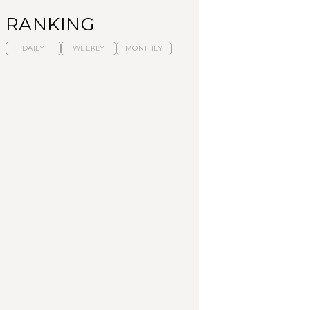
RANKING
DAILY
WEEKLY
MONTHLY
暑いから食べたくな
【東京近郊】日帰りひ
「来たぞ、トイトレ」|
る。わざわざ行きたい
とり旅スポット5選｜館
弘中綾香の「純度
ラーメン13選｜プロが
山、前橋、日光など
100%」～第141回～
選ぶベスト3、大井町の
人気店、ご当地ラーメ
TRAVEL
LEARN
FOOD
ン
No.1259『北海道 おい
No.1259『北海道 おい
【あんこ】一度は食べ
しく遊ぶ、夏のご褒美
しく遊ぶ、夏のご褒美
たい名店13選｜どら焼
旅。』
旅。』
き・おはぎほか
FOOD
いつもの食卓を格上げ
【東京近郊】日帰りひ
「来たぞ、トイトレ」|
する、夏の新定番「ホ
とり旅スポット5選｜館
弘中綾香の「純度
ワイトビール」で乾
山、前橋、日光など
100%」～第141回～
杯！｜料理家・長谷川
あかりさんの気取らな