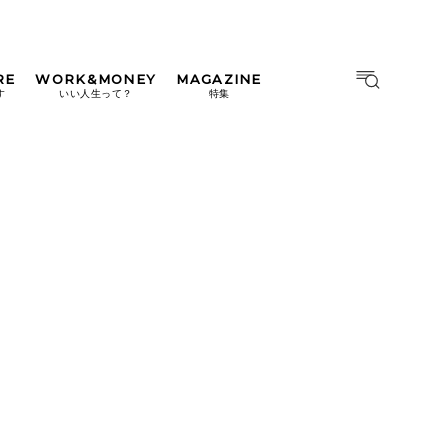
RE
WORK&MONEY
MAGAZINE
MAGAZINE
MOOK
す
いい人生って？
特集
2026年9月号「北海道 おいし
く遊ぶ、夏のご褒美旅。」
2026年8月号『お茶の時間で
す。』
日本橋
#中目黒
#吉祥寺
#横浜
2026年7月号「鎌倉 ローカル
が 教えてくれた 本当の歩き
方。」
2026年6月号「大銀座 トレン
ドが生まれる 新しい一流店
へ。」
2026年5月号「“大好き”に出
会いに。韓国」
2026年4月号「未来をつくる、