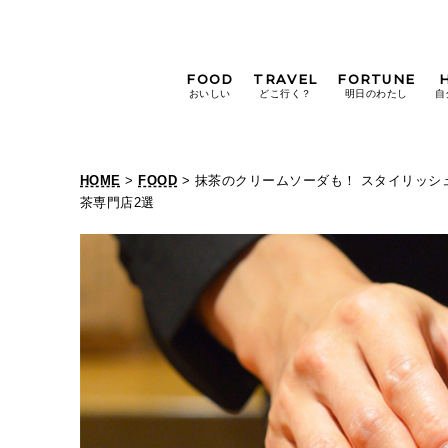
FOOD
TRAVEL
FORTUNE
おいしい
どこ行く？
明日のわたし
自
[12星座別] Weekly
Holoscope
HOME
>
FOOD
> 抹茶のクリームソーダも！ スタイリッ
[12星座別] Monthly
茶専門店2選
Holoscope
#手土産
#シュークリーム
#パン
女神まり愛の
タロットメッセージ
#京都
[算命学] 星読みハナコの月巡