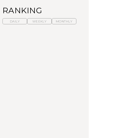
RANKING
DAILY
WEEKLY
MONTHLY
【福島】わざわざ食べ
暑いから食べたくな
「来たぞ、トイトレ」|
に行きたいご当地グル
る。わざわざ行きたい
弘中綾香の「純度
メ23選｜ラーメン、餃
ラーメン13選｜プロが
100%」～第141回～
子、そばほか
選ぶベスト3、大井町の
人気店、ご当地ラーメ
FOOD
LEARN
FOOD
ン
【東京近郊】日帰りひ
【東京近郊】日帰りひ
【あんこ】一度は食べ
とり旅スポット5選｜館
とり旅スポット5選｜館
たい名店13選｜どら焼
山、前橋、日光など
山、前橋、日光など
き・おはぎほか
TRAVEL
TRAVEL
FOOD
【福島】わざわざ食べ
「来たぞ、トイトレ」|
「来たぞ、トイトレ」|
に行きたいご当地グル
弘中綾香の「純度
弘中綾香の「純度
メ23選｜ラーメン、餃
100%」～第141回～
100%」～第141回～
子、そばほか