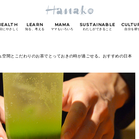
HEALTH
LEARN
MAMA
SUSTAINABLE
CULTU
分にやさしく
知る、考える
ママもいろいろ
わたしができること
自分を耕
POPULAR TAGS
シュ空間とこだわりのお茶でとっておきの時が過ごせる。おすすめの日本
#カフェ
#朝ごはん
#開運
#東京駅
#銀座
#
り
FOLLOW US!