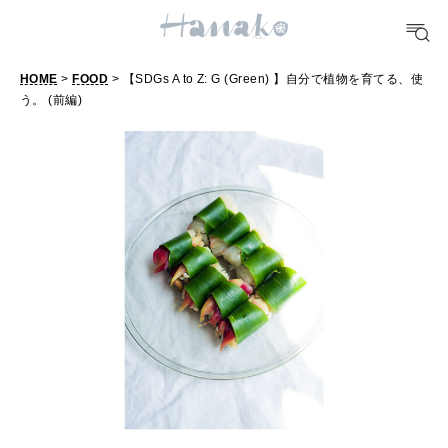
FOOD
おいしい
HOME
>
FOOD
> 【SDGs A to Z: G (Green) 】自分で植物を育てる、使
う。 (前編)
TRAVEL
どこ行く？
FORTUNE
明日のわたし
[12星座別] Weekly Holoscope
HEALTH
[12星座別] Monthly Love Holoscope
自分にやさしく
女神まり愛のタロットメッセージ