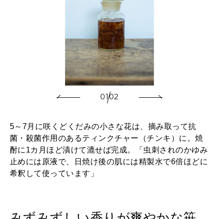
2026年2月号「良運を掴む 新・開運術。」
2026年1月号「猫がいれば、幸せ」
2025年12月号「お酒の新常識。」
01
02
5～7月に咲くどくだみの小さな花は、摘み取って抗
菌・殺菌作用のあるティンクチャー（チンキ）に。焼
酎に1カ月ほど漬けて漉せば完成。「虫刺されのかゆみ
止めには原液で、日焼け後の肌には精製水で6倍ほどに
希釈して使っています」
みずみずしい香りが爽やかな笹