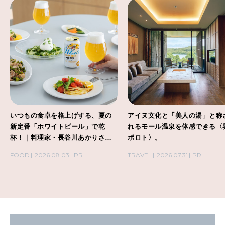
いつもの食卓を格上げする、夏の
アイヌ文化と「美人の湯」と称
新定番「ホワイトビール」で乾
れるモール温泉を体感できる〈
杯！｜料理家・長谷川あかりさん
ポロト〉。
の気取らないおもてなし。
FOOD
2026.08.03
PR
TRAVEL
2026.07.31
PR