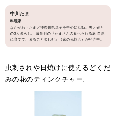
中川たま
MAGAZINE
特集
料理家
なかがわ・たま／神奈川県逗子を中心に活動。夫と娘と
2026年9月号「北海道 おいしく遊ぶ、夏のご褒美旅。」
の3人暮らし。 最新刊の『たまさんの食べられる庭 自然
に育てて、まるごと楽しむ』（家の光協会）が発売中。
2026年8月号『お茶の時間です。』
MAGAZINE
MOOK
2026年7月号「鎌倉 ローカルが 教えてくれた 本当の歩き方。」
虫刺されや日焼けに使えるどくだ
2026年6月号「大銀座 トレンドが生まれる 新しい一流店へ。」
みの花のティンクチャー。
FOLLOW US!
2026年5月号「“大好き”に出会いに。韓国」
2026年4月号「未来をつくる、学びの教科書。」
2026年3月号「スイーツ予想図 2026」