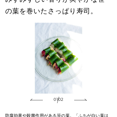
の葉を巻いたさっぱり寿司。
01
02
防腐効果や殺菌作用がある笹の葉。「ふちが白い葉は