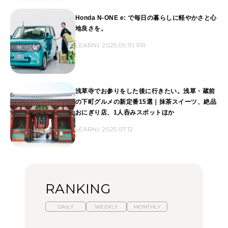
Honda N-ONE e: で毎日の暮らしに軽やかさと心
地良さを。
LEARN
2025.09.11
PR
浅草寺でお参りをした後に行きたい。浅草・蔵前
の下町グルメの新定番15選｜抹茶スイーツ、絶品
おにぎり店、1人呑みスポットほか
LEARN
2025.07.12
RANKING
DAILY
WEEKLY
MONTHLY