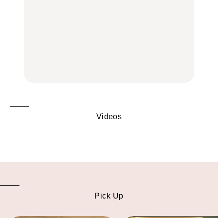
FOOD
いつもの食卓を格上げす
【2026年最新】横浜の絶
行列に並んででも食べる
る、夏の新定番「ホワイ
品ランチ29選｜横浜駅周
べし！喜多方ラーメンの
トビール」で乾杯！｜料
辺、みなとみらい、横浜
名店3選
理家・長谷川あかりさん
中華街、和食、洋食ほか
の気取らないおもてな
FOOD
FOOD | PR
FOOD
し。
Videos
Pick Up