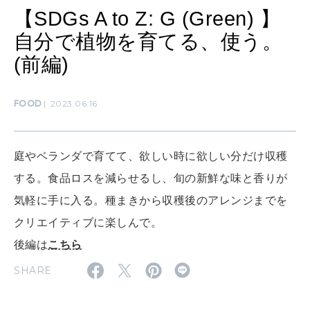
LEARN
算命学がわかる今月のあなた
【SDGs A to Z: G (Green) 】
知る、考える
自分で植物を育てる、使う。
(前編)
MAMA
ママもいろいろ
FOOD
2023.06.16
SUSTAINABLE
わたしができること
庭やベランダで育てて、欲しい時に欲しい分だけ収穫
する。食品ロスを減らせるし、旬の新鮮な味と香りが
気軽に手に入る。種まきから収穫後のアレンジまでを
CULTURE
クリエイティブに楽しんで。
自分を耕す
後編は
こちら
SHARE
WORK&MONEY
いい人生って？