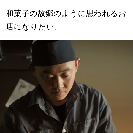
2026年9月号「北海道 おいしく遊ぶ、夏のご褒美旅。」
和菓子の故郷のように思われるお
店になりたい。
2026年8月号『お茶の時間です。』
MAGAZINE
MOOK
2026年7月号「鎌倉 ローカルが 教えてくれた 本当の歩き方。」
2026年6月号「大銀座 トレンドが生まれる 新しい一流店へ。」
FOLLOW US!
2026年5月号「“大好き”に出会いに。韓国」
2026年4月号「未来をつくる、学びの教科書。」
2026年3月号「スイーツ予想図 2026」
2026年2月号「良運を掴む 新・開運術。」
2026年1月号「猫がいれば、幸せ」