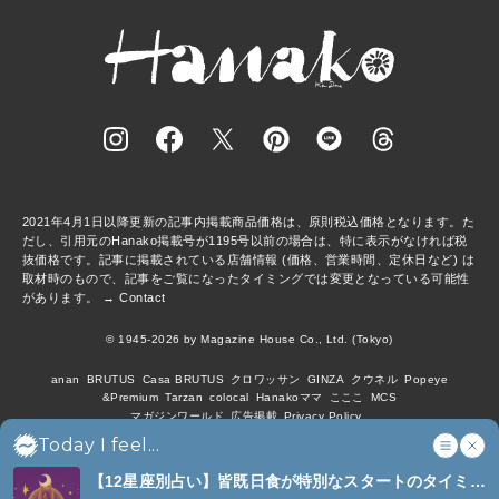
2021年4月1日以降更新の記事内掲載商品価格は、原則税込価格となります。た
だし、引用元のHanako掲載号が1195号以前の場合は、特に表示がなければ税
抜価格です。記事に掲載されている店舗情報 (価格、営業時間、定休日など) は
取材時のもので、記事をご覧になったタイミングでは変更となっている可能性
があります。 →
Contact
© 1945-2026 by Magazine House Co., Ltd. (Tokyo)
anan
BRUTUS
Casa BRUTUS
クロワッサン
GINZA
クウネル
Popeye
&Premium
Tarzan
colocal
Hanakoママ
こここ
MCS
マガジンワールド
広告掲載
Privacy Policy
Today I feel...
【12星座別占い】皆既日食が特別なスタートのタイミン