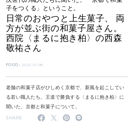
MAMA
子をつくる」ということ。
ママもいろいろ
日常のおやつと上生菓子、 両
方が並ぶ街の和菓子屋さん。
SUSTAINABLE
西院〈まるに抱き柏〉の西森
わたしができること
敬祐さん
FOOD
2022.10.08
CULTURE
自分を耕す
老舗の和菓子店がひしめく京都で、新風を起こしてい
WORK&MONEY
る若い職人たち。王道で勝負する〈まるに抱き柏〉に
いい人生って？
聞いた、京都と和菓子について。
SHARE
MAGAZINE
特集