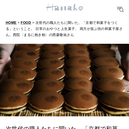
TRAVEL
HOME
>
FOOD
> 次世代の職人たちに聞いた、「京都で和菓子をつく
どこ行く？
る」ということ。 日常のおやつと上生菓子、 両方が並ぶ街の和菓子屋さ
ん。西院〈まるに抱き柏〉の西森敬祐さん
FORTUNE
明日のわたし
[12星座別] Weekly Holoscope
HEALTH
[12星座別] Monthly Love Holoscope
自分にやさしく
女神まり愛のタロットメッセージ
LEARN
算命学がわかる今月のあなた
知る、考える
次世代の職人たちに聞いた、「京都で和菓