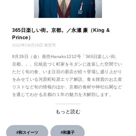
365日楽しい街。京都。／永瀬 廉（King &
Prince）
2022年08月26日 発売号
8月26日（金）発売Hanako1212号「365日楽しい街。
京都。」。伝統息づく町家をモダンに改装した空間でい
ただく旬の食、いま注目の新店が続々登場し盛り上がり
をみせている河原町松原エリア解説、食＆雑貨のお土産
リストなど旬の情報のほか、京都の食材や神社仏閣など
を通じてわかる京都の１年の魅力を大解剖します。
もっと読む
#和スイーツ
#和菓子