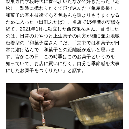
製菓専門学校時代に食べ歩いたなかで好きだった〈老
松〉、製造に携わりたくて飛び込んだ〈亀屋良長〉、
和菓子の基本技術である包あんを誰よりもうまくなる
ために入った〈出町ふたば〉。名店で15年間の研鑽を
経て、2021年1月に独立した西森敬祐さん。目指した
のは、日常のおやつと上生菓子の両方が棚に並ぶ地域
密着型の〝和菓子屋さん〞だ。「京都では和菓子が日
常に溶け込んで、和菓子との距離感が近いと思いま
す。皆がこの日、この時季はこのお菓子というのを
知っていて、お店に買いに行く。自分も季節感を大事
にしたお菓子をつくりたい」と話す。