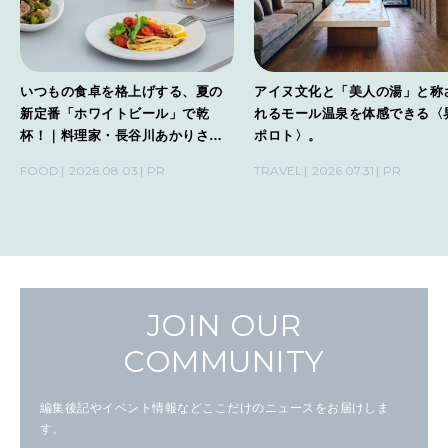
いつもの食卓を格上げする、夏の
アイヌ文化と「美人の湯」と称
新定番「ホワイトビール」で乾
れるモール温泉を体感できる〈
杯！｜料理家・長谷川あかりさん
ポロト〉。
の気取らないおもてなし。
FOOD
2026.08.03
PR
TRAVEL
2026.07.31
PR
JOIN OUR
COMMUNITY
編集後記やイベント情報などここだけのニュースをお届けしま
す。