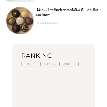
【あんこ】一度は食べたい名店13選｜どら焼き・
おはぎほか
FOOD
2026.07.11
RANKING
DAILY
WEEKLY
MONTHLY
【2026年夏】マリーアン
暑いから食べたくなる。
「来たぞ、トイトレ」|
トワネット展が話題！ 東
わざわざ行きたいラーメ
弘中綾香の「純度
京、横浜、京都でおすす
ン13選｜プロが選ぶベス
100%」～第141回～
めのアート展4選
ト3、大井町の人気店、
ご当地ラーメン
CULTURE
LEARN
FOOD
【福島】わざわざ食べに