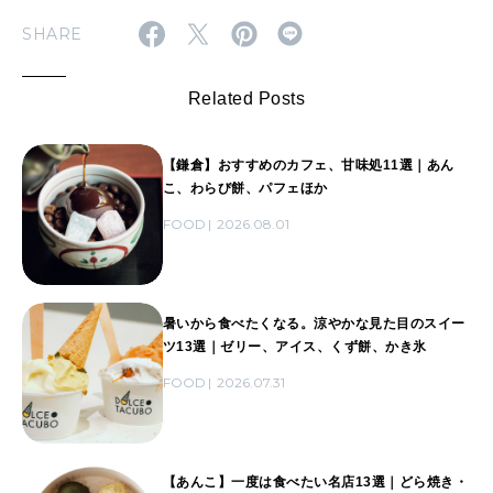
SHARE
Related Posts
【鎌倉】おすすめのカフェ、甘味処11選｜あん
こ、わらび餅、パフェほか
FOOD
2026.08.01
暑いから食べたくなる。涼やかな見た目のスイー
ツ13選｜ゼリー、アイス、くず餅、かき氷
FOOD
2026.07.31
【あんこ】一度は食べたい名店13選｜どら焼き・