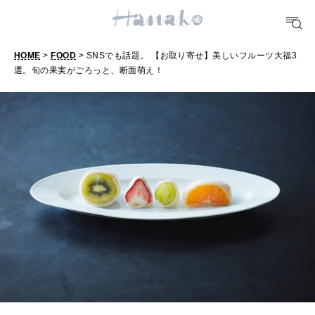
FOOD
おいしい
HOME
>
FOOD
> SNSでも話題。 【お取り寄せ】美しいフルーツ大福3
選。旬の果実がごろっと、断面萌え！
TRAVEL
どこ行く？
FORTUNE
明日のわたし
[12星座別] Weekly Holoscope
HEALTH
[12星座別] Monthly Love Holoscope
自分にやさしく
女神まり愛のタロットメッセージ
LEARN
算命学がわかる今月のあなた