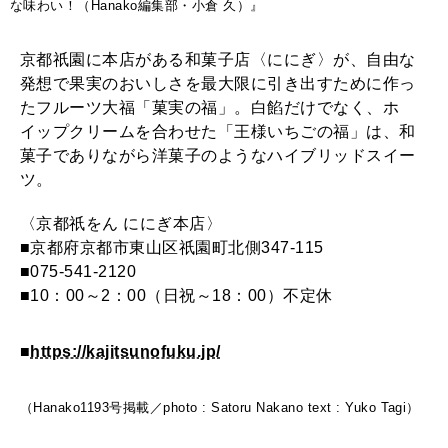
な味わい！（Hanako編集部・小倉 久）』
京都祇園に本店がある和菓子店〈ににぎ〉が、自由な
発想で果実のおいしさを最大限に引き出すために作っ
たフルーツ大福「菓実の福」。白餡だけでなく、ホ
イップクリームを合わせた「王様いちごの福」は、和
菓子でありながら洋菓子のようなハイブリッドスイー
ツ。
〈京都祇をん ににぎ本店〉
■京都府京都市東山区祇園町北側347-115
■075-541-2120
■10：00～2：00（日祝～18：00）不定休
■
https://kajitsunofuku.jp/
（Hanako1193号掲載／photo : Satoru Nakano text : Yuko Tagi）