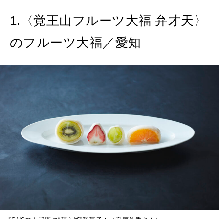
1.〈覚王山フルーツ大福 弁才天〉
MAGAZINE
特集
のフルーツ大福／愛知
2026年9月号「北海道 おいしく遊ぶ、夏のご褒美旅。」
2026年8月号『お茶の時間です。』
MAGAZINE
MOOK
2026年7月号「鎌倉 ローカルが 教えてくれた 本当の歩き方。」
2026年6月号「大銀座 トレンドが生まれる 新しい一流店へ。」
FOLLOW US!
2026年5月号「“大好き”に出会いに。韓国」
2026年4月号「未来をつくる、学びの教科書。」
2026年3月号「スイーツ予想図 2026」
2026年2月号「良運を掴む 新・開運術。」