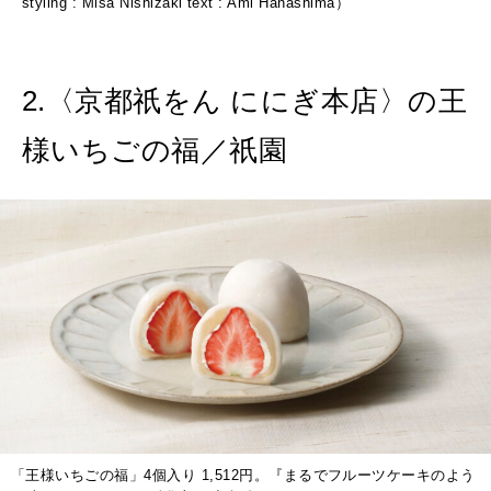
styling : Misa Nishizaki text : Ami Hanashima）
2.〈京都祇をん ににぎ本店〉の王
様いちごの福／祇園
「王様いちごの福」4個入り 1,512円。『まるでフルーツケーキのよう