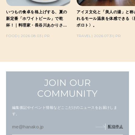
いつもの食卓を格上げする、夏の
アイヌ文化と「美人の湯」と称
新定番「ホワイトビール」で乾
れるモール温泉を体感できる〈
杯！｜料理家・長谷川あかりさん
ポロト〉。
の気取らないおもてなし。
FOOD
2026.08.03
PR
TRAVEL
2026.07.31
PR
JOIN OUR
COMMUNITY
編集後記やイベント情報などここだけのニュースをお届けしま
す。
配信停止