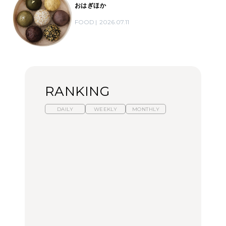
おはぎほか
FOOD
2026.07.11
RANKING
DAILY
WEEKLY
MONTHLY
【福島】わざわざ食べに
暑いから食べたくなる。
「来たぞ、トイトレ」|
行きたいご当地グルメ23
わざわざ行きたいラーメ
弘中綾香の「純度
選｜ラーメン、餃子、そ
ン13選｜プロが選ぶベス
100%」～第141回～
ばほか
ト3、大井町の人気店、
ご当地ラーメン
FOOD
LEARN
FOOD
【東京近郊】日帰りひと
【東京近郊】日帰りひと
【あんこ】一度は食べた
り旅スポット5選｜館
り旅スポット5選｜館
い名店13選｜どら焼き・
山、前橋、日光など
山、前橋、日光など
おはぎほか