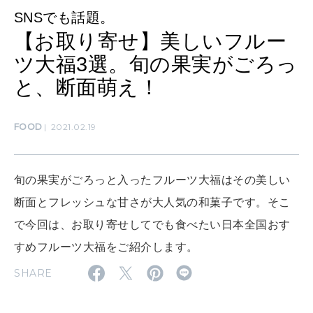
知る、考える
SNSでも話題。
【お取り寄せ】美しいフルー
ツ大福3選。旬の果実がごろっ
MAMA
ママもいろいろ
と、断面萌え！
FOOD
2021.02.19
SUSTAINABLE
わたしができること
旬の果実がごろっと入ったフルーツ大福はその美しい
CULTURE
断面とフレッシュな甘さが大人気の和菓子です。そこ
自分を耕す
で今回は、お取り寄せしてでも食べたい日本全国おす
すめフルーツ大福をご紹介します。
WORK&MONEY
SHARE
いい人生って？