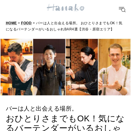
HEALTH
[12星座別] Monthly Love Holoscope
自分にやさしく
HOME
>
FOOD
> バーは人と出会える場所。 おひとりさまでもOK！気
女神まり愛のタロットメッセージ
になるバーテンダーがいるおしゃれBAR4選【渋谷・原宿エリア】
LEARN
算命学がわかる今月のあなた
知る、考える
MAMA
ママもいろいろ
SUSTAINABLE
わたしができること
バーは人と出会える場所。
おひとりさまでもOK！気にな
CULTURE
るバーテンダーがいるおしゃ
自分を耕す