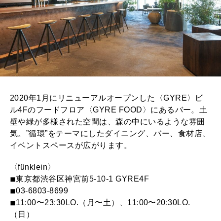
2020年1月にリニューアルオープンした〈GYRE〉ビ
ル4Fのフードフロア〈GYRE FOOD〉にあるバー。土
壁や緑が多様された空間は、森の中にいるような雰囲
気。”循環”をテーマにしたダイニング、バー、食材店、
イベントスペースが広がります。
〈fünklein〉
◾︎東京都渋谷区神宮前5-10-1 GYRE4F
◾︎03-6803-8699
◾︎11:00〜23:30LO.（月〜土）、11:00〜20:30LO.
（日）