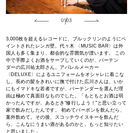
01
03
3,000枚を超えるレコードに、ブルックリンのようにペ
イントされたレンガ壁。代々木 〈MUSIC BAR〉は外
国人も多く集まり、都会的な雰囲気が漂います。 この
中で手際よくお酒をサーブしていくのが、バーテン
ダーの広川祐太郎さん。アパレルメーカー
〈DELUXE〉によるユニフォームをオシャレに着こな
し、長めの髪をきれいに撫で付けた広川さんは、いか
にもイマドキな若者ですが、バーテンダーを選んだ理
由は極めて真面目なものでした。「もともとお酒は弱
かったんですが、あるとき”修行しよう！”と思い立って
家で飲みだしたんです。 初めてバーボンを飲んだら、
案外飲めて。その後、スコッチウイスキーを飲んだ
ら、こんなにうまい酒があるのかと。もっと知りたい
と思いました」