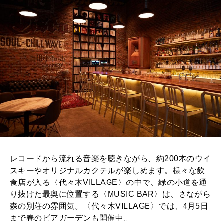
レコードから流れる音楽を聴きながら、約200本のウイ
スキーやオリジナルカクテルが楽しめます。様々な飲
食店が入る〈代々木VILLAGE〉の中で、緑の小道を通
り抜けた最奥に位置する〈MUSIC BAR〉は、さながら
森の別荘の雰囲気。〈代々木VILLAGE〉では、4月5日
まで春のビアガーデンも開催中。