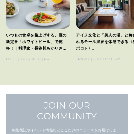
いつもの食卓を格上げする、夏の
アイヌ文化と「美人の湯」と称
新定番「ホワイトビール」で乾
れるモール温泉を体感できる〈
杯！｜料理家・長谷川あかりさん
ポロト〉。
の気取らないおもてなし。
FOOD
2026.08.03
PR
TRAVEL
2026.07.31
PR
JOIN OUR
COMMUNITY
編集後記やイベント情報などここだけのニュースをお届けしま