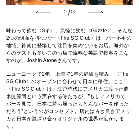
01
03
味わって飲む〈Sip〉、気軽に飲む〈Guzzle〉。そんな
2つの側面を持つバー〈The SG Club〉は、バー不毛の
地域、神南に登場して注目を集めているお店。海外か
らのゲストも多いこのお店で流暢な英語で接客をこな
すのが、Joshin Atoneさんです。
ニューヨークで2年、上海で1年の経験を積み、〈The
SG Club〉のオープンに合わせて日本に移住。ここ
〈The SG Club〉は、江戸時代にアメリカに渡った遣
米使節団という実在する侍たちが、”もしアメリカで
バーを見て、日本に持ち帰ったらどんなバーを作った
だろう”というのがコンセプト。店内は古き良きアメリ
カと日本が混ざり合うオリジナルの世界が広がりま
す。