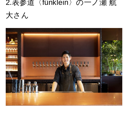
2.表参道〈fünklein〉の一ノ瀬 航
大さん