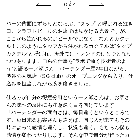
01
04
バーの背面にずらりとならぶ、”タップ”と呼ばれる注ぎ
口。クラフトビールのお店では見かける光景ですが、
ここから注がれるのはビールではなく、なんとカクテ
ル！このようにタップから注がれるカクテルは”タップ
カクテル”と呼ばれ、海外ではトレンドのひとつとなり
つつあります。自らの仕事を”ラボで働く技術者のよ
う”と語る一ノ瀬さん。バーテンダー歴2年目ながら、
渋谷の人気店〈SG club〉のオープニングから入り、仕
込みを担当しながら腕を磨きました。
仕込みが自分の得意分野という一ノ瀬さんは、お客さ
んの味への反応にも注意深く目を向けています。
「バーテンダーの面白さは、毎日違うというところで
す。毎日来るお客さんも違えば、同じ人が来てもその
時によって感情も違うし、状況も違う。もちろん僕も
感情が変わったりします。そんな中で自分が作ったカ