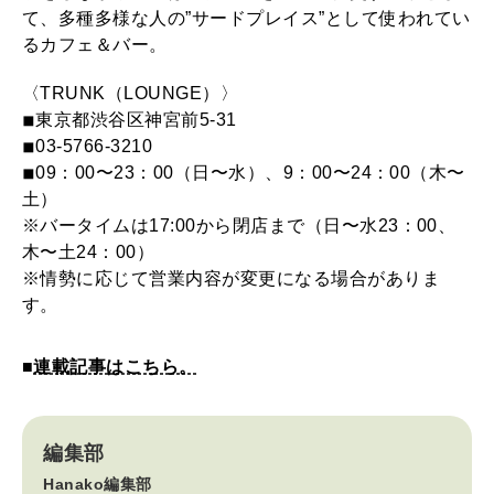
て、多種多様な人の”サードプレイス”として使われてい
るカフェ＆バー。
〈TRUNK（LOUNGE）〉
◾︎東京都渋谷区神宮前5-31
◾︎03-5766-3210
◾︎09：00〜23：00（日〜水）、9：00〜24：00（木〜
土）
※バータイムは17:00から閉店まで（日〜水23：00、
木〜土24：00）
※情勢に応じて営業内容が変更になる場合がありま
す。
■
連載記事はこちら。
編集部
Hanako編集部