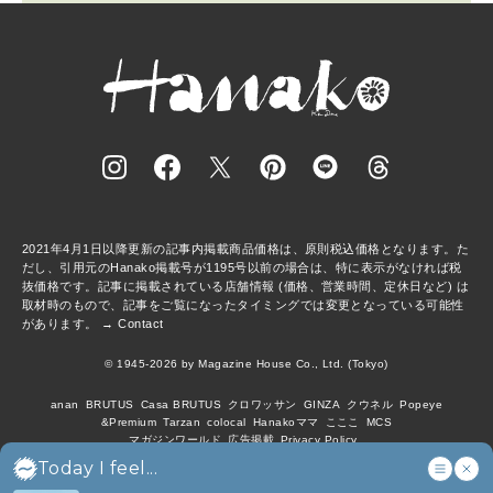
2021年4月1日以降更新の記事内掲載商品価格は、原則税込価格となります。た
だし、引用元のHanako掲載号が1195号以前の場合は、特に表示がなければ税
抜価格です。記事に掲載されている店舗情報 (価格、営業時間、定休日など) は
取材時のもので、記事をご覧になったタイミングでは変更となっている可能性
があります。 →
Contact
© 1945-2026 by Magazine House Co., Ltd. (Tokyo)
anan
BRUTUS
Casa BRUTUS
クロワッサン
GINZA
クウネル
Popeye
&Premium
Tarzan
colocal
Hanakoママ
こここ
MCS
マガジンワールド
広告掲載
Privacy Policy
Today I feel...