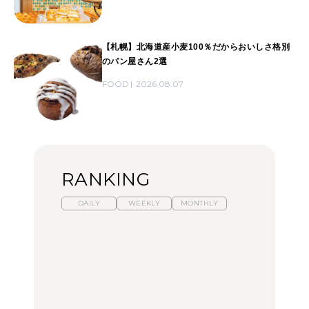
【札幌】北海道産小麦100％だからおいしさ格別
のパン屋さん2選
FOOD
2026.08.07
RANKING
DAILY
WEEKLY
MONTHLY
暑いから食べたくなる。
【東京近郊】日帰りひと
「来たぞ、トイトレ」|
わざわざ行きたいラーメ
り旅スポット5選｜館
弘中綾香の「純度
ン13選｜プロが選ぶベス
山、前橋、日光など
100%」～第141回～
ト3、大井町の人気店、
ご当地ラーメン
TRAVEL
LEARN
FOOD