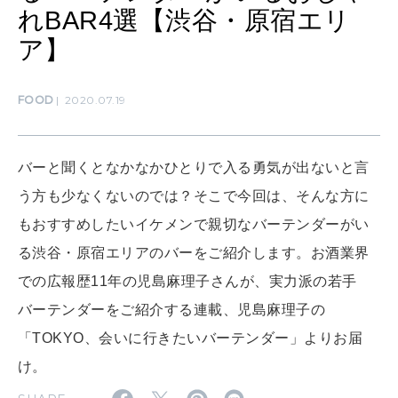
れBAR4選【渋谷・原宿エリ
ア】
WORK&MONEY
いい人生って？
FOOD
2020.07.19
MAGAZINE
バーと聞くとなかなかひとりで入る勇気が出ないと言
特集
う方も少なくないのでは？そこで今回は、そんな方に
2026年9月号「北海道 おいしく遊ぶ、夏のご褒美旅。」
もおすすめしたいイケメンで親切なバーテンダーがい
る渋谷・原宿エリアのバーをご紹介します。お酒業界
2026年8月号『お茶の時間です。』
での広報歴11年の児島麻理子さんが、実力派の若手
MAGAZINE
MOOK
2026年7月号「鎌倉 ローカルが 教えてくれた 本当の歩き方。」
バーテンダーをご紹介する連載、児島麻理子の
「TOKYO、会いに行きたいバーテンダー」よりお届
2026年6月号「大銀座 トレンドが生まれる 新しい一流店へ。」
け。
FOLLOW US!
2026年5月号「“大好き”に出会いに。韓国」