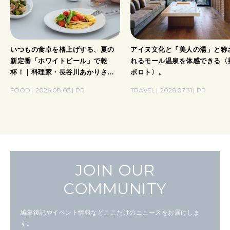
いつもの食卓を格上げする、夏の
アイヌ文化と「美人の湯」と称
新定番「ホワイトビール」で乾
れるモール温泉を体感できる〈
杯！｜料理家・長谷川あかりさん
ポロト〉。
の気取らないおもてなし。
FOOD
2026.08.03
PR
TRAVEL
2026.07.31
PR
JOIN OUR
COMMUNITY
編集後記やイベント情報などここだけのニュースをお届けしま
す。