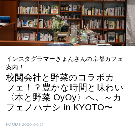
ママもいろいろ
SUSTAINABLE
わたしができること
インスタグラマーきょんさんの京都カフェ
CULTURE
自分を耕す
案内！
校閲会社と野菜のコラボカ
フェ！？豊かな時間と味わい
WORK&MONEY
〈本と野菜 OyOy〉へ。～カ
いい人生って？
フェノハナシ in KYOTO〜
MAGAZINE
FOOD
2020.06.27
特集