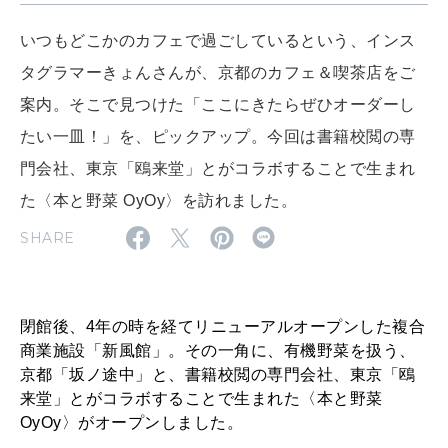
2026年9月号「北海道 おいしく遊ぶ、夏のご褒美旅。」
いつもどこかのカフェで過ごしているという、インス
2026年8月号『お茶の時間です。』
タグラマーきょんさんが、京都のカフェ＆喫茶店をご
案内。そこで見つけた「ここにきたらぜひオーダーし
MAGAZINE
MOOK
2026年7月号「鎌倉 ローカルが 教えてくれた 本当の歩き方。」
たい一皿！」を、ピックアップ。今回は書籍校閲の専
2026年6月号「大銀座 トレンドが生まれる 新しい一流店へ。」
門会社、東京「鴎来堂」とがコラボすることで生まれ
た〈本と野菜 OyOy〉を訪れました。
FOLLOW US!
2026年5月号「“大好き”に出会いに。韓国」
SHARE
2026年4月号「未来をつくる、学びの教科書。」
2026年3月号「スイーツ予想図 2026」
閉館後、4年の時を経てリニューアルオープンした複合
商業施設「新風館」。その一角に、有機野菜を扱う、
2026年2月号「良運を掴む 新・開運術。」
京都「坂ノ途中」と、書籍校閲の専門会社、東京「鴎
来堂」とがコラボすることで生まれた〈本と野菜
2026年1月号「猫がいれば、幸せ」
OyOy〉がオープンしました。