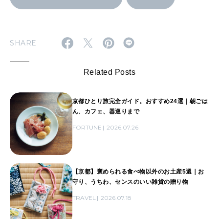
SHARE
Related Posts
京都ひとり旅完全ガイド。おすすめ24選｜朝ごは
ん、カフェ、器巡りまで
FORTUNE
2026.07.26
【京都】褒められる食べ物以外のお土産5選｜お
守り、うちわ、センスのいい雑貨の贈り物
TRAVEL
2026.07.18