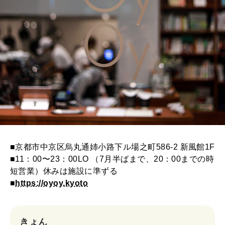
■京都市中京区烏丸通姉小路下ル場之町586-2 新風館1F
■11：00〜23：00LO （7月半ばまで、20：00までの時
短営業）休みは施設に準ずる
■
https://oyoy.kyoto
きょん