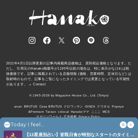
2021年4月1日以降更新の記事内掲載商品価格は、原則税込価格となります。た
だし、引用元のHanako掲載号が1195号以前の場合は、特に表示がなければ税
抜価格です。記事に掲載されている店舗情報 (価格、営業時間、定休日など) は
取材時のもので、記事をご覧になったタイミングでは変更となっている可能性
があります。 →
Contact
© 1945-2026 by Magazine House Co., Ltd. (Tokyo)
anan
BRUTUS
Casa BRUTUS
クロワッサン
GINZA
クウネル
Popeye
&Premium
Tarzan
colocal
Hanakoママ
こここ
MCS
マガジンワールド
広告掲載
Privacy Policy
Today I feel...
【12星座別占い】皆既日食が特別なスタートのタイミン