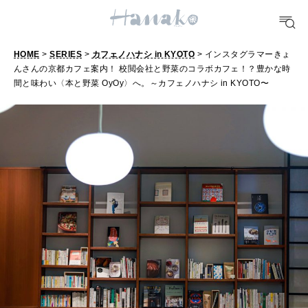
TRAVEL
どこ行く？
HOME
>
SERIES
>
カフェノハナシ in KYOTO
> インスタグラマーきょ
んさんの京都カフェ案内！ 校閲会社と野菜のコラボカフェ！？豊かな時
間と味わい〈本と野菜 OyOy〉へ。～カフェノハナシ in KYOTO〜
FORTUNE
明日のわたし
[12星座別] Weekly Holoscope
HEALTH
[12星座別] Monthly Love Holoscope
自分にやさしく
女神まり愛のタロットメッセージ
LEARN
算命学がわかる今月のあなた
知る、考える
MAMA