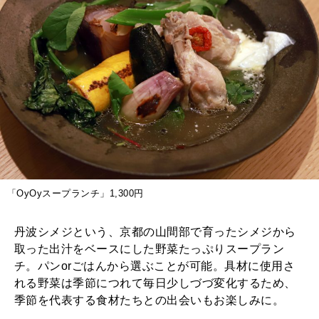
「OyOyスープランチ」1,300円
丹波シメジという、京都の山間部で育ったシメジから
取った出汁をベースにした野菜たっぷりスープラン
チ。パンorごはんから選ぶことが可能。具材に使用さ
れる野菜は季節につれて毎日少しづづ変化するため、
季節を代表する食材たちとの出会いもお楽しみに。