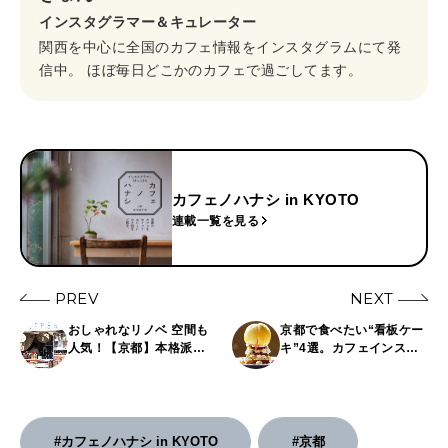
インスタグラマー＆キュレーター
関西を中心に全国のカフェ情報をインスタグラムにて発
信中。 ほぼ毎日どこかのカフェで過ごしてます。
カフェノハナシ in KYOTO
連載一覧を見る
PREV
NEXT
おしゃれなリノベ 空間も
京都で食べたい“看板ケー
人気！【京都】本格派
キ”4選。カフェインスタ
コーヒー＆お茶スタンド3
グラマーが注目カフェを
軒
巡る！
#カフェノハナシ in KYOTO
#京都