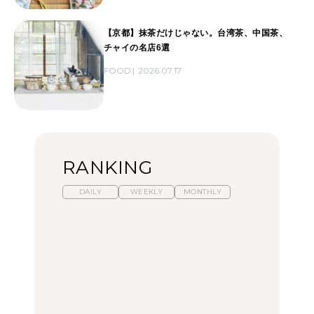
【京都】抹茶だけじゃない。台湾茶、中国茶、
チャイの名店6選
FOOD
2026.07.17
RANKING
DAILY
WEEKLY
MONTHLY
【2026年夏】マリーアン
暑いから食べたくなる。
「来たぞ、トイトレ」|
トワネット展が話題！ 東
わざわざ行きたいラーメ
弘中綾香の「純度
京、横浜、京都でおすす
ン13選｜プロが選ぶベス
100%」～第141回～
めのアート展4選
ト3、大井町の人気店、
ご当地ラーメン
CULTURE
LEARN
FOOD