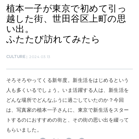
植本一子が東京で初めて引っ
MAMA
越した街、世田谷区上町の思
ママもいろいろ
い出。
ふたたび訪れてみたら
SUSTAINABLE
わたしができること
CULTURE
2024.03.13
CULTURE
自分を耕す
そろそろやってくる新年度。新生活をはじめるという
人も多くいるでしょう。いま活躍する人は、新生活を
どんな場所でどんなふうに過ごしていたのか？今回
WORK&MONEY
は、写真家の植本一子さんに、東京で新生活をスター
いい人生って？
トするのにおすすめの街と、その街の思い出を綴って
もらいました。
MAGAZINE