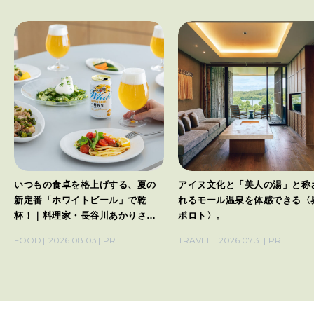
いつもの食卓を格上げする、夏の
アイヌ文化と「美人の湯」と称
新定番「ホワイトビール」で乾
れるモール温泉を体感できる〈
杯！｜料理家・長谷川あかりさん
ポロト〉。
の気取らないおもてなし。
FOOD
2026.08.03
PR
TRAVEL
2026.07.31
PR