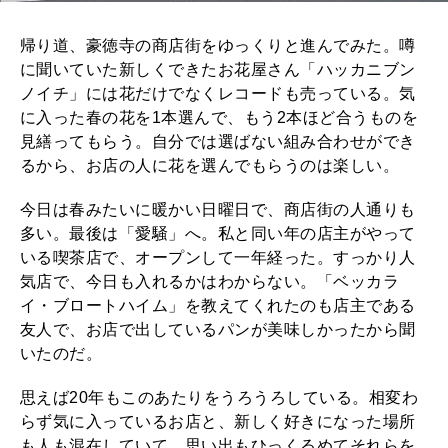
帰り道、豪徳寺の商店街をゆっくりと進んでみた。噂
に聞いていた新しくできたお花屋さん「ハッカニブン
ノイチ」には花だけでなくレコードも売っている。気
に入った春の花を1本選んで、もう2本ほど合うものを
見繕ってもらう。自分では選ばない組み合わせができ
るから、お店の人に花を選んでもらうのは楽しい。
今日は春みたいに暖かい日曜日で、商店街の人通りも
多い。最後は「愛騒」へ。私と同い年の店主がやって
いる喫茶店で、オープンして一年経った。すっかり人
気店で、今日も入れるかはわからない。「ベッカラ
イ・ブロートハイム」を教えてくれたのも店主である
友人で、お店で出しているパンが美味しかったから聞
いたのだ。
思えば20年もこのあたりをうろうろしている。相変わ
らず気に入っているお店と、新しく好きになった場所
も人も混在していて、思い出もひっくるめてそれらを