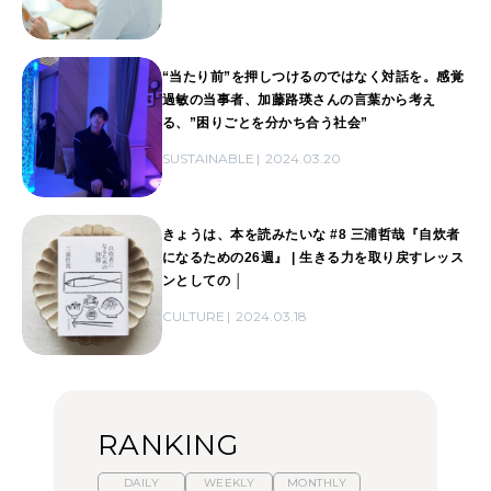
“当たり前”を押しつけるのではなく対話を。感覚
過敏の当事者、加藤路瑛さんの言葉から考え
る、”困りごとを分かち合う社会”
SUSTAINABLE
2024.03.20
きょうは、本を読みたいな #8 三浦哲哉『自炊者
になるための26週』 | 生きる力を取り戻すレッス
ンとしての │
CULTURE
2024.03.18
RANKING
DAILY
WEEKLY
MONTHLY