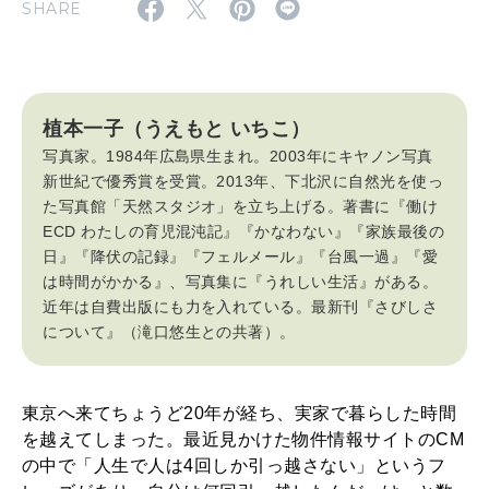
特集
SHARE
2026年9月号「北海道 おいしく遊ぶ、夏のご褒美旅。」
2026年8月号『お茶の時間です。』
植本一子（うえもと いちこ）
写真家。1984年広島県生まれ。2003年にキヤノン写真
MAGAZINE
MOOK
2026年7月号「鎌倉 ローカルが 教えてくれた 本当の歩き方。」
新世紀で優秀賞を受賞。2013年、下北沢に自然光を使っ
た写真館「天然スタジオ」を立ち上げる。著書に『働け
2026年6月号「大銀座 トレンドが生まれる 新しい一流店へ。」
ECD わたしの育児混沌記』『かなわない』『家族最後の
日』『降伏の記録』『フェルメール』『台風一過』『愛
FOLLOW US!
2026年5月号「“大好き”に出会いに。韓国」
は時間がかかる』、写真集に『うれしい生活』がある。
近年は自費出版にも力を入れている。最新刊『さびしさ
2026年4月号「未来をつくる、学びの教科書。」
について』（滝口悠生との共著）。
2026年3月号「スイーツ予想図 2026」
東京へ来てちょうど20年が経ち、実家で暮らした時間
2026年2月号「良運を掴む 新・開運術。」
を越えてしまった。最近見かけた物件情報サイトのCM
の中で「人生で人は4回しか引っ越さない」というフ
2026年1月号「猫がいれば、幸せ」