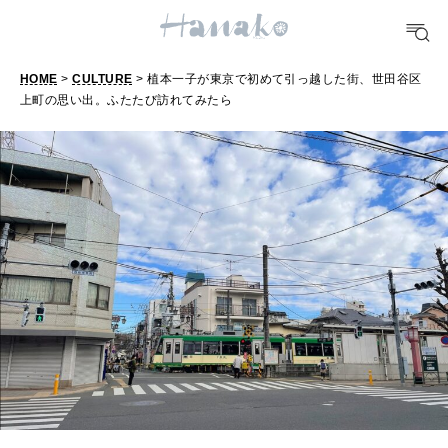
TRAVEL
HOME
>
CULTURE
> 植本一子が東京で初めて引っ越した街、世田谷区
上町の思い出。ふたたび訪れてみたら
どこ行く？
FORTUNE
明日のわたし
[12星座別] Weekly Holoscope
HEALTH
[12星座別] Monthly Love Holoscope
自分にやさしく
女神まり愛のタロットメッセージ
LEARN
算命学がわかる今月のあなた
知る、考える