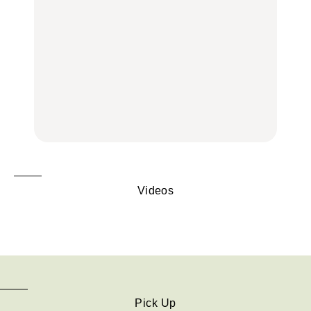
旅。』
旅。』
木上原、下北沢ほか
FOOD
いつもの食卓を格上げす
【2026年最新】横浜の絶
行列に並んででも食べる
る、夏の新定番「ホワイ
品ランチ29選｜横浜駅周
べし！喜多方ラーメンの
トビール」で乾杯！｜料
辺、みなとみらい、横浜
名店3選
理家・長谷川あかりさん
中華街、和食、洋食ほか
の気取らないおもてな
FOOD
FOOD | PR
FOOD
し。
Videos
Pick Up