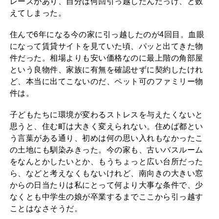
レーズがあり、自分は何回引っ越したんだっけ、と数
えてしまった。
2025年12月号「お酒の新常識。」
住んで6年になる今の家に引っ越したのが4回目。血眼
になって賃貸サイトを見ていた頃、パッと出てきた物
件だった。相場よりも安い価格なのに最上階の角部屋
という良物件、家族に有無を確認せずに契約したけれ
ど、本当に出てこないのだ、ペット可のファミリー物
件は。
子どもたちに環境が変わるストレスを与えたくないと
思うと、住む町は大きく変えられない。住めば都とい
う言葉がある通り、初めは何の思い入れもなかったこ
の土地にも馴染みきった。今の家も、古いバスルーム
をなんとかしたいとか、もうちょっと広い台所だった
ら、などと考えなくもないけれど、南向きの大きい窓
からの日当たりは私にとって何より大事な条件で、少
なくとも中学生の娘が卒業するまでここから引っ越す
ことはなさそうだ。