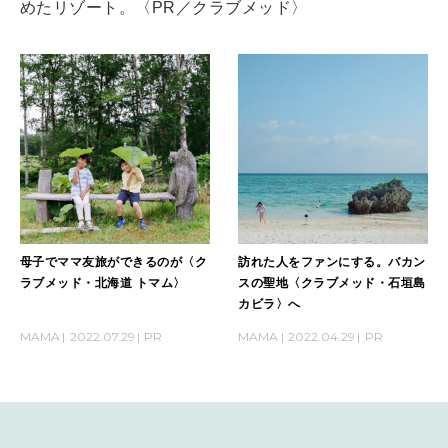
めたリゾート。〈PR／クラブメッド〉
CULTURE
自分を耕す
WORK&MONEY
いい人生って？
MAGAZINE
特集
母子でママ友旅ができるのが〈ク
訪れた人をファンにする。バカン
2026年9月号「北海道 おいしく遊ぶ、夏のご褒美旅。」
ラブメッド・北海道 トマム〉
スの聖地〈クラブメッド・石垣島
カビラ〉へ
2026年8月号『お茶の時間です。』
MAMA
2022.07.29
PR
MAMA
2022.04.29
PR
MAGAZINE
MOOK
2026年7月号「鎌倉 ローカルが 教えてくれた 本当の歩き方。」
2026年6月号「大銀座 トレンドが生まれる 新しい一流店へ。」