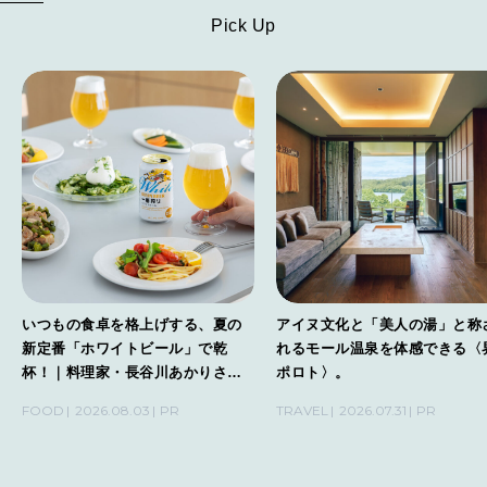
FOLLOW US!
Pick Up
2026年5月号「“大好き”に出会いに。韓国」
2026年4月号「未来をつくる、学びの教科書。」
2026年3月号「スイーツ予想図 2026」
2026年2月号「良運を掴む 新・開運術。」
2026年1月号「猫がいれば、幸せ」
2025年12月号「お酒の新常識。」
いつもの食卓を格上げする、夏の
アイヌ文化と「美人の湯」と称
新定番「ホワイトビール」で乾
れるモール温泉を体感できる〈
杯！｜料理家・長谷川あかりさん
ポロト〉。
の気取らないおもてなし。
FOOD
2026.08.03
PR
TRAVEL
2026.07.31
PR