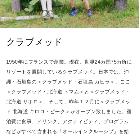
[12星座別] Weekly Holoscope
HEALTH
[12星座別] Monthly Love Holoscope
自分にやさしく
女神まり愛のタロットメッセージ
クラブメッド
LEARN
算命学がわかる今月のあなた
知る、考える
1950年にフランスで創業。現在、世界24カ国75カ所に
リゾートを展開しているクラブメッド。日本では、沖
MAMA
縄・石垣島の＜クラブメッド・石垣島 カビラ＞、ここ
ママもいろいろ
＜クラブメッド・北海道 トマム＞と＜クラブメッド・
北海道 サホロ＞。そして、昨年１２月に＜クラブメッ
ド 北海道 キロロ・ピーク＞がオープン致しました。宿
SUSTAINABLE
わたしができること
泊費に食事、ドリンク、アクティビティ、プログラム
などがすべて含まれる「オールインクルーシブ」を始