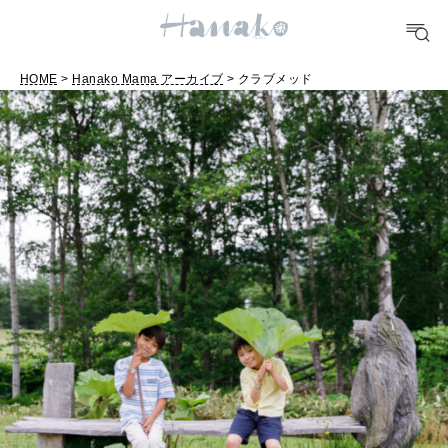
POPULAR TAGS
#手土産
#シュークリーム
#パン
#カフェ
#朝ごはん
#開運
HOME
>
Hanako Mama アーカイブ
> クラブメッド
10 CATEGORIES
FOOD
おいしい
TRAVEL
どこ行く？
FORTUNE
明日のわたし