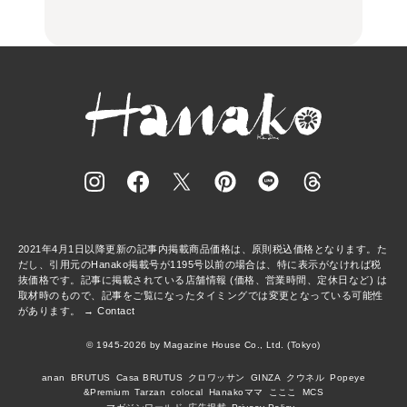
FOOD | PR
FOOD | PR
FOOD
し。
し。
2021年4月1日以降更新の記事内掲載商品価格は、原則税込価格となります。た
だし、引用元のHanako掲載号が1195号以前の場合は、特に表示がなければ税
抜価格です。記事に掲載されている店舗情報 (価格、営業時間、定休日など) は
取材時のもので、記事をご覧になったタイミングでは変更となっている可能性
があります。 →
Contact
© 1945-2026 by Magazine House Co., Ltd. (Tokyo)
anan
BRUTUS
Casa BRUTUS
クロワッサン
GINZA
クウネル
Popeye
&Premium
Tarzan
colocal
Hanakoママ
こここ
MCS