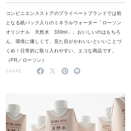
WORK&MONEY
いい人生って？
コンビニエンスストアのプライベートブランドでは初
となる紙パック入りのミネラルウォーター「ローソン
オリジナル 天然水 330ml」。おいしいのはもちろ
MAGAZINE
特集
ん、環境に優しくて、見た目がかわいいといいことづ
くめ！日常的に取り入れやすい、エコな商品です。
2026年9月号「北海道 おいしく遊ぶ、夏のご褒美旅。」
（PR／ローソン）
2026年8月号『お茶の時間です。』
SHARE
MAGAZINE
MOOK
2026年7月号「鎌倉 ローカルが 教えてくれた 本当の歩き方。」
2026年6月号「大銀座 トレンドが生まれる 新しい一流店へ。」
FOLLOW US!
2026年5月号「“大好き”に出会いに。韓国」
2026年4月号「未来をつくる、学びの教科書。」