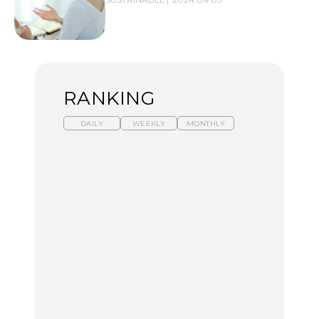
RANKING
DAILY
WEEKLY
MONTHLY
【福島】わざわざ食べに
暑いから食べたくなる。
「来たぞ、トイトレ」|
行きたいご当地グルメ23
わざわざ行きたいラーメ
弘中綾香の「純度
選｜ラーメン、餃子、そ
ン13選｜プロが選ぶベス
100%」～第141回～
ばほか
ト3、大井町の人気店、
ご当地ラーメン
FOOD
LEARN
FOOD
【東京近郊】日帰りひと
【東京近郊】日帰りひと
【あんこ】一度は食べた
り旅スポット5選｜館
り旅スポット5選｜館
い名店13選｜どら焼き・
山、前橋、日光など
山、前橋、日光など
おはぎほか
TRAVEL
TRAVEL
FOOD