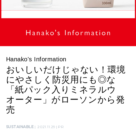
女神まり愛のタロットメッセージ
LEARN
算命学がわかる今月のあなた
知る、考える
MAMA
ママもいろいろ
Hanako's Information
おいしいだけじゃない！環境
にやさしく防災用にも◎な
SUSTAINABLE
わたしができること
「紙パック入りミネラルウ
オーター」がローソンから発
売
CULTURE
自分を耕す
SUSTAINABLE
2021.11.29
PR