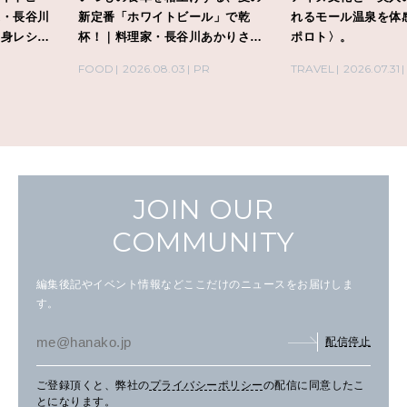
新定番「ホワイトビール」で乾
れるモール温泉を体感できる〈
杯！｜料理家・長谷川あかりさん
ポロト〉。
の気取らないおもてなし。
FOOD
2026.08.03
PR
TRAVEL
2026.07.31
PR
JOIN OUR
COMMUNITY
編集後記やイベント情報などここだけのニュースをお届けしま
す。
配信停止
ご登録頂くと、弊社の
プライバシーポリシー
の配信に同意したこ
とになります。