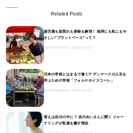
Related Posts
疲労感も肌荒れも便秘も解消！ 地球にも私にもや
さしい“プラントベース”って？
SUSTAINABLE
2024.07.12
日本の学校とはまるで違う!? デンマークの人生を
学ぶための学校「フォルケホイスコーレ」
SUSTAINABLE
2024.04.22
答えは自分の中に？ 吉川めいさんに聞く ジャー
ナリングが私達を癒す理由
SUSTAINABLE
2024.04.03