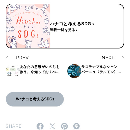
ハナコと考えるSDGs
連載一覧を見る
PREV
NEXT
あなたの意思がいのちを
サステナブルなシャン
救う。今知っておくべき
パーニュ〈テルモン〉を
「臓器移植」のこと。
楽しめる期間限定バー
〈シャンパン・バー by テ
ルモン〉をリポート！
#ハナコと考えるSDGs
SHARE