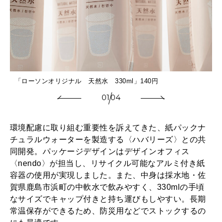
2026年3月号「スイーツ予想図 2026」
2026年2月号「良運を掴む 新・開運術。」
2026年1月号「猫がいれば、幸せ」
2025年12月号「お酒の新常識。」
「ローソンオリジナル 天然水 330ml」140円
01
04
環境配慮に取り組む重要性を訴えてきた、紙パックナ
チュラルウォーターを製造する〈ハバリーズ〉との共
同開発。パッケージデザインはデザインオフィス
〈nendo〉が担当し、リサイクル可能なアルミ付き紙
容器の使用が実現しました。また、中身は採水地・佐
賀県鹿島市浜町の中軟水で飲みやすく、330mlの手頃
なサイズでキャップ付きと持ち運びもしやすい。長期
常温保存ができるため、防災用などでストックするの