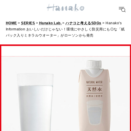
10 CATEGORIES
HOME
>
SERIES
>
Hanako Lab.
>
ハナコと考えるSDGs
> Hanako's
Information おいしいだけじゃない！環境にやさしく防災用にも◎な「紙
FOOD
パック入りミネラルウオーター」がローソンから発売
おいしい
TRAVEL
どこ行く？
FORTUNE
明日のわたし
[12星座別] Weekly Holoscope
HEALTH
[12星座別] Monthly Love Holoscope
自分にやさしく