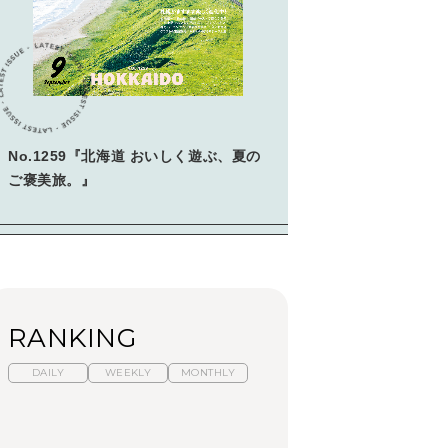
学びの教科書。」
2026年3月号「スイーツ予想図
2026」
2026年2月号「良運を掴む
新・開運術。」
No.1259『北海道 おいしく遊ぶ、夏の
2026年1月号「猫がいれば、幸
せ」
ご褒美旅。』
2025年12月号「お酒の新常
識。」
RANKING
DAILY
WEEKLY
MONTHLY
【福島】わざわざ食べ
暑いから食べたくな
「来たぞ、トイトレ」|