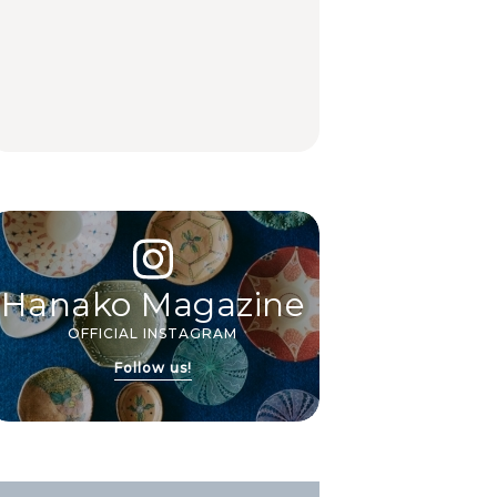
いつもの食卓を格上げ
【2026年最新】横浜の
行列に並んででも食べ
する、夏の新定番「ホ
絶品ランチ29選｜横浜
るべし！喜多方ラーメ
ワイトビール」で乾
駅周辺、みなとみら
ンの名店3選
杯！｜料理家・長谷川
い、横浜中華街、和
あかりさんの気取らな
食、洋食ほか
FOOD
FOOD | PR
FOOD
いおもてなし。
Hanako Magazine
OFFICIAL INSTAGRAM
Follow us!