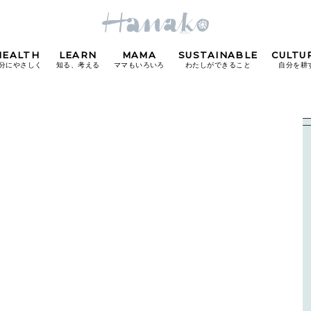
HEALTH
LEARN
MAMA
SUSTAINABLE
CULTU
分にやさしく
知る、考える
ママもいろいろ
わたしができること
自分を耕
POPULAR TAGS
#カフェ
#朝ごはん
#開運
#東京駅
#銀座
#
り
FOLLOW US!