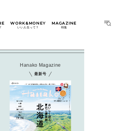
RE
WORK&MONEY
MAGAZINE
MAGAZINE
MOOK
す
いい人生って？
特集
2026年9月号「北海道 おいし
く遊ぶ、夏のご褒美旅。」
2026年8月号『お茶の時間で
す。』
Hanako Magazine
日本橋
#中目黒
#吉祥寺
#横浜
2026年7月号「鎌倉 ローカル
最新号
が 教えてくれた 本当の歩き
方。」
2026年6月号「大銀座 トレン
ドが生まれる 新しい一流店
へ。」
2026年5月号「“大好き”に出
会いに。韓国」
2026年4月号「未来をつくる、